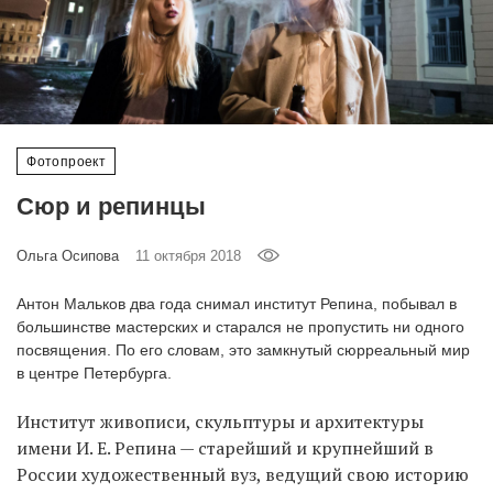
‘21
Фотопроект
Репортаж
Фотопроект
Партнерский
Сюр и репинцы
материал
Ольга Осипова
11 октября 2018
О
птичке
Антон Мальков два года снимал институт Репина, побывал в
большинстве мастерских и старался не пропустить ни одного
Рекламодателям
посвящения. По его словам, это замкнутый сюрреальный мир
в центре Петербурга.
Институт живописи, скульптуры и архитектуры
имени И. Е. Репина — старейший и крупнейший в
России художественный вуз, ведущий свою историю