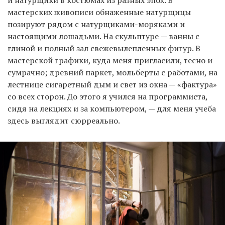
и натурщики в костюмах из разных эпох. В
мастерских живописи обнаженные натурщицы
позируют рядом с натурщиками-моряками и
настоящими лошадьми. На скульптуре — ванны с
глиной и полный зал свежевылепленных фигур. В
мастерской графики, куда меня пригласили, тесно и
сумрачно; древний паркет, мольберты с работами, на
лестнице сигаретный дым и свет из окна — «фактура»
со всех сторон. До этого я учился на программиста,
сидя на лекциях и за компьютером, — для меня учеба
здесь выглядит сюрреально.