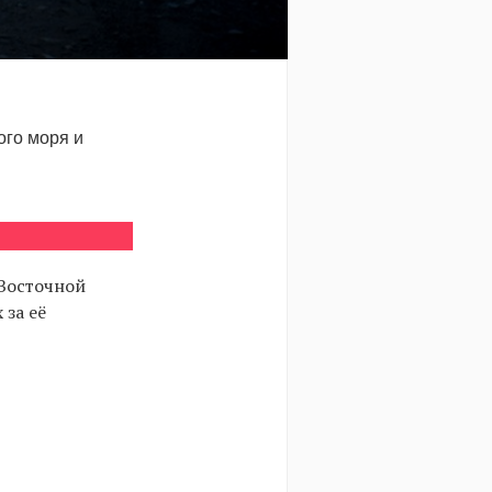
ого моря и
 Восточной
 за её