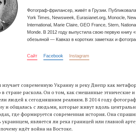
Фотограф-фрилансер, живёт в Грузии. Публиковал
York Times, Newsweek, Eurasianet.org, Monocle, N
International, Marie Claire, GEO France, Stern, Nation
Monde. В 2012 году выпустила свою первую книгу
обезьяной — Кавказ в коротких заметках и фотогр
Сайт
Facebook
Instagram
изучает современную Украину и реку Днепр как метафо
в стране раскола. Он о том, как смешанные этнические и
ли людей к сегодняшним реалиям. В 2014 году фотограф
ну и общалась с людьми, которые живут вдоль центральн
одах, где формируется современная история. Она спраши
ь украинцем, является ли река границей или главной арте
 почему идёт война на Востоке.