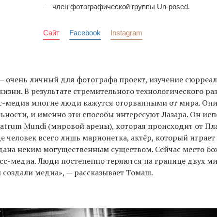
— член фотографической группы Un-posed.
Сайт
Facebook
Instagram
 — очень личный для фотографа проект, изучение сюрреал
изни. В результате стремительного технологического ра
с-медиа многие люди кажутся оторванными от мира. Он
льности, и именно эти способы интересуют Лазара. Он исп
trum Mundi (мировой арены), которая происходит от Пла
де человек всего лишь марионетка, актёр, который играет 
здана неким могущественным существом. Сейчас место б
сс-медиа. Люди постепенно теряются на границе двух ми
й создали медиа», — рассказывает Томаш.