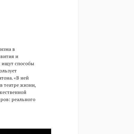
изма в
звития и
и ищут способы
ользует
тона. «В ней
в театре жизни,
ожественной
ров: реального