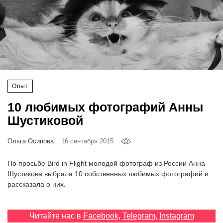
‘21
Фотопроект
Репортаж
Партнерский
Опыт
материал
10 любимых фотографий Анны
Шустиковой
О
птичке
Ольга Осипова
16 сентября 2015
Рекламодателям
По просьбе Bird in Flight молодой фотограф из России Анна
Шустикова выбрала 10 собственных любимых фотографий и
рассказала о них.
Читайте нас в
Facebook
,
Telegram
,
Instagram