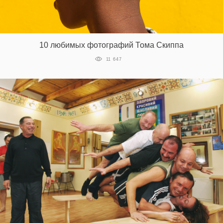
‘21
Фотопроект
10 любимых фотографий Тома Скиппа
Репортаж
11 647
Партнерский
материал
О
птичке
Рекламодателям