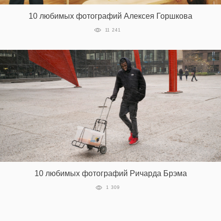
10 любимых фотографий Алексея Горшкова
11 241
EN
UA
10 любимых фотографий Ричарда Брэма
1 309