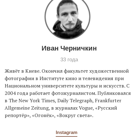
EN
UA
Иван Черничкин
33 года
Живёт в Киеве. Окончил факультет художественной
фотогpафии в Институте кино и телевидения при
Национальном университете культуры и искусств. С
2004 года работает фото­жур­на­листом. Публиковался
в The New York Times, Daily Telegraph, Frankfurter
Allgemeine Zeitung, в журналах Vogue, «Pусский
репоpтёp», «Огонёк», «Вокpуг света».
Instagram