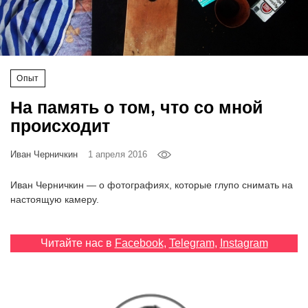
‘21
Фотопроект
Опыт
Репортаж
На память о том, что со мной
Партнерский
происходит
материал
Иван Черничкин
1 апреля 2016
О
птичке
Иван Черничкин — о фотографиях, которые глупо снимать на
настоящую камеру.
Рекламодателям
Читайте нас в
Facebook
,
Telegram
,
Instagram