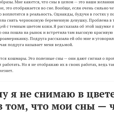
образы. Мне кажется, что сны в целом — это наши желания
е, это отображается во сне. Вообще, если очень сильно че
о воплотится в реальность. Однажды, будучи в гостях у п
тела снять чернокожую беременную девушку. Проблема в т
ей с темным цветом кожи. Я рассказала об этой задумке п
 она пошла на рынок и встретила там высокую красивую 
оамериканку. Подруга рассказала ей обо мне и уговорила
учая подруга называет меня ведьмой.
тся кошмары. Это полезные сны — они дают сигнал о про
 работать. Но я не отображаю их в своих работах, ведь т
чезнет.
у я не снимаю в цвет
в том, что мои сны — 