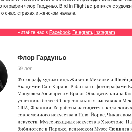
тографии Флор Гардуньо. Bird In Flight встретился с худож
 о снах, страхах и женском начале.
Читайте нас в
Facebook
,
Telegram
,
Instagram
Флор Гардуньо
59 лет
Фотограф, художница. Живет в Мексике и Швейца
Академии Сан-Карлос. Работала с фотографами К
Мануэлем Альваресом Браво. Обладательница Kod
участница более 30 персональных выставок в Мек
США, Франции. Ее работы находятся в коллекция
современного искусства в Нью-Йорке, Чикагском
искусств, Музее изящных искусств в Хьюстоне, Н
библиотеке в Париже, кельнском Музее Людвига 