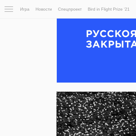
Игра
Новости
Спецпроект
Bird in Flight Prize ‘21
Вдохновение
Почему это шедевр
Мир
Фотопрое