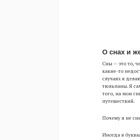
О снах и ж
Сны — это то, 
какие-то недос
случаях я дела
тюльпаны. Я са
того, на мои с
путешествий.
Почему я не сн
Иногда я буква