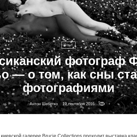
Опыт
сиканский фотограф 
о — о том, как сны ст
фотографиями
Антон Шебетко
19 сентября 2016
 киевской галерее Brucie Collections проходит выставка кла