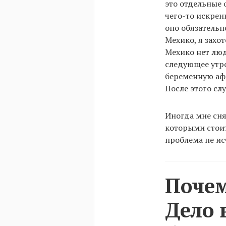
это отдельные 
чего-то искренн
оно обязательн
Мехико, я захо
Мехико нет люд
следующее утро
беременную афр
После этого сл
Иногда мне сня
которыми стоит
проблема не ис
Почем
Дело 