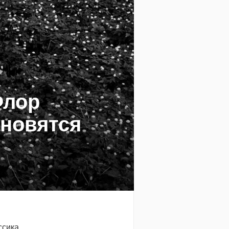
Флор
ановятся
ссика