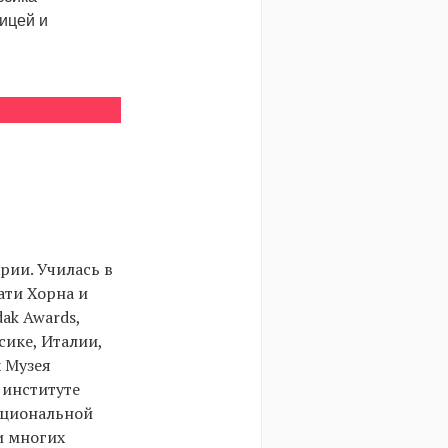
ницей и
рии. Училась в
ати Хорна и
ak Awards,
сике, Италии,
х Музея
 институте
ациональной
и многих