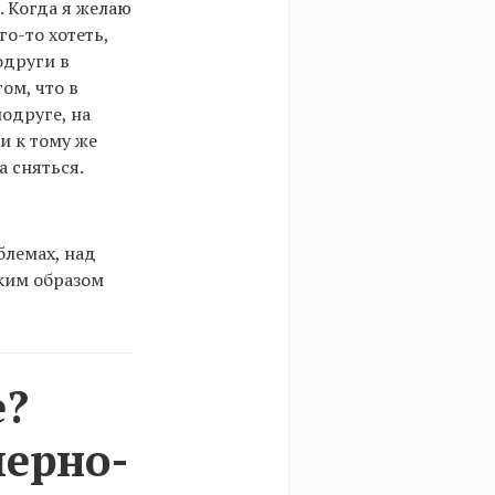
. Когда я желаю
го-то хотеть,
одруги в
ом, что в
одруге, на
и к тому же
 сняться.
блемах, над
аким образом
е?
черно-