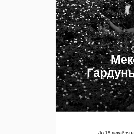
Мек
Гардунь
До 18 декабря в