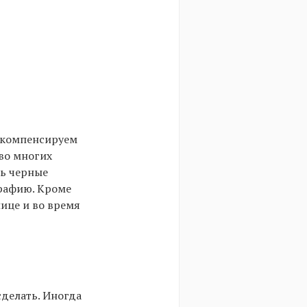
ы компенсируем
во многих
сь черные
графию. Кроме
лице и во время
сделать. Иногда