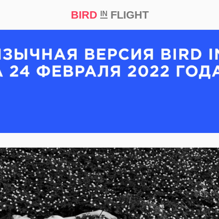
BIRD
FLIGHT
IN
кт
Репортаж