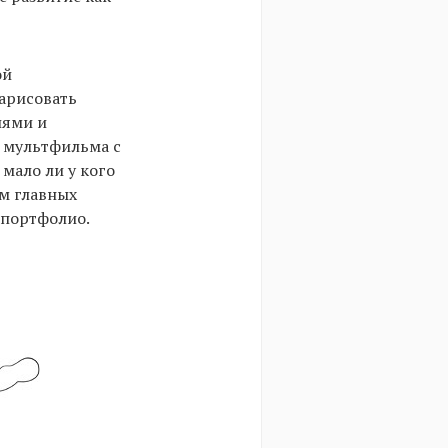
ой
нарисовать
лями и
м мультфильма с
 мало ли у кого
ом главных
в портфолио.