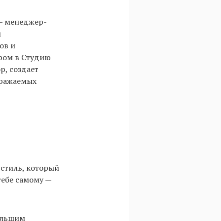
 — менеджер-
м
ов и
ером в Студию
р, создает
бражаемых
 стиль, который
тебе самому —
ольшим