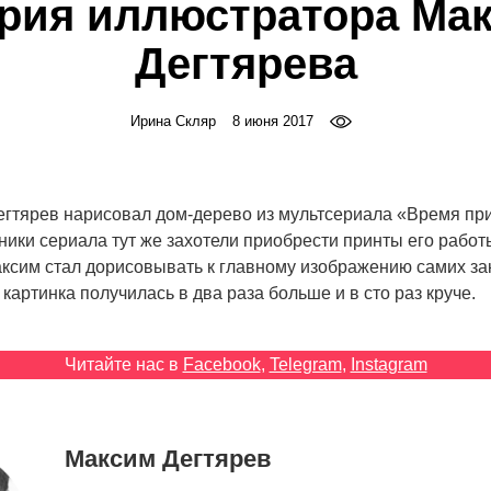
рия иллюстратора Ма
Дегтярева
Ирина Скляр
8 июня 2017
егтярев нарисовал дом-дерево из мультсериала «Время пр
ники сериала тут же захотели приобрести принты его работ
аксим стал дорисовывать к главному изображению самих зак
е картинка получилась в два раза больше и в сто раз круче.
Читайте нас в
Facebook
,
Telegram
,
Instagram
Максим Дегтярев