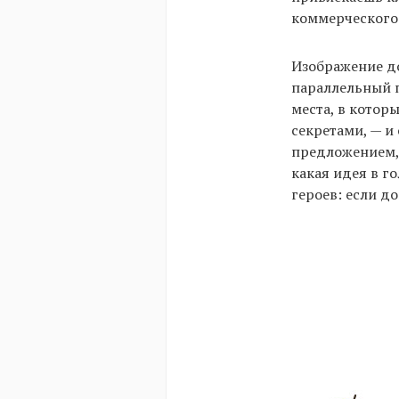
коммерческого
Изображение д
параллельный п
места, в котор
секретами, — и
предложением, 
какая идея в г
героев: если д