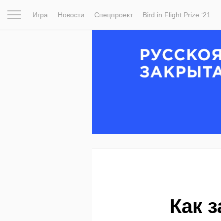
Игра
Новости
Спецпроект
Bird in Flight Prize ‘21
Вдохновение
Почему это шедевр
Мир
Фотопрое
Как 