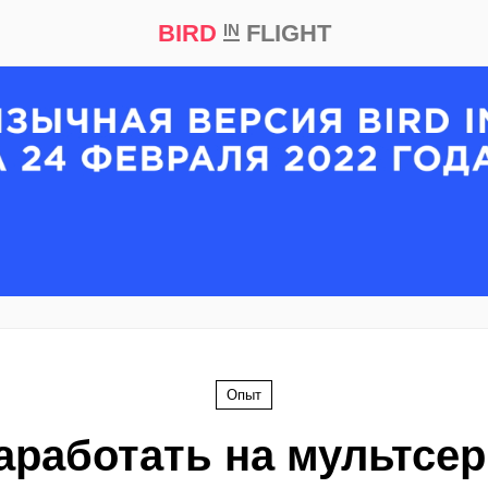
BIRD
FLIGHT
IN
кт
Репортаж
Опыт
заработать на мультсер