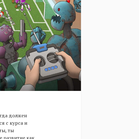
егда должен
я с курса и
ты, ты
е развитие как