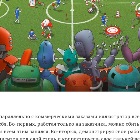
 параллельно с коммерческими заказами иллюстратор вс
бя. Во-первых, работая только на заказчика, можно сбитьс
ты всем этим занялся. Во-вторых, демонстрируя свои рабо
иентов под свой стиль и корректируешь свое дальнейше