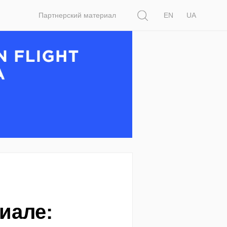
Поиск
Партнерский материал
EN
UA
иале: