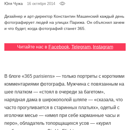
Юля Чужа
16 октября 2014
‘21
Дизайнер и арт-директор Константин Машинский каждый день
Фотопроект
фотографирует людей на улицах Парижа. Он объяснил зачем
и что будет, когда фотографий станет 365.
Репортаж
Читайте нас в
Facebook
,
Telegram
,
Instagram
Партнерский
материал
О
В блоге «
365 parisiens
» — только портреты с короткими
птичке
комментариями фотографа. Мужчина с повязанным на
Рекламодателям
шее платком — «стоял в очереди за багетом»,
нарядная дама в широкополой шляпе — «сказала, что
часто прогуливается в старинных платьях», одетый с
иголочки месье — «имел при себе карманные часы и
перо», обладатель топорщащихся усов — «курил