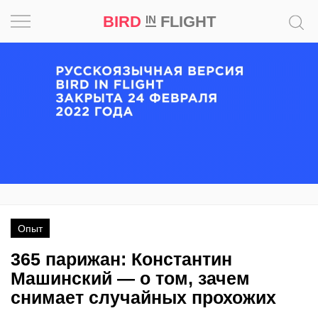
BIRD
FLIGHT
IN
Вдохновение
Почему
это
шедевр
Мир
Игра
Опыт
Новости
365 парижан: Константин
Bird
Машинский — о том, зачем
in
снимает случайных прохожих
Flight
Prize