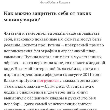
Фото Робина Лоранса
Как можно защитить себя от таких
манипуляций?
Читатели и телезрители должны чаще спрашивать
себя, насколько показанные им сюжеты могут быть
реальны. Сюжеты про Путина — прекрасный пример
использования фотографии в агрессивной пиар-
кампании. Путина всегда снимают в мужественных
образах — он то верхом на коне, то плавает в ледяной
воде. Но самой интересной была съёмка, когда он
нырял за древними амфорами (в августе 2011 года
Владимир Путин
погрузился
с аквалангом на дно
Таманского залива —
Прим. ред.).
Он спрыгнул с
лодки в снаряжении и уже через пять минут
вынырнул с бесценным кладом в руках! Это был
перебор — даже самый неискушённый зритель
заподозрит, что на глубину, на которой покоятся