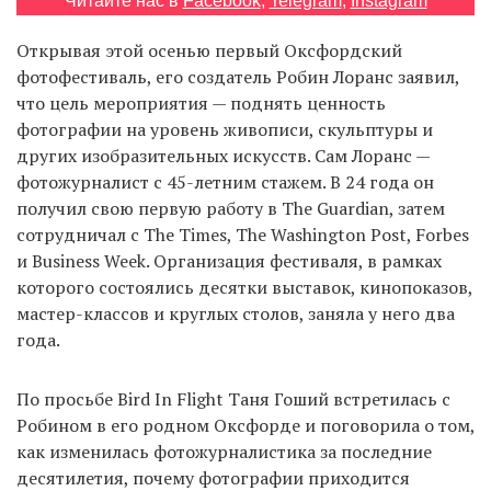
Читайте нас в
Facebook
,
Telegram
,
Instagram
Открывая этой осенью первый Оксфордский
фотофестиваль, его создатель Робин Лоранс заявил,
EN
UA
что цель мероприятия — поднять ценность
фотографии на уровень живописи, скульптуры и
других изобразительных искусств. Сам Лоранс —
фотожурналист с 45-летним стажем. В 24 года он
получил свою первую работу в The Guardian, затем
сотрудничал с The Times, The Washington Post, Forbes
и Business Week. Организация фестиваля, в рамках
которого состоялись десятки выставок, кинопоказов,
мастер-классов и круглых столов, заняла у него два
года.
По просьбе Bird In Flight Таня Гоший встретилась с
Робином в его родном Оксфорде и поговорила о том,
как изменилась фотожурналистика за последние
десятилетия, почему фотографии приходится