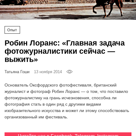
‘21
Фотопроект
Опыт
Репортаж
Робин Лоранс: «Главная задача
фотожурналистики сейчас —
Партнерский
выжить»
материал
Татьяна Гоши
13 ноября 2014
О
птичке
Основатель Оксфордского фотофестиваля, британский
журналист и фотограф Робин Лоранс — о том, что поставило
Рекламодателям
фотожурналистику на грань исчезновения, способна ли
фотография стать в один ряд с другими видами
изобразительного искусства и может ли этому способствовать
организованный им фестиваль.