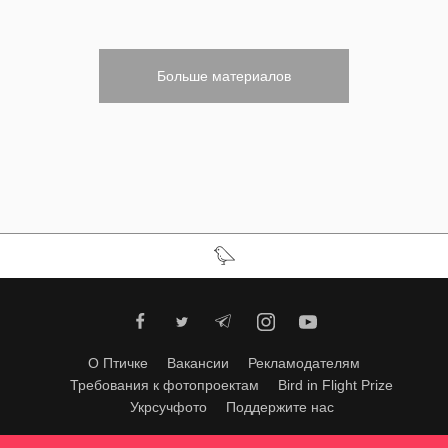
Больше материалов
О Птичке
Вакансии
Рекламодателям
Требования к фотопроектам
Bird in Flight Prize
Укрсучфото
Поддержите нас
Любое использование материалов допускается только с согласия