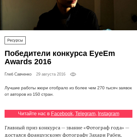
‘21
Фотопроект
Репортаж
Ресурсы
Победители конкурса EyeEm
Партнерский
материал
Awards 2016
Глеб Савченко
29 августа 2016
О
птичке
Лучшие работы жюри отобрало из более чем 270 тысяч заявок
от авторов из 150 стран.
Рекламодателям
Читайте нас в
Facebook
,
Telegram
,
Instagram
Главный приз конкурса — звание «Фотограф года» —
достался французскому фотографу Захари Рабеи,