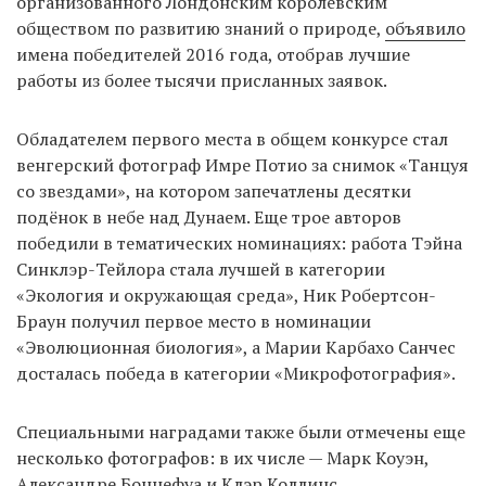
организованного Лондонским королевским
обществом по развитию знаний о природе,
объявило
имена победителей 2016 года, отобрав лучшие
EN
UA
работы из более тысячи присланных заявок.
Обладателем первого места в общем конкурсе стал
венгерский фотограф Имре Потио за снимок «Танцуя
со звездами», на котором запечатлены десятки
подёнок в небе над Дунаем. Еще трое авторов
победили в тематических номинациях: работа Тэйна
Синклэр-Тейлора стала лучшей в категории
«Экология и окружающая среда», Ник Робертсон-
Браун получил первое место в номинации
«Эволюционная биология», а Марии Карбахо Санчес
досталась победа в категории «Микрофотография».
Специальными наградами также были отмечены еще
несколько фотографов: в их числе — Марк Коуэн,
Александре Боннефуа и Клэр Коллинс.