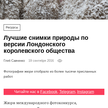
‘21
Фотопроект
Ресурсы
Репортаж
Лучшие снимки природы по
Партнерский
версии Лондонского
материал
королевского общества
О
Глеб Савченко
19 сентября 2016
птичке
Фотографии жюри отобрало из более тысячи присланных
Рекламодателям
работ.
Читайте нас в
Facebook
,
Telegram
,
Instagram
Жюри международного фотоконкурса,