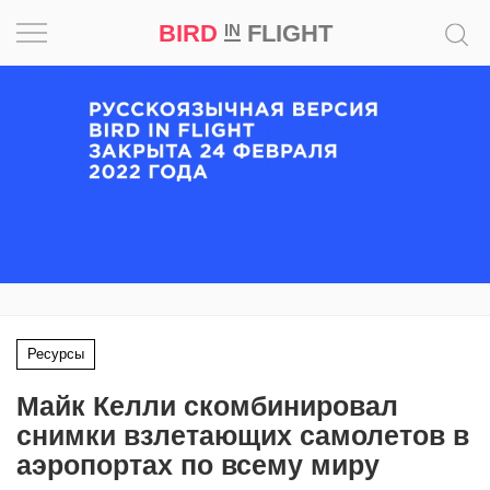
BIRD
FLIGHT
IN
Вдохновение
Почему
это
шедевр
Мир
Игра
Ресурсы
Новости
Майк Келли скомбинировал
Bird
снимки взлетающих самолетов в
in
аэропортах по всему миру
Flight
Prize