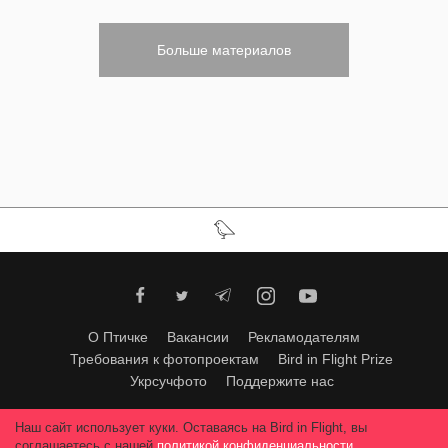
Больше материалов
О Птичке
Вакансии
Рекламодателям
Требования к фотопроектам
Bird in Flight Prize
Укрсучфото
Поддержите нас
Любое использование материалов допускается только с согласия
Наш сайт использует куки. Оставаясь на Bird in Flight, вы
редакции
.
© 2026, Bird In Flight.
соглашаетесь с нашей
политикой конфиденциальности
.