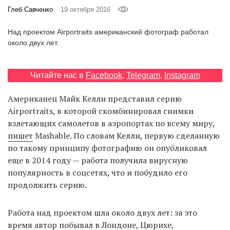
‘21
Глеб Савченко
19 октября 2016
Над проектом Airportraits американский фотограф работал
Фотопроект
около двух лет.
Репортаж
Читайте нас в
Facebook
,
Telegram
,
Instagram
Партнерский
Американец Майк Келли представил серию
материал
Airportraits, в которой скомбинировал снимки
взлетающих самолетов в аэропортах по всему миру,
О
пишет
Mashable. По словам Келли, первую сделанную
птичке
по такому принципу фотографию он опубликовал
еще в 2014 году — работа получила вирусную
Рекламодателям
популярность в соцсетях, что и побудило его
продолжить серию.
Работа над проектом шла около двух лет: за это
время автор побывал в Лондоне, Цюрихе,