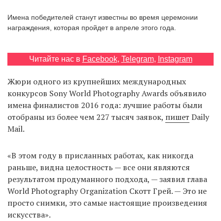
‘21
Имена победителей станут известны во время церемонии
награждения, которая пройдет в апреле этого года.
Фотопроект
Читайте нас в
Facebook
,
Telegram
,
Instagram
Репортаж
Жюри одного из крупнейших международных
Партнерский
конкурсов Sony World Photography Awards объявило
материал
имена финалистов 2016 года: лучшие работы были
отобраны из более чем 227 тысяч заявок,
пишет
Daily
О
Mail.
птичке
«В этом году в присланных работах, как никогда
Рекламодателям
раньше, видна целостность — все они являются
результатом продуманного подхода, — заявил глава
World Photography Organization Скотт Грей. — Это не
просто снимки, это самые настоящие произведения
искусства».