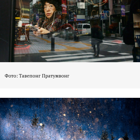
Фото: Тавепонг Пратумвонг