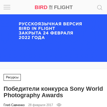
BIRD
FLIGHT
IN
Вдохновение
Почему
это
шедевр
Мир
Игра
Ресурсы
Новости
Победители конкурса Sony World
Bird
Photography Awards
in
Flight
Глеб Савченко
28 февраля 2017
Prize