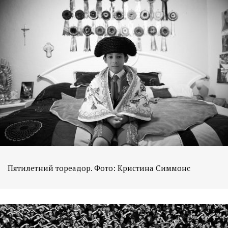
Пятилетний тореадор. Фото: Кристина Симмонс