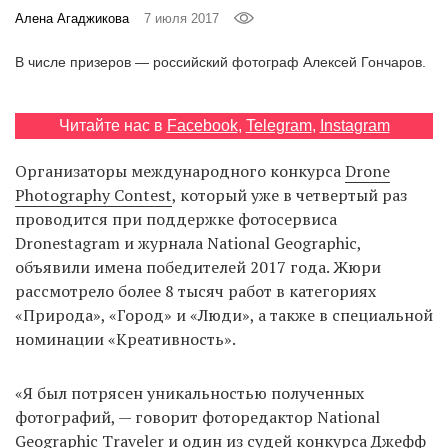
‘21
Алена Агаджикова
7 июля 2017
В числе призеров — российский фотограф Алексей Гончаров.
Фотопроект
Репортаж
Читайте нас в
Facebook
,
Telegram
,
Instagram
Организаторы международного конкурса
Drone
Партнерский
материал
Photography Contest
, который уже в четвертый раз
проводится при поддержке фотосервиса
Dronestagram и журнала National Geographic,
О
птичке
объявили имена победителей 2017 года. Жюри
рассмотрело более 8 тысяч работ в категориях
«Природа», «Город» и «Люди», а также в специальной
Рекламодателям
номинации «Креативность».
«Я был потрясен уникальностью полученных
фотографий, — говорит фоторедактор National
Geographic Traveler и один из судей конкурса Джефф