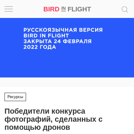
BIRD
FLIGHT
IN
Вдохновение
Почему
это
шедевр
Мир
Игра
Ресурсы
Новости
Победители конкурса
Bird
фотографий, сделанных с
in
помощью дронов
Flight
Prize