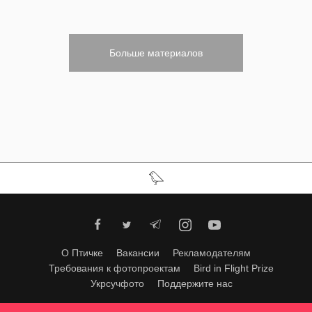
Больше материалов
О Птичке
Вакансии
Рекламодателям
Требования к фотопроектам
Bird in Flight Prize
Укрсучфото
Поддержите нас
Любое использование материалов допускается только с согласия