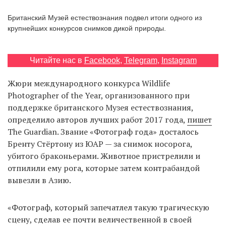
‘21
Британский Музей естествознания подвел итоги одного из
крупнейших конкурсов снимков дикой природы.
Фотопроект
Читайте нас в
Facebook
,
Telegram
,
Instagram
Репортаж
Жюри международного конкурса Wildlife
Партнерский
Photographer of the Year, организованного при
материал
поддержке британского Музея естествознания,
определило авторов лучших работ 2017 года,
пишет
О
The Guardian. Звание «Фотограф года» досталось
птичке
Бренту Стёртону из ЮАР — за снимок носорога,
убитого браконьерами. Животное пристрелили и
Рекламодателям
отпилили ему рога, которые затем контрабандой
вывезли в Азию.
«Фотограф, который запечатлел такую ​​трагическую
сцену, сделав ее почти величественной в своей