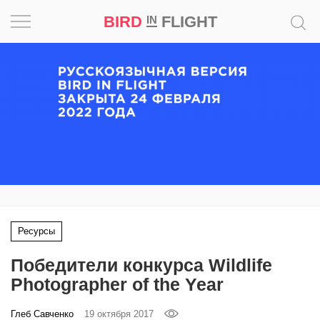
BIRD
FLIGHT
IN
Вдохновение
Почему
это
шедевр
Мир
Игра
Ресурсы
Новости
Победители конкурса Wildlife
Bird
Photographer of the Year
in
Flight
Глеб Савченко
19 октября 2017
Prize