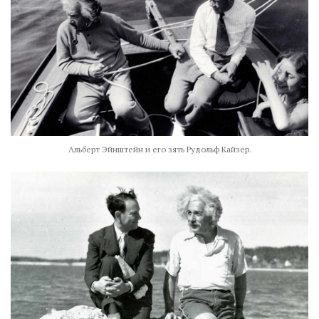
Альберт Эйнштейн и его зять Рудольф Кайзер.