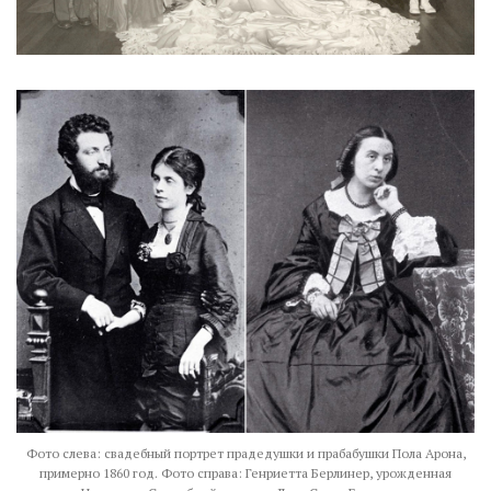
Фото слева: свадебный портрет прадедушки и прабабушки Пола Арона,
примерно 1860 год. Фото справа: Генриетта Берлинер, урожденная