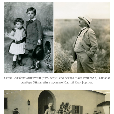
Слева: Альберт Эйнштейн (пять лет) и его сестра Майя (три года). Справа:
Альберт Эйнштейн в пустыне Южной Калифорнии.