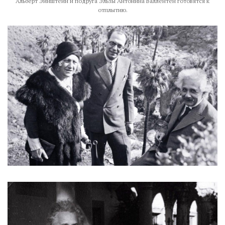
Альберт Эйнштейн и подруга Эльзы Антонина Валлентен готовятся к
отплытию.