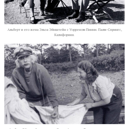
Альберт и его жена Эльза Эйнштейн с Уорреном Пинни. Палм-Спрингс,
Калифорния.