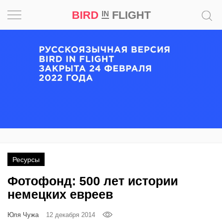
BIRD
FLIGHT
IN
Вдохновение
Почему
это
шедевр
Мир
Игра
Ресурсы
Новости
Фотофонд: 500 лет истории
Bird
немецких евреев
in
Flight
Юля Чужа
12 декабря 2014
Prize