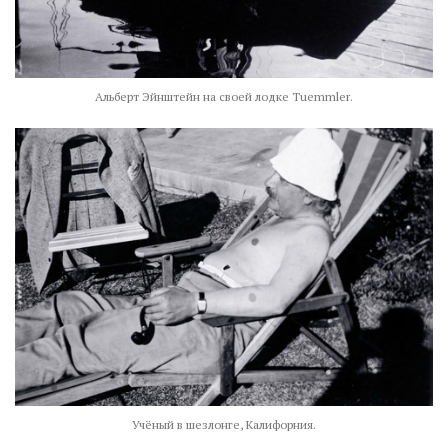
Альберт Эйнштейн на своей лодке Tuemmler.
Учёный в шезлонге, Калифорния.