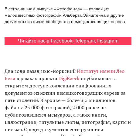
‘21
В сегодняшнем выпуске «Фотофонда» — коллекция
малоизвестных фотографий Альберта Эйнштейна и другие
Фотопроект
документы из жизни сообщества немецкоговорящих евреев.
Репортаж
Читайте нас в
Facebook
,
Telegram
,
Instagram
Партнерский
материал
Два года назад нью-йоркский
Институт имени Лео
О
Бека
в рамках проекта
DigiBaeck
опубликовал в
птичке
открытом доступе коллекции оцифрованных
документов из жизни немецкоговорящих евреев за
Рекламодателям
пять столетий. В архиве — более 3,5 миллионов
файлов: 25 000 фотографий, 2 000 ранее не
публиковавшихся мемуаров, а также книги,
иллюстрации, титульные листы, литография, карты и
письма. Среди документов есть рукописи