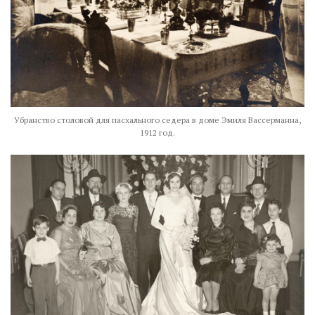
Убранство столовой для пасхального седера в доме Эмиля Вассерманна,
1912 год.