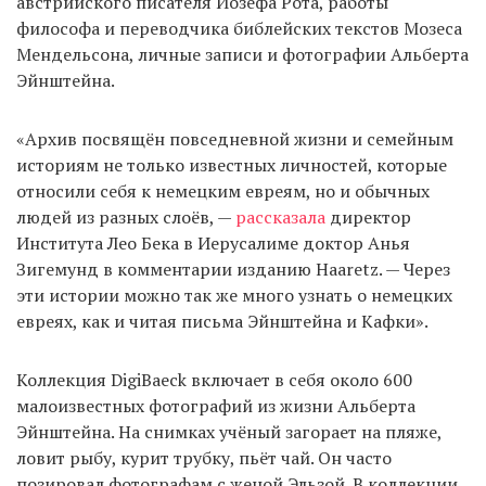
австрийского писателя Йозефа Рота, работы
философа и переводчика библейских текстов Мозеса
Мендельсона, личные записи и фотографии Альберта
EN
UA
Эйнштейна.
«Архив посвящён повседневной жизни и семейным
историям не только известных личностей, которые
относили себя к немецким евреям, но и обычных
людей из разных слоёв, —
рассказала
директор
Института Лео Бека в Иерусалиме доктор Анья
Зигемунд в комментарии изданию Haaretz. — Через
эти истории можно так же много узнать о немецких
евреях, как и читая письма Эйнштейна и Кафки».
Коллекция DigiBaeck включает в себя около 600
малоизвестных фотографий из жизни Альберта
Эйнштейна. На снимках учёный загорает на пляже,
ловит рыбу, курит трубку, пьёт чай. Он часто
позировал фотографам с женой Эльзой. В коллекции