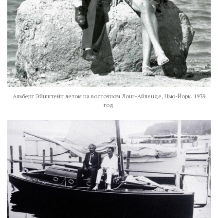
Альберт Эйнштейн летом на восточном Лонг-Айленде, Нью-Йорк. 1939
год.