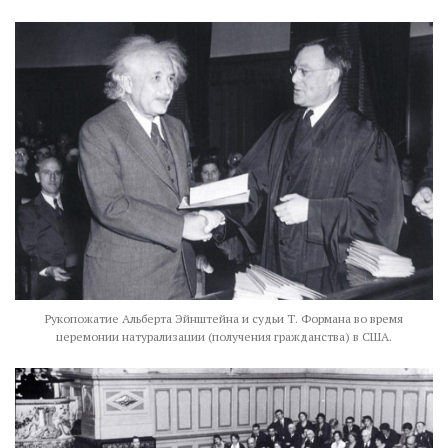
Рукопожатие Альберта Эйнштейна и судьи Т. Формана во время
церемонии натурализации (получения гражданства) в США.