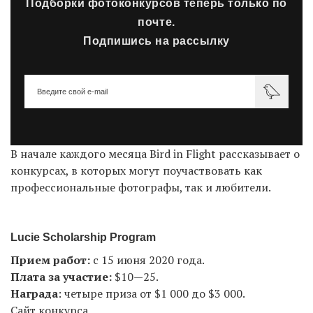
Подборки фотоконкурсов теперь только по
почте.
Подпишись на рассылку
EN
UA
В начале каждого месяца Bird in Flight рассказывает о
конкурсах, в которых могут поучаствовать как
профессиональные фотографы, так и любители.
Lucie Scholarship Program
Прием работ:
с 15 июня 2020 года.
Плата за участие:
$10—25.
Награда
: четыре приза от $1 000 до $3 000.
Сайт конкурса