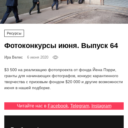
‘21
Фотопроект
Ресурсы
Репортаж
Фотоконкурсы июня. Выпуск 64
Партнерский
материал
Ира Велес
6 июня 2020
О
$3 500 на реализацию фотопроекта от фонда Йена Пэрри,
птичке
гранты для начинающих фотографов, конкурс карантинного
творчества с призовым фондом $20 000 и другие возможности
июня в нашей подборке.
Рекламодателям
Читайте нас в
Facebook
,
Telegram
,
Instagram