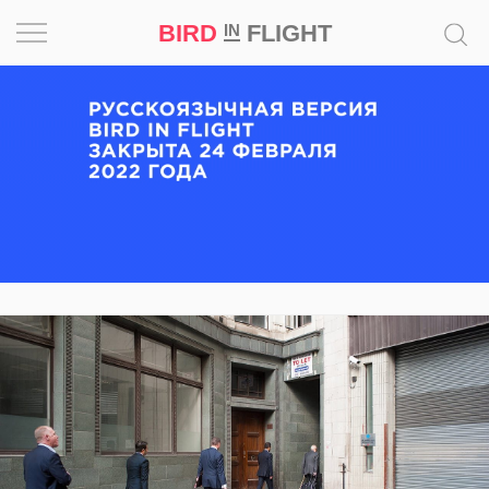
BIRD
FLIGHT
IN
Вдохновение
Почему
это
шедевр
Мир
Игра
Новости
Bird
in
Flight
Prize