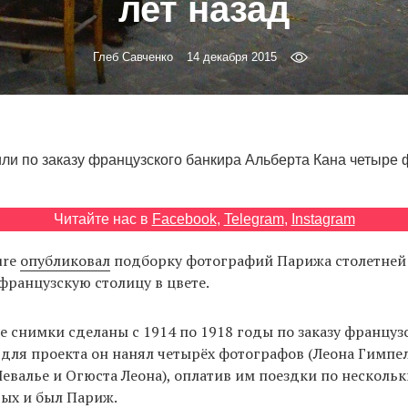
лет назад
Глеб Савченко
14 декабря 2015
ли по заказу французского банкира Альберта Кана четыре 
Читайте нас в
Facebook
,
Telegram
,
Instagram
ure
опубликовал
подборку фотографий Парижа столетней 
французскую столицу в цвете.
 снимки сделаны с 1914 по 1918 годы по заказу француз
 для проекта он нанял четырёх фотографов (Леона Гимпе
евалье и Огюста Леона), оплатив им поездки по несколь
ых и был Париж.