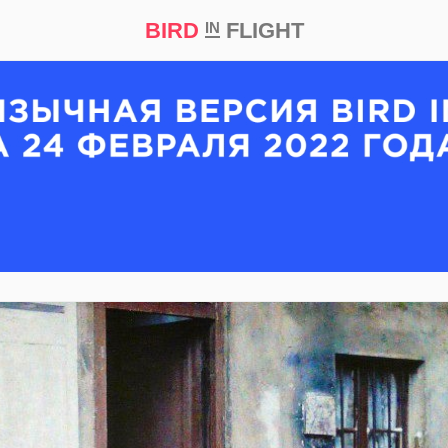
BIRD
FLIGHT
IN
кт
Репортаж