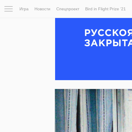
Игра
Новости
Спецпроект
Bird in Flight Prize ‘21
Вдохновение
Почему это шедевр
Мир
Фотопрое