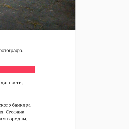
фотографа.
давности,
ского банкира
ля, Стефана
ким городам,