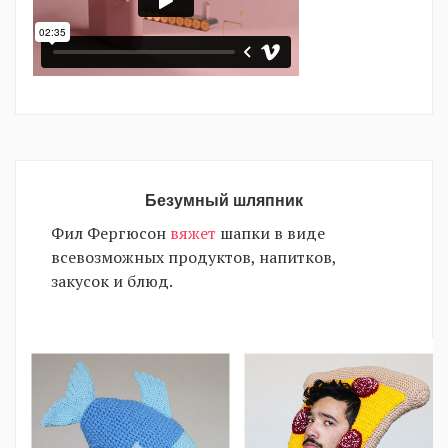
EN
UA
Безумный шляпник
Фил Фергюсон
вяжет
шапки в виде
всевозможных продуктов, напитков,
закусок и блюд.