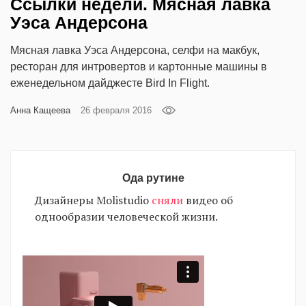
Ссылки недели. Мясная лавка
‘21
Уэса Андерсона
Фотопроект
Мясная лавка Уэса Андерсона, селфи на макбук,
ресторан для интровертов и картонные машины в
Репортаж
еженедельном дайджесте Bird In Flight.
Анна Кащеева
26 февраля 2016
Партнерский
материал
О
Ода рутине
птичке
Дизайнеры Molistudio
сняли
видео об
однообразии человеческой жизни.
Рекламодателям