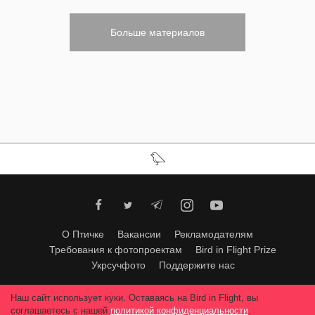
Больше материалов
О Птичке
Вакансии
Рекламодателям
Требования к фотопроектам
Bird in Flight Prize
Укрсучфото
Поддержите нас
Любое использование материалов допускается только с согласия
Наш сайт использует куки. Оставаясь на Bird in Flight, вы
редакции
.
© 2026, Bird In Flight.
соглашаетесь с нашей
политикой конфиденциальности
.