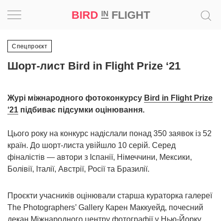
BIRD
FLIGHT
IN
Натхнення
Спецпроєкт
Шорт-лист Bird in Flight Prize ‘21
Фотопроєкт
Новини
Журі міжнародного фотоконкурсу
Bird in Flight Prize
‘21
підбиває підсумки оцінювання.
Світ
Цього року на конкурс надіслали понад 350 заявок із 52
Архітектура
країн. До шорт-листа увійшло 10 серій. Серед
фіналістів — автори з Іспанії, Німеччини, Мексики,
Болівії, Італії, Австрії, Росії та Бразилії.
Професія
Bird
Проєкти учасників оцінювали старша кураторка галереї
in
The Photographers’ Gallery Карен Маккуейд, почесний
Flight
декан Міжнародного центру фотографії у Нью-Йорку