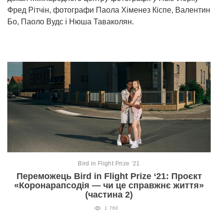
Prize
Фред Рітчін, фотографи Паола Хіменез Кіспе, Валентин
‘21
Бо, Паоло Вудс і Нюша Таваколян.
RU
EN
Bird in Flight Prize ‘21
Переможець Bird in Flight Prize ‘21: Проєкт
«Коронарапсодія — чи це справжнє життя»
(частина 2)
1 760