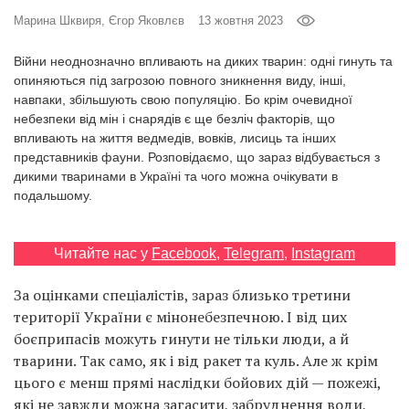
Prize
Марина Шквиря, Єгор Яковлєв
13 жовтня 2023
‘21
Війни неоднозначно впливають на диких тварин: одні гинуть та
опиняються під загрозою повного зникнення виду, інші,
навпаки, збільшують свою популяцію. Бо крім очевидної
небезпеки від мін і снарядів є ще безліч факторів, що
впливають на життя ведмедів, вовків, лисиць та інших
представників фауни. Розповідаємо, що зараз відбувається з
RU
EN
дикими тваринами в Україні та чого можна очікувати в
подальшому.
Читайте нас у
Facebook
,
Telegram
,
Instagram
За оцінками спеціалістів, зараз близько третини
території України є мінонебезпечною. І від цих
боєприпасів можуть гинути не тільки люди, а й
тварини. Так само, як і від ракет та куль. Але ж крім
цього є менш прямі наслідки бойових дій — пожежі,
які не завжди можна загасити, забруднення води,