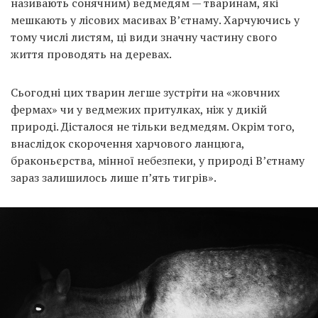
називають сонячним) ведмедям — тваринам, які
мешкають у лісових масивах В’єтнаму. Харчуючись у
тому числі листям, ці види значну частину свого
життя проводять на деревах.
Сьогодні цих тварин легше зустріти на «жовчних
фермах» чи у ведмежих притулках, ніж у дикій
природі. Дісталося не тільки ведмедям. Окрім того,
внаслідок скорочення харчового ланцюга,
браконьєрства, мінної небезпеки, у природі В’єтнаму
зараз залишилось лише п’ять тигрів».