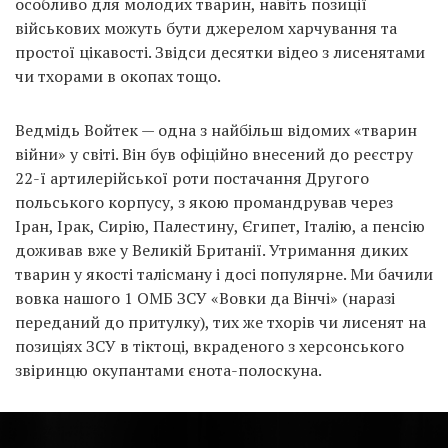
особливо для молодих тварин, навіть позиції
військових можуть бути джерелом харчування та
простої цікавості. Звідси десятки відео з лисенятами
чи тхорами в окопах тощо.
Ведмідь Войтек — одна з найбільш відомих «тварин
війни» у світі. Він був офіційно внесений до реєстру
22-ї артилерійської роти постачання Другого
польського корпусу, з якою промандрував через
Іран, Ірак, Сирію, Палестину, Єгипет, Італію, а пенсію
доживав вже у Великій Британії. Утримання диких
тварин у якості талісману і досі популярне. Ми бачили
вовка нашого 1 ОМБ ЗСУ «Вовки да Вінчі» (наразі
переданий до притулку), тих же тхорів чи лисенят на
позиціях ЗСУ в тіктоці, вкраденого з херсонського
звіринцю окупантами єнота-полоскуна.