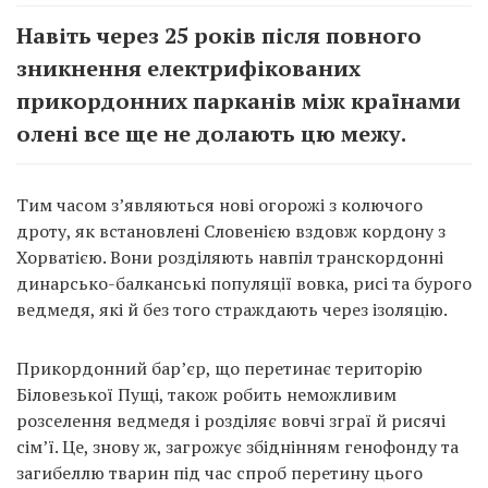
Навіть через 25 років після повного
зникнення електрифікованих
прикордонних парканів між країнами
олені все ще не долають цю межу.
Тим часом з’являються нові огорожі з колючого
дроту, як встановлені Словенією вздовж кордону з
Хорватією. Вони розділяють навпіл транскордонні
динарсько-балканські популяції вовка, рисі та бурого
ведмедя, які й без того страждають через ізоляцію.
Прикордонний бар’єр, що перетинає територію
Біловезької Пущі, також робить неможливим
розселення ведмедя і розділяє вовчі зграї й рисячі
сім’ї. Це, знову ж, загрожує збіднінням генофонду та
загибеллю тварин під час спроб перетину цього