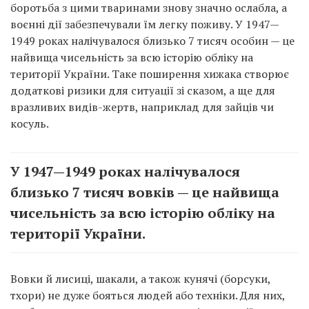
боротьба з цими тваринами знову значно ослабла, а
воєнні дії забезпечували їм легку поживу. У 1947—
1949 роках налічувалося близько 7 тисяч особин — це
найвища чисельність за всю історію обліку на
території України. Таке поширення хижака створює
додаткові ризики для ситуації зі сказом, а ще для
вразливих видів-жертв, наприклад для зайців чи
косуль.
У 1947—1949 роках налічувалося
близько 7 тисяч вовків — це найвища
чисельність за всю історію обліку на
території України.
Вовки й лисиці, шакали, а також кунячі (борсуки,
тхори) не дуже бояться людей або техніки. Для них,