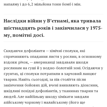
напалму і до 6,2 мільйона тонн бомб і мін.
Наслідки війни у В’єтнамі, яка тривала
шістнадцять років і закінчилася у 1975-
му, помітні досі.
Скидаючи дефоліанти — хімічні сполуки, які
спричиняють опадання листя у рослин, в основному
вздовж річок, — американці завдавали шкоди
рослинам на суші й у водно-болотній зоні. Осідаючи у
ґрунтах, ці сполуки потрапили в харчовий ланцюг
тварин. Навіть сьогодні, за пів століття після
закінчення бойових дій, вчені виявляють діоксини,
шкідливі похідні дефоліантів, у тканинах тварин та
людей. Але найбільшу шкоду хімікати завдали
азійському чорному і малайському (його ще