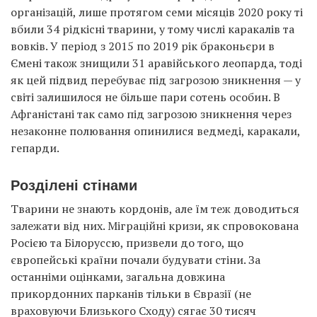
організацій, лише протягом семи місяців 2020 року ті
вбили 34 рідкісні тварини, у тому числі каракалів та
вовків. У період з 2015 по 2019 рік браконьєри в
Ємені також знищили 31 аравійського леопарда, тоді
як цей підвид перебуває під загрозою зникнення — у
світі залишилося не більше пари сотень особин. В
Афганістані так само під загрозою зникнення через
незаконне полювання опинилися ведмеді, каракали,
гепарди.
Розділені стінами
Тварини не знають кордонів, але їм теж доводиться
залежати від них. Міграційні кризи, як спровокована
Росією та Білоруссю, призвели до того, що
європейські країни почали будувати стіни. За
останніми оцінками, загальна довжина
прикордонних парканів тільки в Євразії (не
враховуючи Близького Сходу) сягає 30 тисяч