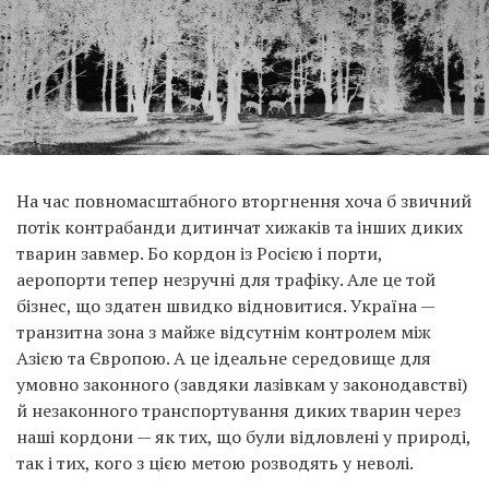
На час повномасштабного вторгнення хоча б звичний
потік контрабанди дитинчат хижаків та інших диких
тварин завмер. Бо кордон із Росією і порти,
аеропорти тепер незручні для трафіку. Але це той
бізнес, що здатен швидко відновитися. Україна —
транзитна зона з майже відсутнім контролем між
Азією та Європою. А це ідеальне середовище для
умовно законного (завдяки лазівкам у законодавстві)
й незаконного транспортування диких тварин через
наші кордони — як тих, що були відловлені у природі,
так і тих, кого з цією метою розводять у неволі.