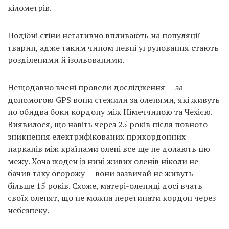
кілометрів.
Подібні стіни негативно впливають на популяції
тварин, адже таким чином певні угруповання стають
розділеними й ізольованими.
Нещодавно вчені провели дослідження — за
допомогою GPS вони стежили за оленями, які живуть
по обидва боки кордону між Німеччиною та Чехією.
Виявилося, що навіть через 25 років після повного
зникнення електрифікованих прикордонних
парканів між країнами олені все ще не долають цю
межу. Хоча жоден із нині живих оленів ніколи не
бачив таку огорожу — вони зазвичай не живуть
більше 15 років. Схоже, матері-олениці досі вчать
своїх оленят, що не можна перетинати кордон через
небезпеку.