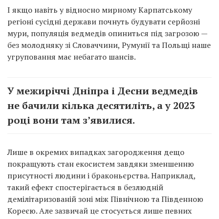
І якщо навіть у відносно мирному Карпатському
регіоні сусідні держави почнуть будувати серйозні
мури, популяція ведмедів опиниться під загрозою —
без молодняку зі Словаччини, Румунії та Польщі наше
угруповання має небагато шансів.
У межиріччі Дніпра і Десни ведмедів
не бачили кілька десятиліть, а у 2023
році вони там з’явилися.
Лише в окремих випадках загородження дещо
покращують стан екосистем завдяки зменшенню
присутності людини і браконьєрства. Наприклад,
такий ефект спостерігається в безлюдній
демілітаризованій зоні між Північною та Південною
Кореєю. Але зазвичай це стосується лише певних