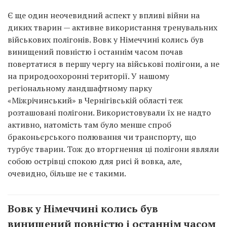
Є ще один неочевидний аспект у впливі війни на
диких тварин — активне використання тренувальних
військових полігонів. Вовк у Німеччині колись був
винищений повністю і останнім часом почав
повертатися в першу чергу на військові полігони, а не
на природоохоронні території. У нашому
регіональному ландшафтному парку
«Міжрічинський» в Чернігівській області теж
розташовані полігони. Використовували їх не надто
активно, натомість там було менше спроб
браконьєрського полювання чи транспорту, що
турбує тварин. Тож до вторгнення ці полігони являли
собою острівці спокою для рисі й вовка, але,
очевидно, більше не є такими.
Вовк у Німеччині колись був
винищений повністю і останнім часом