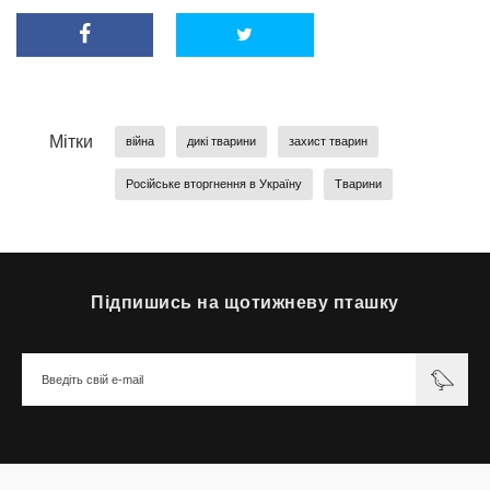
Мітки
війна
дикі тварини
захист тварин
Російське вторгнення в Україну
Тварини
Підпишись на щотижневу пташку