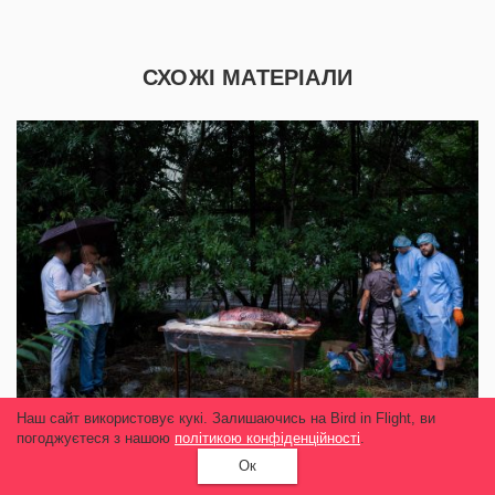
СХОЖІ МАТЕРІАЛИ
Наш сайт використовує кукі. Залишаючись на Bird in Flight, ви
погоджуєтеся з нашою
політикою конфіденційності
.
Мертві та бойові дельфіни: Як війна впливає
Ок
на тварин Чорного моря