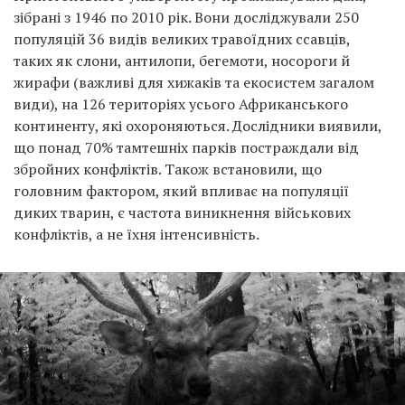
зібрані з 1946 по 2010 рік. Вони досліджували 250
популяцій 36 видів великих травоїдних ссавців,
таких як слони, антилопи, бегемоти, носороги й
жирафи (важливі для хижаків та екосистем загалом
види), на 126 територіях усього Африканського
континенту, які охороняються. Дослідники виявили,
що понад 70% тамтешніх парків постраждали від
збройних конфліктів. Також встановили, що
головним фактором, який впливає на популяції
диких тварин, є частота виникнення військових
конфліктів, а не їхня інтенсивність.