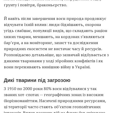
ґрунту і повітря, браконьєрство.
Й навіть після завершення воєн природа продовжує
відчувати їхній вплив: люди біднішають, охорона
угідь слабшає, популяції видів, що складають раціон
хижих тварин, меншають, на кордонах з’являються
бар’єри, а на моніторинг, захист та дослідження
природних екосистем не вистачає часу й ресурсів.
Розповідаємо детальніше, що зазвичай відбувається з
дикими тваринами у ході збройних конфліктів і як
вони переживають нинішню війну в Україні.
Дикі тварини під загрозою
З 1950 по 2000 роки 80% воєн відбувалися у так
званих хот-спотах — географічних зонах із високим
біорізноманіттям. Насичені природними ресурсами,
ці території часто стають об’єктом геополітичних
інтересів. Вплив воєнних дій на фауну був очікувано