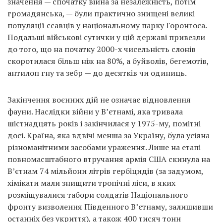
значення — спочатку війна за незалежність, потім
громадянська, — були практично знищені великі
популяції ссавців у національному парку Горонгоса.
Подальші військові сутички у цій державі привезли
до того, що на початку 2000-х чисельність слонів
скоротилася більш ніж на 80%, а буйволів, бегемотів,
антилоп гну та зебр — до десятків чи одиниць.
Закінчення воєнних дій не означає відновлення
фауни. Наслідки війни у В’єтнамі, яка тривала
шістнадцять років і закінчилася у 1975-му, помітні
досі. Країна, яка вдвічі менша за Україну, була усіяна
різноманітними засобами ураження. Лише на етапі
повномасштабного втручання армія США скинула на
В’єтнам 74 мільйони літрів гербіцидів (за задумом,
хімікати мали знищити тропічні ліси, в яких
розміщувалися табори солдатів Національного
фронту визволення Південного В’єтнаму, залишивши
останніх без укриття), а також 400 тисяч тонн