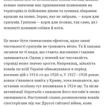
велике значення має припинення полювання на
територіях із бойовими діями та зупинка збирання
врожаю на полях. Зерно, яке не забрали, — корм для
гризунів. Гризуни — корм для псових, так само, як і
покинуті домашні собаки й коти.
Це може бути тимчасовим ефектом, адже хвилі
чисельності гризунів не тривають вічно. Та й хижаки
загалом не ті види, що стають масовими і такими
залишаються. Однак у певний час чисельність
справді може значно зрости. Наприклад, кількість
вовків по всій Україні збільшувалася в період
воєнних дій з 1914-го до 1920-х. У 1927—1928 роках
вовки з’явилися навіть у Криму, хоча вважалося, що
останню особину тут вполювали в 1924-му. Та після
активізації боротьби з хижаком його поголів’я знову
зменшилося. Наступний спалах розмноження вовків
спостерігали під час Другої світової війни, коли