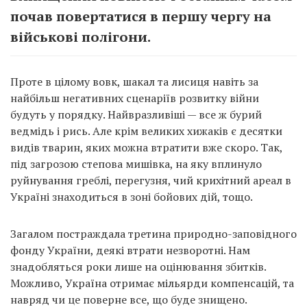
почав повертатися в першу чергу на
військові полігони.
Проте в цілому вовк, шакал та лисиця навіть за
найбільш негативних сценаріїв розвитку війни
будуть у порядку. Найвразливіші — все ж бурий
ведмідь і рись. Але крім великих хижаків є десятки
видів тварин, яких можна втратити вже скоро. Так,
під загрозою степова мишівка, на яку вплинуло
руйнування греблі, перегузня, чий крихітний ареал в
Україні знаходиться в зоні бойових дій, тощо.
Загалом постраждала третина природно-заповідного
фонду України, деякі втрати незворотні. Нам
знадобляться роки лише на оцінювання збитків.
Можливо, Україна отримає мільярди компенсацій, та
навряд чи це поверне все, що буде знищено.