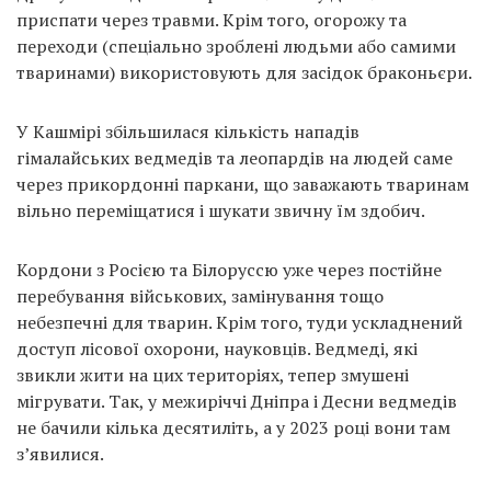
приспати через травми. Крім того, огорожу та
переходи (спеціально зроблені людьми або самими
тваринами) використовують для засідок браконьєри.
У Кашмірі збільшилася кількість нападів
гімалайських ведмедів та леопардів на людей саме
через прикордонні паркани, що заважають тваринам
вільно переміщатися і шукати звичну їм здобич.
Кордони з Росією та Білоруссю уже через постійне
перебування військових, замінування тощо
небезпечні для тварин. Крім того, туди ускладнений
доступ лісової охорони, науковців. Ведмеді, які
звикли жити на цих територіях, тепер змушені
мігрувати. Так, у межиріччі Дніпра і Десни ведмедів
не бачили кілька десятиліть, а у 2023 році вони там
з’явилися.