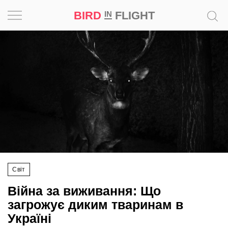
BIRD
FLIGHT
IN
Натхнення
Фотопроєкт
Новини
Світ
Архітектура
Світ
Професія
Війна за виживання: Що
Bird
загрожує диким тваринам в
in
Україні
Flight