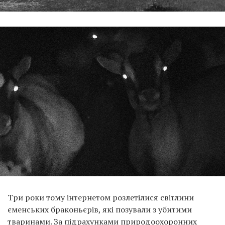
Три роки тому інтернетом розлетілися світлини
єменських браконьєрів, які позували з убитими
тваринами. За підрахунками природоохоронних