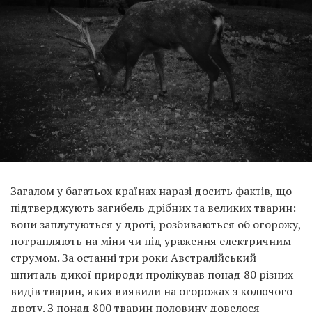
Загалом у багатьох країнах наразі досить фактів, що
підтверджують загибель дрібних та великих тварин:
вони заплутуються у дроті, розбиваються об огорожу,
потрапляють на міни чи під ураження електричним
струмом. За останні три роки Австралійський
шпиталь дикої природи пролікував понад 80 різних
видів тварин, яких
виявили на огорожах
з колючого
дроту. З понад 800 тварин половину довелося