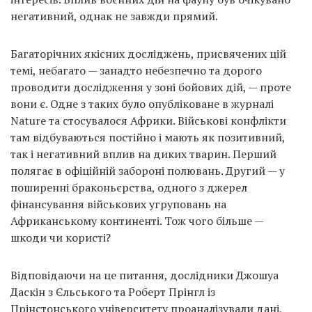
негативний, однак не завжди прямий.
Багаторічних якісних досліджень, присвячених цій
темі, небагато — занадто небезпечно та дорого
проводити дослідження у зоні бойових дій, — проте
вони є. Одне з таких було опубліковане в журналі
Nature та стосувалося Африки. Військові конфлікти
там відбуваються постійно і мають як позитивний,
так і негативний вплив на диких тварин. Перший
полягає в офіційній забороні полювань. Другий — у
поширенні браконьєрства, одного з джерел
фінансування військових угруповань на
Африканському континенті. Тож чого більше —
шкоди чи користі?
Відповідаючи на це питання, дослідники Джошуа
Даскін з Єльського та Роберт Прінгл із
Прінстонського університету проаналізували дані,