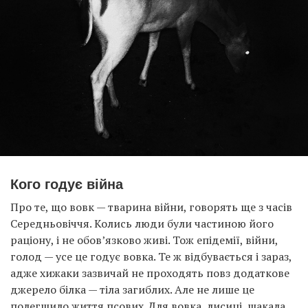
Кого годує війна
Про те, що вовк — тварина війни, говорять ще з часів
Середньовіччя. Колись люди були частиною його
раціону, і не обов’язково живі. Тож епідемії, війни,
голод — усе це годує вовка. Те ж відбувається і зараз,
адже хижаки зазвичай не проходять повз додаткове
джерело білка — тіла загиблих. Але не лише це
полегшило життя псових. Для вовка, лисиці, шакала