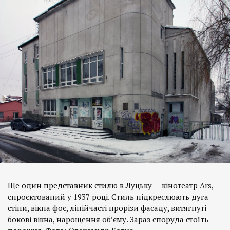
Ще один представник стилю в Луцьку — кінотеатр Ars,
спроєктований у 1937 році. Стиль підкреслюють дуга
стіни, вікна фоє, лінійчасті прорізи фасаду, витягнуті
бокові вікна, нарощення об’єму. Зараз споруда стоїть