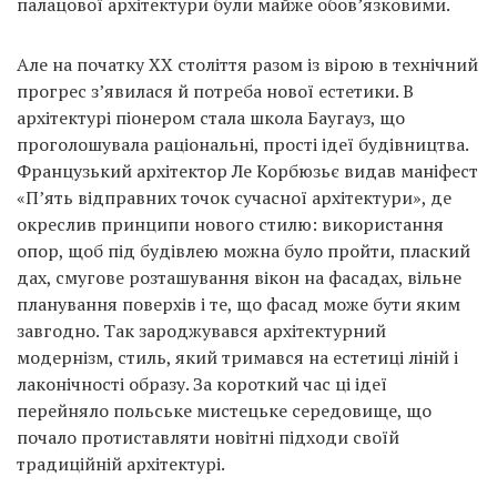
палацової архітектури були майже обов’язковими.
Але на початку ХХ століття разом із вірою в технічний
прогрес з’явилася й потреба нової естетики. В
архітектурі піонером стала школа Баугауз, що
проголошувала раціональні, прості ідеї будівництва.
Французький архітектор Ле Корбюзьє видав маніфест
«П’ять відправних точок сучасної архітектури», де
окреслив принципи нового стилю: використання
опор, щоб під будівлею можна було пройти, плаский
дах, смугове розташування вікон на фасадах, вільне
планування поверхів і те, що фасад може бути яким
завгодно. Так зароджувався архітектурний
модернізм, стиль, який тримався на естетиці ліній і
лаконічності образу. За короткий час ці ідеї
перейняло польське мистецьке середовище, що
почало протиставляти новітні підходи своїй
традиційній архітектурі.