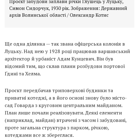
Проєкт забудови заплави річки Глушець у Луцьку,
Симон Сидорчук, 1930 рік. Зображення: Державний
архів Волинської області / Олександр Котис
Ще одна ділянка — так звана офіцерська колонія в
Луцьку. Над нею у 1928 році працював варшавський
архітектор й урбаніст Адам Кунцевич. Він був
відомий тим, що склав плани розбудови портової
Ґдині та Хелма.
Проєкт передбачав триповерхові будинки та
приватні котеджі, а в його основі знову було місто-
сад Говарда з круговим центральним майданом.
План лише почали реалізовувати. Деякі елементи
(наприклад, майдан) втрачені з часом і забудовані,
проте загальна структура з парком, річкою,
котеджами все ж збереглася.