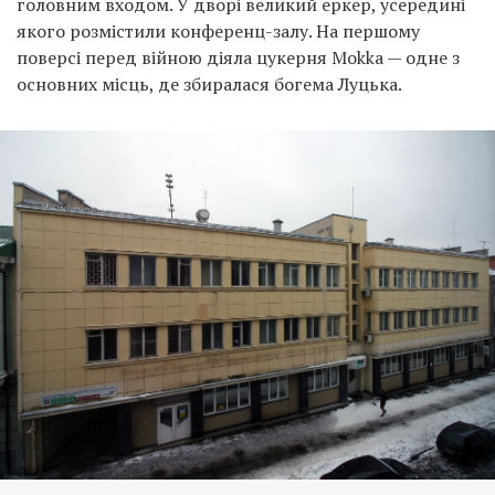
головним входом. У дворі великий еркер, усередині
якого розмістили конференц-залу. На першому
поверсі перед війною діяла цукерня Mokka — одне з
основних місць, де збиралася богема Луцька.