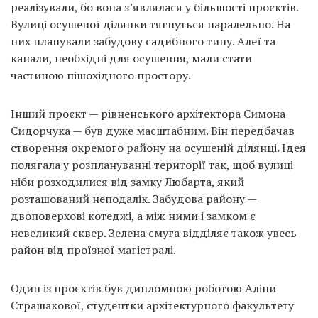
реалізували, бо вона з’являлася у більшості проєктів.
Вулиці осушеної ділянки тягнуться паралельно. На
них планували забудову садибного типу. Алеї та
канали, необхідні для осушення, мали стати
частиною пішохідного простору.
Інший проєкт — рівненського архітектора Симона
Сидорчука — був дуже масштабним. Він передбачав
створення окремого району на осушеній ділянці. Ідея
полягала у розплануванні території так, щоб вулиці
ніби розходилися від замку Любарта, який
розташований неподалік. Забудова району —
двоповерхові котеджі, а між ними і замком є
невеликий сквер. Зелена смуга відділяє також увесь
район від проїзної магістралі.
Один із проєктів був дипломною роботою Аліни
Страшакової, студентки архітектурного факультету