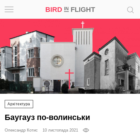
BIRD
FLIGHT
IN
Натхнення
Фотопроєкт
Новини
Світ
Архітектура
Архітектура
Професія
Баугауз по-волинськи
Bird
in
Олександр Котис
10 листопада 2021
Flight