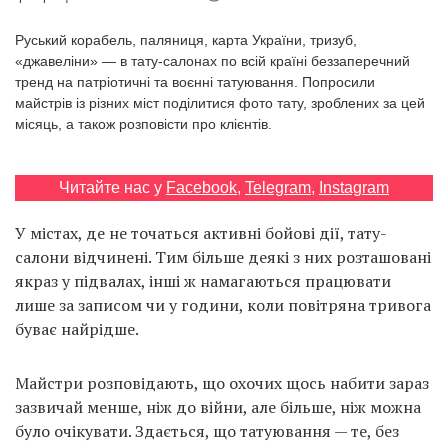
Prize
‘21
Руський корабель, паляниця, карта України, тризуб,
«джавеліни» — в тату-салонах по всій країні беззаперечний
тренд на патріотичні та воєнні татуювання. Попросили
майстрів із різних міст поділитися фото тату, зроблених за цей
місяць, а також розповісти про клієнтів.
RU
EN
Читайте нас у
Facebook
,
Telegram
,
Instagram
У містах, де не точаться активні бойові дії, тату-
салони відчинені. Тим більше деякі з них розташовані
якраз у підвалах, інші ж намагаються працювати
лише за записом чи у години, коли повітряна тривога
буває найрідше.
Майстри розповідають, що охочих щось набити зараз
зазвичай менше, ніж до війни, але більше, ніж можна
було очікувати. Здається, що татуювання — те, без