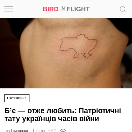
BIRD
FLIGHT
IN
Натхнення
Фотопроєкт
Новини
Світ
Архітектура
Натхнення
Професія
Б’є — отже любить: Патріотичні
Bird
тату українців часів війни
in
Flight
Іра Грищенко
1 квітня 2022