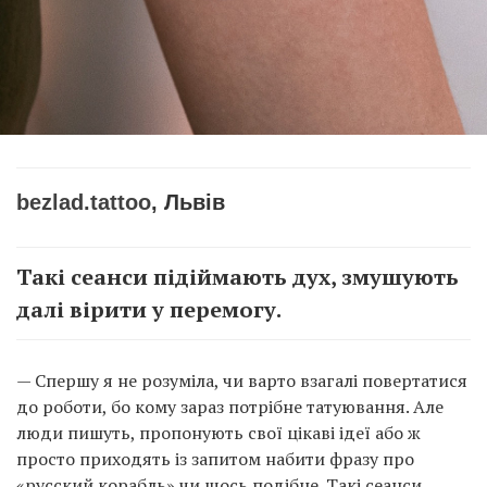
bezlad.tattoo
, Львів
Такі сеанси підіймають дух, змушують
далі вірити у перемогу.
— Спершу я не розуміла, чи варто взагалі повертатися
до роботи, бо кому зараз потрібне татуювання. Але
люди пишуть, пропонують свої цікаві ідеї або ж
просто приходять із запитом набити фразу про
«русский корабль» чи щось подібне. Такі сеанси