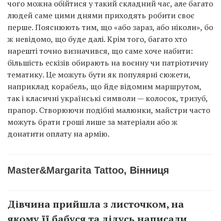
чого можна обійтися у такий складний час, але багато
людей саме цими днями приходять робити своє
перше. Пояснюють тим, що «або зараз, або ніколи», бо
ж невідомо, що буде далі. Крім того, багато хто
нарешті точно визначився, що саме хоче набити:
більшість ескізів обирають на воєнну чи патріотичну
тематику. Це можуть бути як популярні сюжети,
наприклад корабель, що йде відомим маршрутом,
так і класичні українські символи — колосок, тризуб,
прапор. Створюючи подібні малюнки, майстри часто
можуть брати гроші лише за матеріали або ж
донатити оплату на армію.
Master&Margarita Tattoo
, Вінниця
Дівчина прийшла з листочком, на
якому її бабуся та дідусь написали