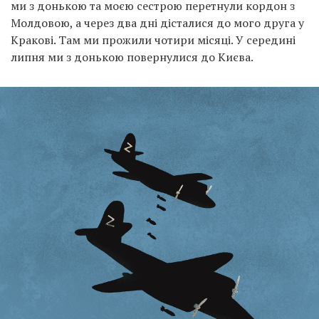
ми з донькою та моєю сестрою перетнули кордон з
Молдовою, а через два дні дісталися до мого друга у
Кракові. Там ми прожили чотири місяці. У середині
липня ми з донькою повернулися до Києва.