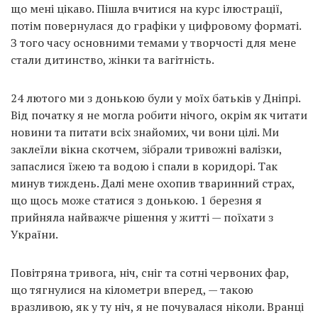
що мені цікаво. Пішла вчитися на курс ілюстрації,
потім повернулася до графіки у цифровому форматі.
З того часу основними темами у творчості для мене
стали дитинство, жінки та вагітність.
24 лютого ми з донькою були у моїх батьків у Дніпрі.
Від початку я не могла робити нічого, окрім як читати
новини та питати всіх знайомих, чи вони цілі. Ми
заклеїли вікна скотчем, зібрали тривожні валізки,
запаслися їжею та водою і спали в коридорі. Так
минув тиждень. Далі мене охопив тваринний страх,
що щось може статися з донькою. 1 березня я
прийняла найважче рішення у житті — поїхати з
України.
Повітряна тривога, ніч, сніг та сотні червоних фар,
що тягнулися на кілометри вперед, — такою
вразливою, як у ту ніч, я не почувалася ніколи. Вранці