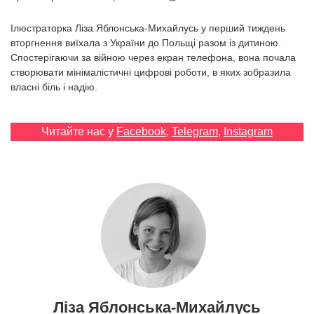
Prize
‘21
Ілюстраторка Ліза Яблонська-Михайлусь у перший тиждень
вторгнення виїхала з України до Польщі разом із дитиною.
Спостерігаючи за війною через екран телефона, вона почала
створювати мінімалістичні цифрові роботи, в яких зобразила
власні біль і надію.
RU
EN
Читайте нас у
Facebook
,
Telegram
,
Instagram
Ліза Яблонська-Михайлусь