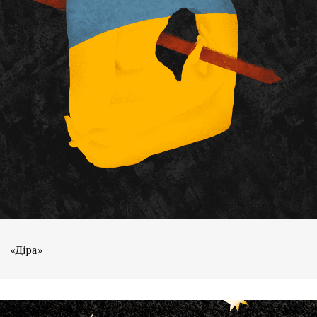
«Діра»