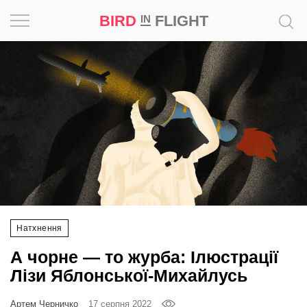
BIRD
FLIGHT
IN
Натхнення
Фотопроєкт
Новини
Світ
Архітектура
Натхнення
Професія
А чорне — то журба: Ілюстрації
Bird
Лізи Яблонської-Михайлусь
in
Flight
Артем Черничко
17 серпня 2022