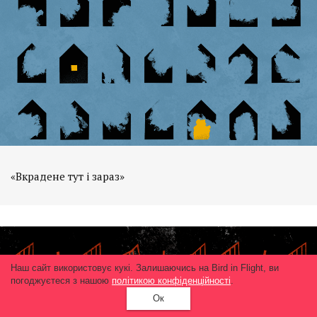
«Вкрадене тут і зараз»
Наш сайт використовує кукі. Залишаючись на Bird in Flight, ви
погоджуєтеся з нашою
політикою конфіденційності
.
Ок