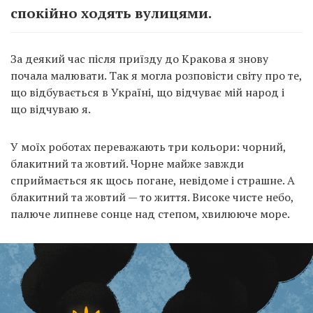
спокійно ходять вулицями.
За деякий час після приїзду до Кракова я знову
почала малювати. Так я могла розповісти світу про те,
що відбувається в Україні, що відчуває мій народ і
що відчуваю я.
У моїх роботах переважають три кольори: чорний,
блакитний та жовтий. Чорне майже завжди
сприймається як щось погане, невідоме і страшне. А
блакитний та жовтий — то життя. Високе чисте небо,
палюче липневе сонце над степом, хвилююче море.