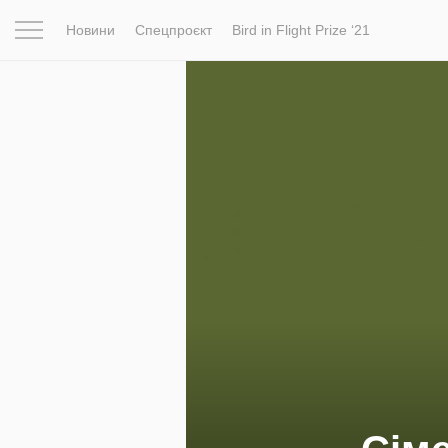
Новини
Спецпроєкт
Bird in Flight Prize ‘21
Натхнення
Фотопроєкт
Новини
Світ
Архітектур