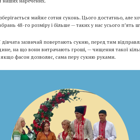
ля наших наречених.
зберігається майже сотня суконь. Цього достатньо, але хо
рань 48-го розміру і більше — таких у нас усього п’ять ш
ї дівчата зазвичай повертають сукню, перед тим відправл
дине, на що вони витрачають гроші, — чищення такої кіль
е якщо фасон дозволяє, сама перу сукню руками.