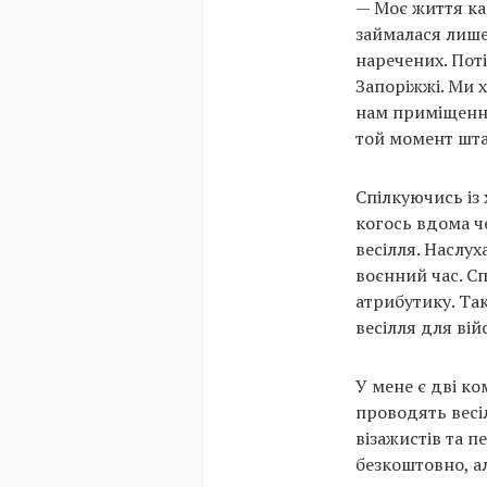
— Моє життя ка
займалася лише
наречених. Пот
Запоріжжі. Ми х
нам приміщення
той момент шта
Спілкуючись із
когось вдома ч
весілля. Наслу
воєнний час. Сп
атрибутику. Та
весілля для ві
У мене є дві к
проводять весіл
візажистів та п
безкоштовно, а