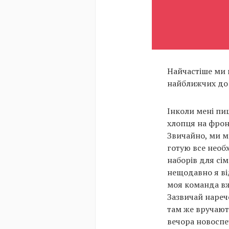
Найчастіше ми 
найближчих до ц
Інколи мені пи
хлопця на фрон
Звичайно, ми мо
готую все необх
наборів для сі
нещодавно я ві
моя команда вж
Зазвичай нарече
там же вручают
вечора новоспеч