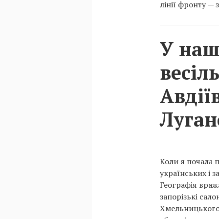
лінії фронту —
У наш
весіль
Авдії
Луган
Коли я почала 
українських і з
Географія вража
запорізькі сало
Хмельницького,