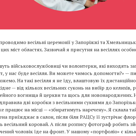
проводимо весільні церемонії у Запоріжжі та Хмельницьк
их міст областях. Зазвичай я присутня на весіллях особи
шуть військовослужбовиці чи волонтерки, які виходять зам
т, у нас буде весілля. Ви можете чимось допомогти?» — п
жемо. На такі весілля я не їду, влаштовую їх дистанційно
ідне — від кількох весільних суконь на вибір до келихів, р
мейного вогнища й церкви та щось для новонароджених. 
дправила дві коробки з весільними сукнями до Запорізько
е працює на місці — «збиратимуть наречену». Я склала тай
на приїжджає в салон, після біля РАЦСу її зустрічає флор
ь весільний коровай. А після розпису фотограф робить зй
ений чоловік їде на фронт. У нашому «портфоліо» є кілька