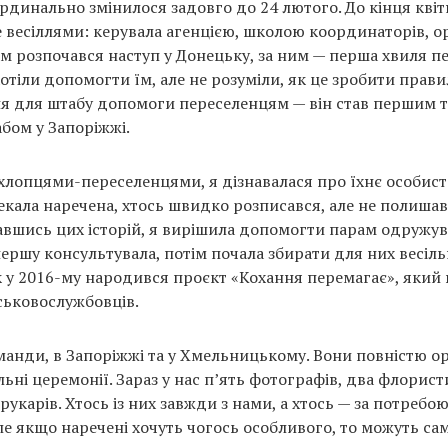
рдинально змінилося задовго до 24 лютого. До кінця квіт
 весіллями: керувала агенцією, школою координаторів, ор
ім розпочався наступ у Донецьку, за ним — перша хвиля пе
отіли допомогти їм, але не розуміли, як це зробити прави
 для штабу допомоги переселенцям — він став першим 
бом у Запоріжжі.
 хлопцями-переселенцями, я дізнавалася про їхнє особист
екала наречена, хтось швидко розписався, але не полишав 
хавшись цих історій, я вирішила допомогти парам одружув
ершу консультувала, потім почала збирати для них весіль
к у 2016-му народився проєкт «Кохання перемагає», який
йськовослужбовців.
оманди, в Запоріжжі та у Хмельницькому. Вони повністю ор
ьні церемонії. Зараз у нас п’ять фотографів, два флористи
ерукарів. Хтось із них завжди з нами, а хтось — за потребою
ле якщо наречені хочуть чогось особливого, то можуть са