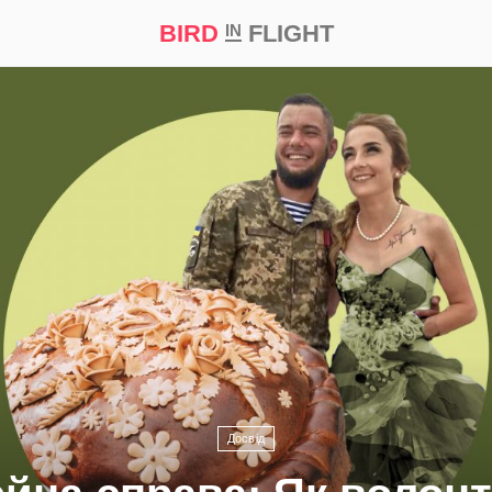
BIRD
FLIGHT
IN
а
Професія
Bird in Flight Prize ‘21
Досвід