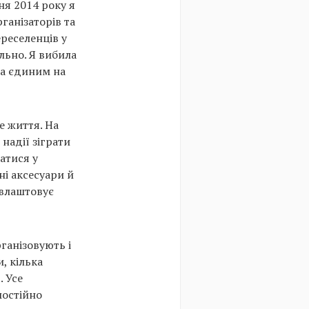
ня 2014 року я
ганізаторів та
реселенців у
льно. Я вибила
та єдиним на
е життя. На
надії зіграти
атися у
ні аксесуари й
 влаштовує
ганізовують і
, кілька
. Усе
мостійно