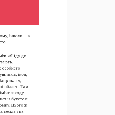
ому, інколи — в
сто.
іж. «Я їду до
итають.
: особисто
ушників, ікон,
Наприклад,
ї області. Там
мінг заходу.
ист із букетом,
омку. Цього ж
 весіль і на