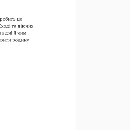
 робить це
Сході та діючих
ва дні й чим
орити родину