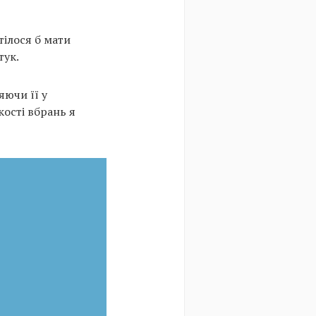
тілося б мати
тук.
яючи її у
кості вбрань я