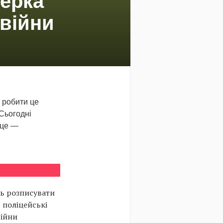
терка
 війни
 робити це
Сьогодні
к це —
ь розписувати
 поліцейські
війни