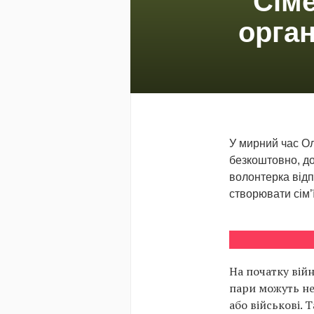
Сіме
орган
У мирний час Ол
безкоштовно, до
волонтерка відпр
створювати сім’ї
На початку вій
пари можуть не
або військові. 