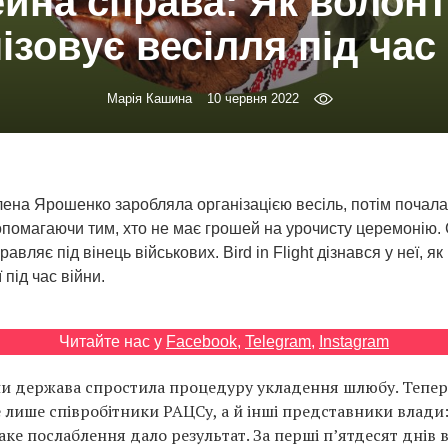
йна справа: Як волон
ізовує весілля під час
Марія Кашина
10 червня 2022
ена Ярошенко заробляла організацією весіль, потім почала
помагаючи тим, хто не має грошей на урочисту церемонію. 
авляє під вінець військових. Bird in Flight дізнався у неї, я
 під час війни.
Читайте нас у
Facebook
,
Telegram
,
Instagram
ни держава спростила процедуру укладення шлюбу. Тепер
 лише співробітники РАЦСу, а й інші представники влади:
Таке послаблення дало результат. За перші п’ятдесят днів 