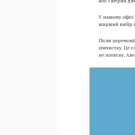
або з вітрин д
У нашому офісі 
ширший вибір вб
Після церемоні
хімчистку. Це є
не потягну. Ал