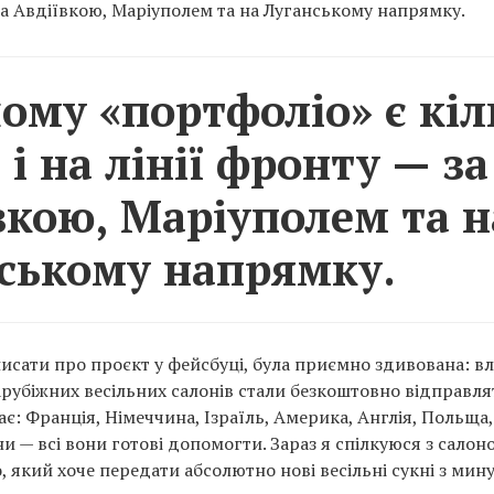
 за Авдіївкою, Маріуполем та на Луганському напрямку.
ому «портфоліо» є кіл
 і на лінії фронту — за
вкою, Маріуполем та н
ському напрямку.
писати про проєкт у фейсбуці, була приємно здивована: в
арубіжних весільних салонів стали безкоштовно відправлят
є: Франція, Німеччина, Ізраїль, Америка, Англія, Польща,
ни — всі вони готові допомогти. Зараз я спілкуюся з салоно
 який хоче передати абсолютно нові весільні сукні з мин