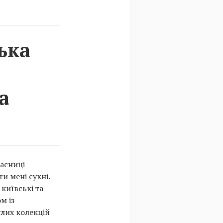
ька
а
ласниці
и мені сукні.
 київські та
м із
улих колекцій