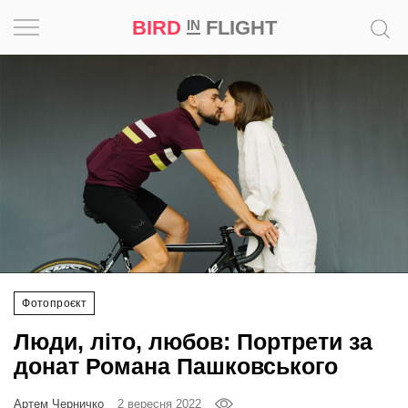
BIRD
FLIGHT
IN
Натхнення
Фотопроєкт
Новини
Світ
Архітектура
Фотопроєкт
Професія
Люди, літо, любов: Портрети за
Bird
донат Романа Пашковського
in
Flight
Артем Черничко
2 вересня 2022