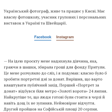
Український фотограф, живе та працює у Києві. Має
власну фотошколу, учасник групових і персональних
виставок в Україні та Швейцарії.
Facebook
Instagram
— На ідею проєкту мене надихнула дівчина, яка,
граючи в шашки, збирала гроші для фонду Притули.
Це мене розчулило до сліз, і я подумав: класно було б
зробити портретні дні за донат. Вирішив, що варто
влаштувати публічний захід. Перший «Портрет за
донат» відбувся біля метро «Золоті ворота» 24 липня.
Найкрутіше те, що люди готові були стояти в черзі й
навіть дощ їх не зупиняв. Неймовірне відчуття.
Другий пройшов на Софійській площі 20 серпня.