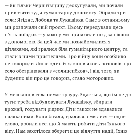
— Як тільки Чернігівщину деокупували, ми почали
привозити туди гуманітарну допомогу. Обрали три
села: Ягідне, Лобода та Лукашівка. Саме в останньому
ми розпочали свій проєкт. Цьому передували десь
п’ять поїздок — у кожну ми привозили по два пікапи
з допомогою. За цей час ми познайомилися з
дітлахами, які гралися біла гуманітарного центру, та
стали з ними приятелями. Про війну вони особливо
не говорили. Лише один із хлопців якось розповів, що
село обстрілювали з «солнцепёков», і від того, як
буденно він про це говорив, стало моторошно.
У мешканців села немає трауру. Здається, що їм не до
туги: треба відбудовувати Лукашівку, збирати
врожай, годувати рідних. Діти також не здавалися
наляканими. Вони бігали, гралися, сміялися — одне
слово, робили все, що й мають робити діти їхнього
віку. Нам захотілося зберегти це відчуття надії, їхню