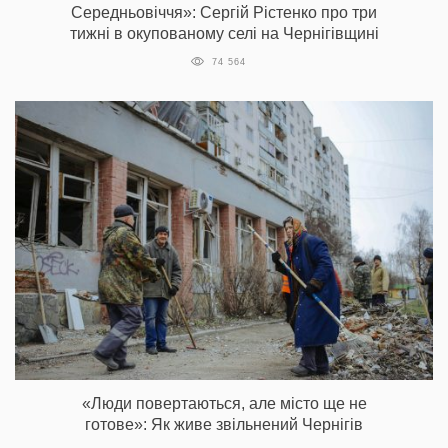
Середньовіччя»: Сергій Рістенко про три
тижні в окупованому селі на Чернігівщині
74 564
«Люди повертаються, але місто ще не
готове»: Як живе звільнений Чернігів