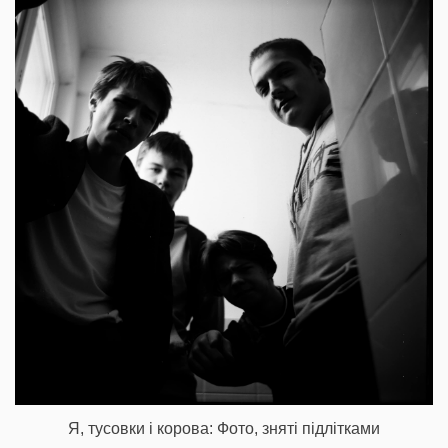
Я, тусовки і корова: Фото, зняті підлітками