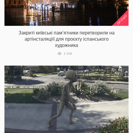
ПРОМО
Закриті київські пам’ятники перетворили на
артінсталяціїї для проєкту іспанського
художника
2 036