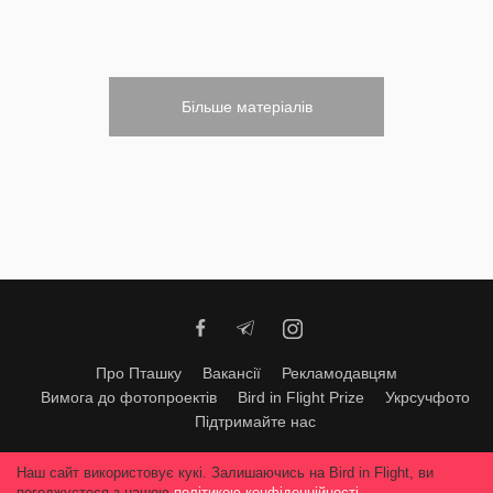
Більше матеріалів
Про Пташку
Вакансії
Рекламодавцям
Вимога до фотопроектів
Bird in Flight Prize
Укрсучфото
Підтримайте нас
Будь-яке використання матеріалів допускається тільки за згодою
Наш сайт використовує кукі. Залишаючись на Bird in Flight, ви
редакції
© 2026, Bird In Flight.
погоджуєтеся з нашою
політикою конфіденційності
.