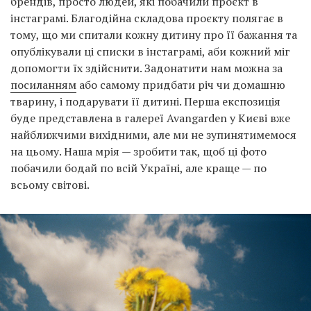
брендів, просто людей, які побачили проєкт в
інстаграмі. Благодійна складова проєкту полягає в
тому, що ми спитали кожну дитину про її бажання та
опублікували ці списки в інстаграмі, аби кожний міг
допомогти їх здійснити. Задонатити нам можна за
посиланням
або самому придбати річ чи домашню
тварину, і подарувати її дитині. Перша експозиція
буде представлена в галереї Avangarden у Києві вже
найближчими вихідними, але ми не зупинятимемося
на цьому. Наша мрія — зробити так, щоб ці фото
побачили бодай по всій Україні, але краще — по
всьому світові.