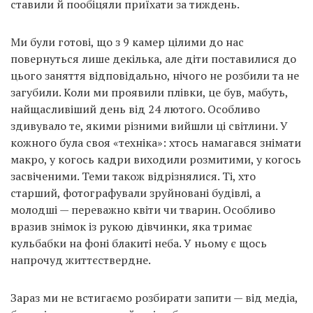
ставили й пообіцяли приїхати за тиждень.
Ми були готові, що з 9 камер цілими до нас
повернуться лише декілька, але діти поставилися до
цього заняття відповідально, нічого не розбили та не
загубили. Коли ми проявили плівки, це був, мабуть,
найщасливіший день від 24 лютого. Особливо
здивувало те, якими різними вийшли ці світлини. У
кожного була своя «техніка»: хтось намагався знімати
макро, у когось кадри виходили розмитими, у когось
засвіченими. Теми також відрізнялися. Ті, хто
старший, фотографували зруйновані будівлі, а
молодші — переважно квіти чи тварин. Особливо
вразив знімок із рукою дівчинки, яка тримає
кульбабки на фоні блакиті неба. У ньому є щось
напрочуд життєствердне.
Зараз ми не встигаємо розбирати запити — від медіа,