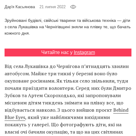
Prize
Дар'я Касьянова
21 липня 2022
‘21
Зруйновані будівлі, свійські тварини та військова техніка — діти
з села Лукашівка на Чернігівщині зняли на плівку те, що бачать
кожного дня.
Читайте нас у
Instagram
RU
EN
Від села Лукашівка до Чернігова п’ятнадцять хвилин
автобусом. Майже три тижні у березні воно було
окуповане росіянами. Як тільки село звільнили, туди
почали приїздити волонтери. Серед них були Дмитро
Зубков та Артем Скороходько, які запропонували
місцевим дітям тиждень знімати на плівку все, що
відбувається навколо. З цього вийшов проєкт
Behind
Blue Eyes
, який уже найближчими вихідними
покажуть у галереї. Що фотографують діти, які на
власні очі бачили окупацію, та що на цих світлинах