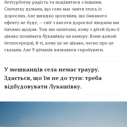
безтурботну радість та поділитися з іншими.
Спочатку думали, що село має зняти хтось із
дорослих. Але швидко зрозуміли, що бажаного
ефекту не буде, — світ з висоти дорослої людини ми
бачимо щодня. Тож ми запитали, кому з дітей було б
цікаво познімати Лукашівку на камеру. Вони доволі
безпосередні, й ті, кому це не цікаво, чесно про це
сказали. Але 9 дітлахів визвалися спробувати.
У мешканців села немає трауру.
Здається, що їм не до туги: треба
відбудовувати Лукашівку.