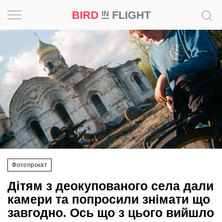
BIRD
FLIGHT
IN
Натхнення
Фотопроєкт
Новини
Світ
Архітектура
Фотопроєкт
Професія
Дітям з деокупованого села дали
Bird
камери та попросили знімати що
in
завгодно. Ось що з цього вийшло
Flight