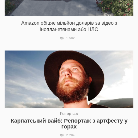
Amazon обіцяє мільйон доларів за відео з
інопланетянами або НЛО
1 502
Репортаж
Карпатський вайб: Репортаж з артфесту у
горах
2 204