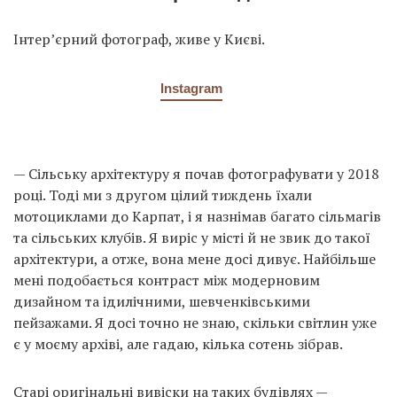
Інтер’єрний фотограф, живе у Києві.
Instagram
— Сільську архітектуру я почав фотографувати у 2018
році. Тоді ми з другом цілий тиждень їхали
мотоциклами до Карпат, і я назнімав багато сільмагів
та сільських клубів. Я виріс у місті й не звик до такої
архітектури, а отже, вона мене досі дивує. Найбільше
мені подобається контраст між модерновим
дизайном та ідилічними, шевченківськими
пейзажами. Я досі точно не знаю, скільки світлин уже
є у моєму архіві, але гадаю, кілька сотень зібрав.
Старі оригінальні вивіски на таких будівлях —