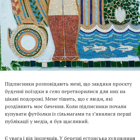
Підписники розповідають мені, що завдяки проєкту
буденні поїздки в село перетворилися для них на
цікаві подорожі. Мене тішить, що є люди, які
розділяють моє бачення. Коли підписники почали
купувати футболки із сільмагами та з’явилися перші
публікації у медіа, я був щасливий.
Є увага і від іноземців. У березні естонська художниця