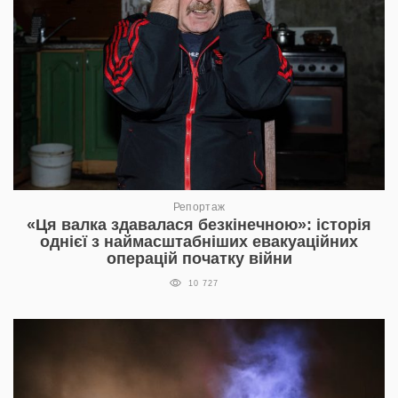
Репортаж
«Ця валка здавалася безкінечною»: історія
однієї з наймасштабніших евакуаційних
операцій початку війни
10 727