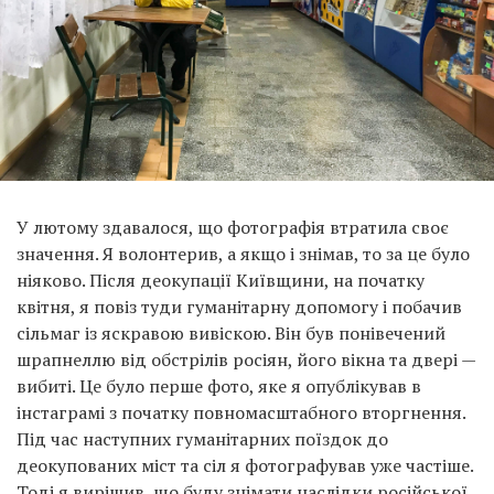
У лютому здавалося, що фотографія втратила своє
значення. Я волонтерив, а якщо і знімав, то за це було
ніяково. Після деокупації Київщини, на початку
квітня, я повіз туди гуманітарну допомогу і побачив
сільмаг із яскравою вивіскою. Він був понівечений
шрапнеллю від обстрілів росіян, його вікна та двері —
вибиті. Це було перше фото, яке я опублікував в
інстаграмі з початку повномасштабного вторгнення.
Під час наступних гуманітарних поїздок до
деокупованих міст та сіл я фотографував уже частіше.
Тоді я вирішив, що буду знімати наслідки російської