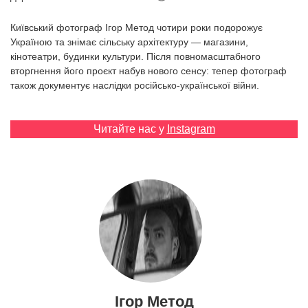
Prize
‘21
Київський фотограф Ігор Метод чотири роки подорожує
Україною та знімає сільську архітектуру — магазини,
кінотеатри, будинки культури. Після повномасштабного
вторгнення його проєкт набув нового сенсу: тепер фотограф
також документує наслідки російсько-української війни.
RU
EN
Читайте нас у
Instagram
Ігор Метод