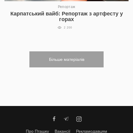
Репортаж
Карпатський вайб: Репортаж з артфесту у
горах
2 200
Більше матеріалів
Про Пташку
Вакансії
Рекламодавцям