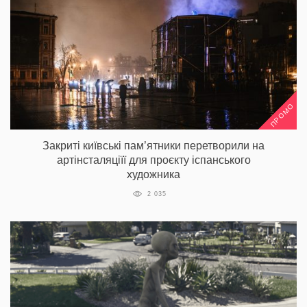
ПРОМО
Закриті київські пам’ятники перетворили на
артінсталяціїї для проєкту іспанського
художника
2 035