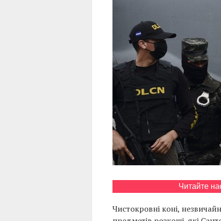
Читайте на
Чистокровні коні, незвичайн
предметів розкоші, які Сан