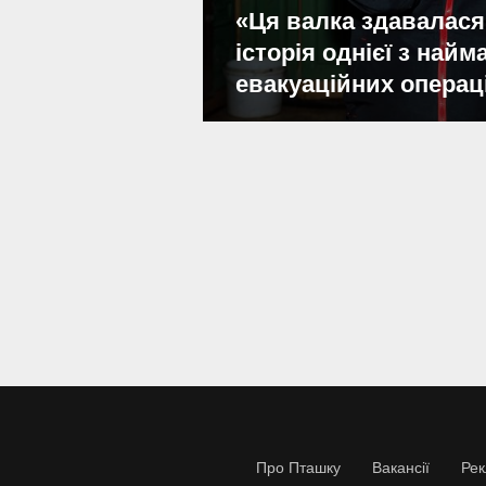
«Ця валка здавалася
історія однієї з най
евакуаційних операц
Про Пташку
Вакансії
Ре