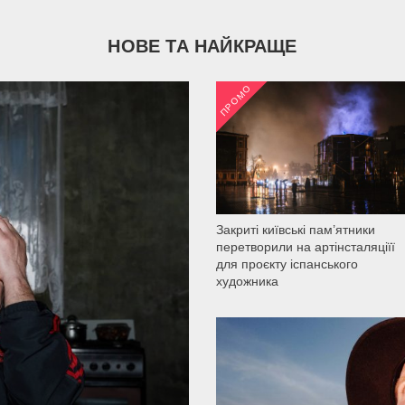
НОВЕ ТА НАЙКРАЩЕ
ПРОМО
2 035
Закриті київські пам’ятники
перетворили на артінсталяціїї
для проєкту іспанського
художника
2 200