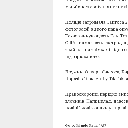
мільйонам своїх підписникі
Поліція затримала Сантоса 2
фотографії з якого пара опу
Техас звинувачують Ель-Тето
США і вимагають екстрадиц
знайшла на знімках і відео 
підозрюваного.
Дружині Оскара Сантоса, Ка
Наразі в її
акаунті
у TikTok ви
Правоохоронці нерідко вико
злочинів. Наприклад, навесн
поліції нові зачіпки у спра
Фото: Orlando Sierra / AFP