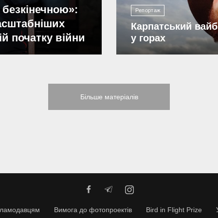
 безкінечною»:
Репортаж
масштабніших
Карпатський вайб
ій початку війни
у горах
Більше матеріалів
кламодавцям
Вимога до фотопроектів
Bird in Flight Prize