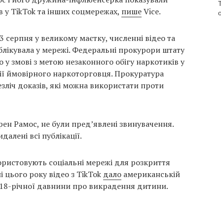
в у TikTok та інших соцмережах,
пише
Vice.
3 серпня у великому маєтку, численні відео та
блікувала у мережі. Федеральні прокурори штату
 у змові з метою незаконного обігу наркотиків у
ії ймовірного наркоторговця. Прокуратура
безліч доказів, які можна використати проти
рен Рамос, не були пред’явлені звинувачення.
далені всі публікації.
ристовують соціальні мережі для розкриття
і цього року відео з TikTok
дало
американській
ві 18-річної давнини про викрадення дитини.