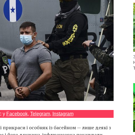
с у
Facebook
,
Telegram
,
Instagram
і прикраси і особняк із басейном — лише деякі з
тос і його дружина-інфлюенсерка показували