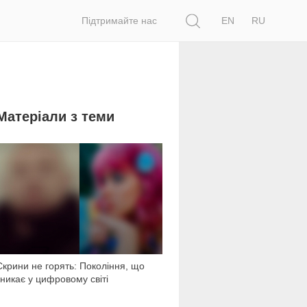
Пошук
Підтримайте нас
EN
RU
Матеріали з теми
4 732
Скрини не горять: Покоління, що
зникає у цифровому світі