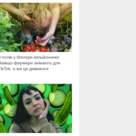
7 321
З полів у блогери-мільйонники:
Навіщо фермери знімають для
TikTok, а ми це дивимося
17 252