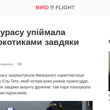
BIRD
FLIGHT
IN
а
Професія
Bird in Flight Prize ‘21
дурасу упіймала
ркотиками завдяки
Черничко
расу заарештували ймовірного наркоторговця
 Ель-Тето, який чотири роки уникав правосуддя.
и завдяки акаунту дружини: там пара показувала
ам підписників.