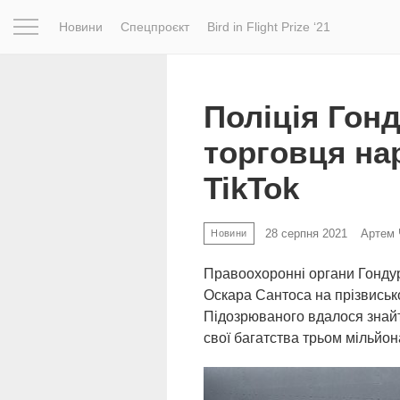
Новини
Спецпроєкт
Bird in Flight Prize ‘21
Натхнення
Фотопроєкт
Новини
Світ
Архітектур
Поліція Гон
торговця на
TikTok
28 серпня 2021
Артем 
Новини
Правоохоронні органи Гонду
Оскара Сантоса на прізвисько
Підозрюваного вдалося знайт
свої багатства трьом мільйон