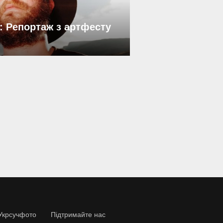
: Репортаж з артфесту
Укрсучфото
Підтримайте нас