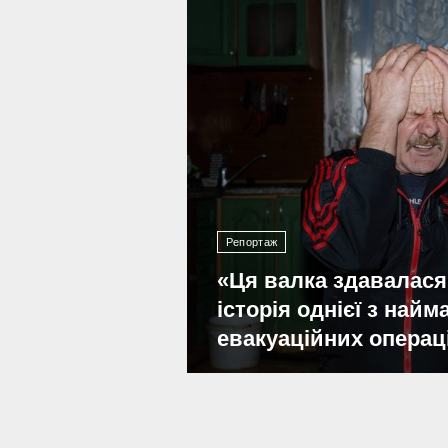
Репортаж
«Ця валка здавалася
історія однієї з най
евакуаційних операц