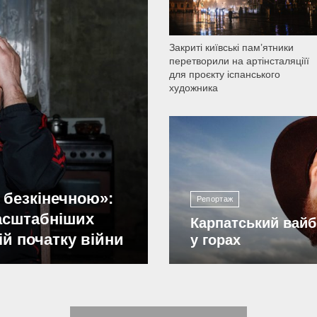
Закриті київські пам’ятники
перетворили на артінсталяціїї
для проєкту іспанського
художника
2 203
 безкінечною»:
Репортаж
масштабніших
Карпатський вайб
ій початку війни
у горах