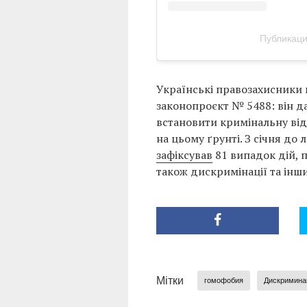
Публикация
Українські правозахисники 
законопроєкт № 5488: він д
встановити кримінальну відп
на цьому ґрунті. З січня до
зафіксував
81 випадок дій, 
також дискримінації та інш
Мітки
гомофобия
Дискримина