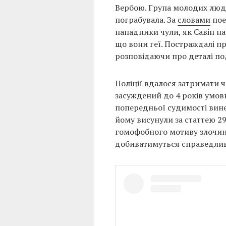
Вербою. Група молодих люде
пограбувала. За
словами
пое
нападники чули, як Савін на
що вони геї. Постраждалі пр
розповідаючи про деталі под
Поліції вдалося затримати ч
засуждений до 4 років умов
попередньої судимості вине
йому висунули за статтею 29
гомофобного мотиву злочину
добиватимуться справедлив