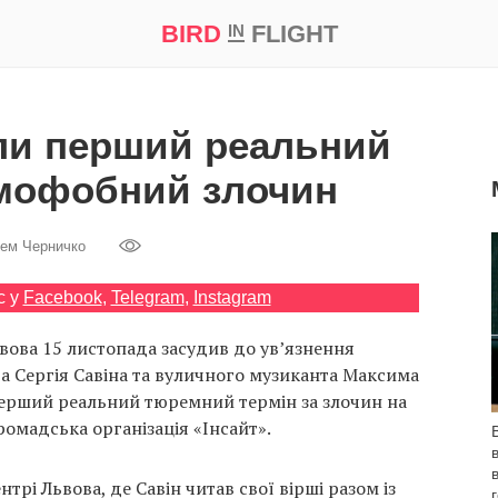
BIRD
FLIGHT
IN
а
Професія
Bird in Flight Prize ‘21
али перший реальний
омофобний злочин
ем Черничко
с у
Facebook
,
Telegram
,
Instagram
ова 15 листопада засудив до ув’язнення
та Сергія Савіна та вуличного музиканта Максима
 перший реальний тюремний термін за злочин на
омадська організація «Інсайт».
нтрі Львова, де Савін читав свої вірші разом із