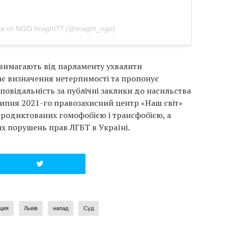
 от NGO Insight?️‍? (@insight_ngo)
вимагають від парламенту ухвалити
ає визначення нетерпимості та пропонує
овідальність за публічні заклики до насильства
 липня 2021-го правозахисний центр «Наш світ»
продиктованих гомофобією і трансфобією, а
их порушень прав ЛГБТ в Україні.
ция
Львів
напад
Суд