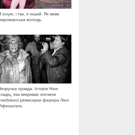
Я існую, і так, я інший: Як живе
марокканська молодь
16 590
Незручна правда: Історія Ніни
Гладіц, яка викриває злочини
улюбленої режисерки фюрера Лені
Ріфеншталь