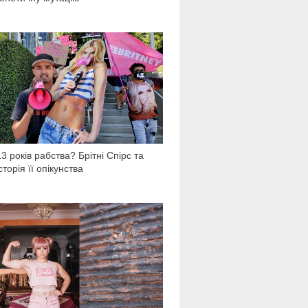
37 136
13 років рабства? Брітні Спірс та
історія її опікунства
55 327