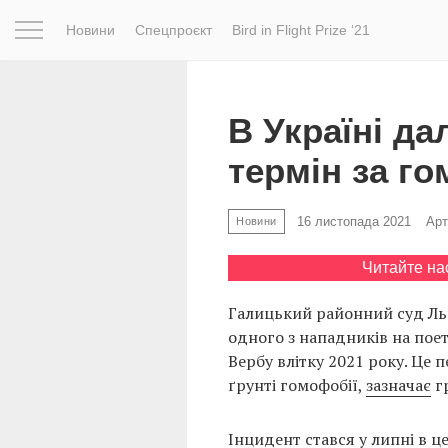
Новини
Спецпроєкт
Bird in Flight Prize ‘21
Натхнення
Фотопроєкт
Новини
Світ
Архітектур
В Україні д
термін за г
16 листопада 2021
Арт
Новини
Читайте на
Галицький районний суд Льв
одного з нападників на пое
Вербу влітку 2021 року. Це
ґрунті гомофобії,
зазначає
гр
Інцидент стався у липні в це