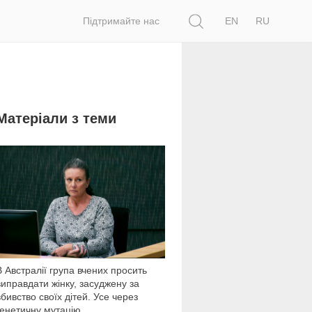
Пошук
Підтримайте нас
EN
RU
Матеріали з теми
15 939
В Австралії група вчених просить
виправдати жінку, засуджену за
вбивство своїх дітей. Усе через
генетичну мутацію