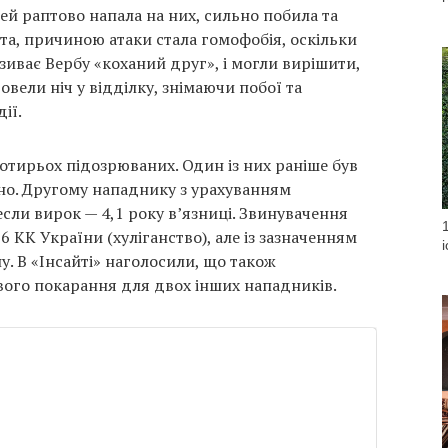
й раптово напала на них, сильно побила та
та, причиною атаки стала гомофобія, оскільки
зиває Вербу «коханий друг», і могли вирішити,
овели ніч у відділку, знімаючи побої та
ії.
отирьох підозрюваних. Один із них раніше був
но. Другому нападнику з урахуванням
сли вирок — 4,1 року в’язниці. Звинувачення
6 КК України (хуліганство), але із зазначенням
. В «Інсайті» наголосили, що також
ого покарання для двох інших нападників.