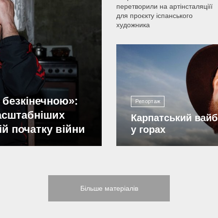
перетворили на артінсталяціїї
для проєкту іспанського
художника
2 200
 безкінечною»:
Репортаж
масштабніших
Карпатський вайб
ій початку війни
у горах
Більше матеріалів