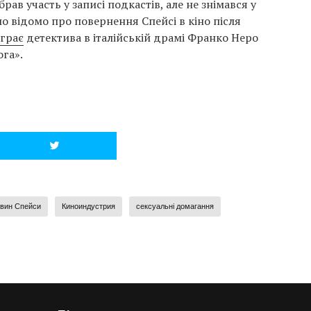
брав участь у записі подкастів, але не знімався у
ло відомо про повернення Спейсі в кіно після
іграє
детектива в італійській драмі Франко Неро
га».
вин Спейси
Киноиндустрия
сексуальні домагання