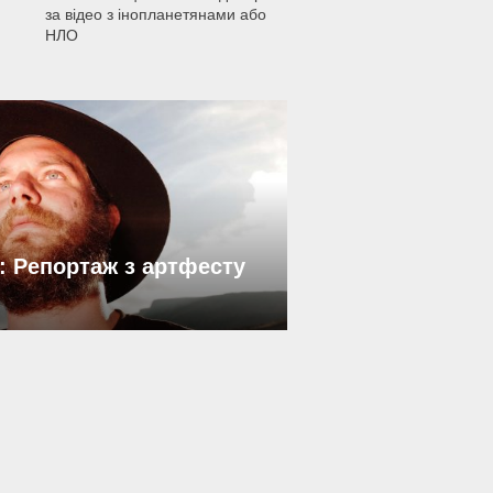
за відео з інопланетянами або
НЛО
: Репортаж з артфесту