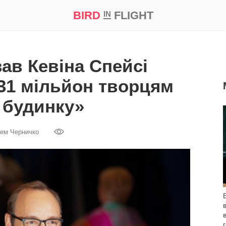
BIRD
FLIGHT
IN
а
Професія
Bird in Flight Prize ‘21
ав Кевіна Спейсі
31 мільйон творцям
 будинку»
ем Черничко