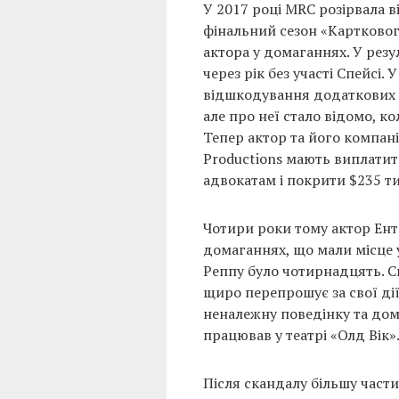
У 2017 році MRC розірвала в
фінальний сезон «Картковог
актора у домаганнях. У резу
через рік без участі Спейсі
відшкодування додаткових в
але про неї стало відомо, к
Тепер актор та його компанії 
Productions мають виплатит
адвокатам і покрити $235 т
Чотири роки тому актор Ент
домаганнях, що мали місце у
Реппу було чотирнадцять. Сп
щиро перепрошує за свої дії
неналежну поведінку та дома
працював у театрі «Олд Вік»
Після скандалу більшу части