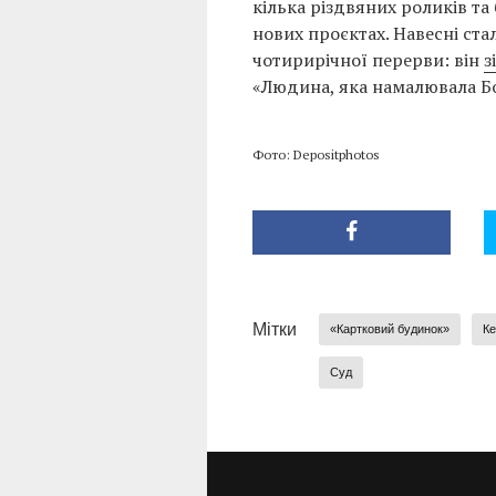
кілька різдвяних роликів та 
нових проєктах. Навесні ста
чотирирічної перерви: він
з
«Людина, яка намалювала Бо
Фото: Depositphotos
Мітки
«Картковий будинок»
Ке
Суд