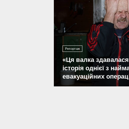
Репортаж
«Ця валка здавалася
історія однієї з най
евакуаційних операц