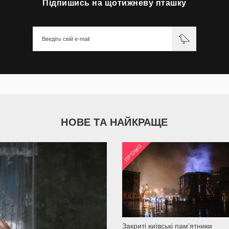
Підпишись на щотижневу пташку
НОВЕ ТА НАЙКРАЩЕ
ПРОМО
2 035
Закриті київські пам’ятники