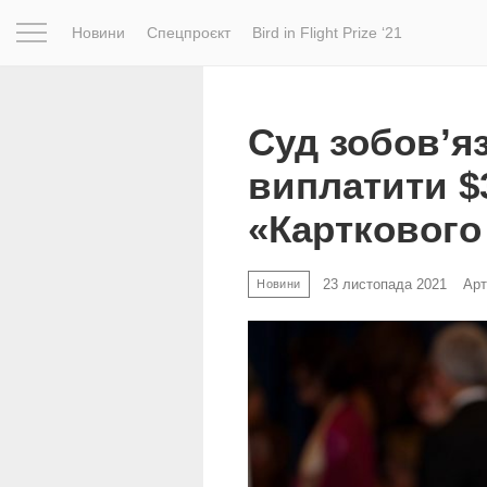
Новини
Спецпроєкт
Bird in Flight Prize ‘21
Натхнення
Фотопроєкт
Новини
Світ
Архітектур
Суд зобов’яз
виплатити $
«Карткового
23 листопада 2021
Арт
Новини