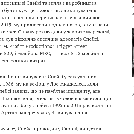
ідносини зі Спейсі та зняла з виробництва
о будинку». Це сталося після звинувачень
льтаті сценарій переписали, і серіал вийшов
. У 2019-му продюсери подали позов, вимагаючи
итрат. Справу розглядали у закритому режимі,
оли суд відхилив апеляцію адвокатів Спейсі.
M. Profitt Productions і Trigger Street
и $29,5 мільйона MRC, а також $1,2 мільйона
исяч судових витрат.
оні Репп
звинуватив
Спейсі у сексуальних
 1986-му на вечірці у Лос-Анджелесі, коли
ейсі заявив, що не пам’ятає інциденту, але
. Пізніше понад двадцять чоловіків заявили про
гання з боку Спейсі з 1995 по 2013 рік, коли він
. Артист заперечував усі звинувачення.
ну часу Спейсі проводив у Європі, випустив