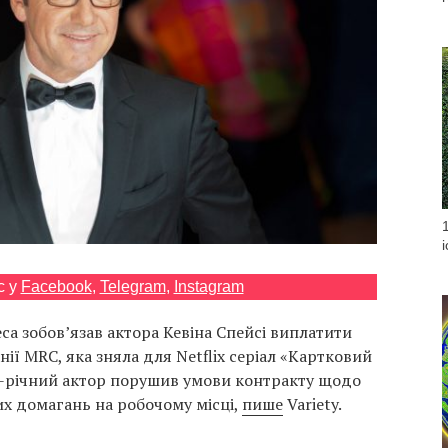
с у
Facebook
,
Telegram
,
Instagram
а зобов’язав актора Кевіна Спейсі виплатити
ії MRC, яка зняла для Netflix серіал «Картковий
2-річний актор порушив умови контракту щодо
х домагань на робочому місці,
пише
Variety.