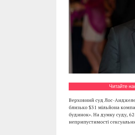
Читайте на
Верховний суд Лос-Анджелес
близько $31 мільйона компан
будинок». На думку суду, 6
неприпустимості сексуальни