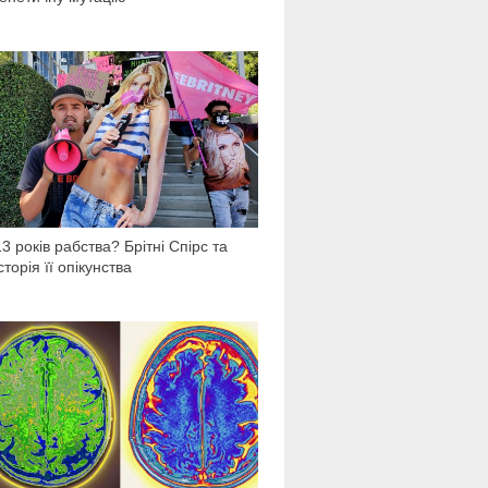
37 128
13 років рабства? Брітні Спірс та
історія її опікунства
7 651