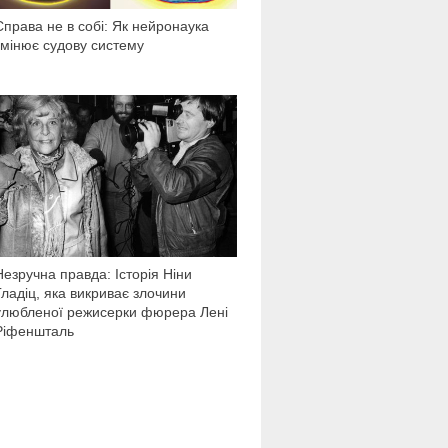
Справа не в собі: Як нейронаука
змінює судову систему
16 590
Незручна правда: Історія Ніни
Гладіц, яка викриває злочини
улюбленої режисерки фюрера Лені
Ріфеншталь