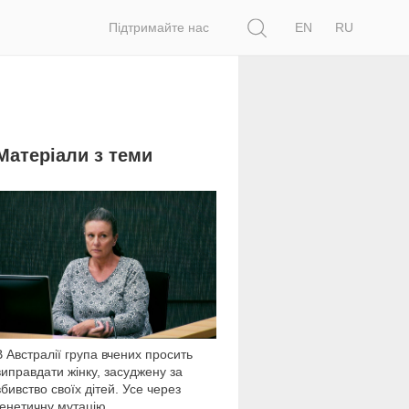
Пошук
Підтримайте нас
EN
RU
Матеріали з теми
15 936
В Австралії група вчених просить
виправдати жінку, засуджену за
вбивство своїх дітей. Усе через
генетичну мутацію