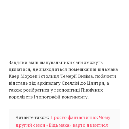
Завдяки мапі шанувальники саги зможуть
дізнатися, де знаходиться помешкання відьмака
Каер Морхен і столиця Темерії Визіма, побачити
відстань від архіпелагу Скеллізі до Цинтри, а
також розібратися у геополітиці Північних
королівств і топографії континенту.
Читайте також:
Просто фантастично: Чому
другий сезон «Відьмака» варто дивитися