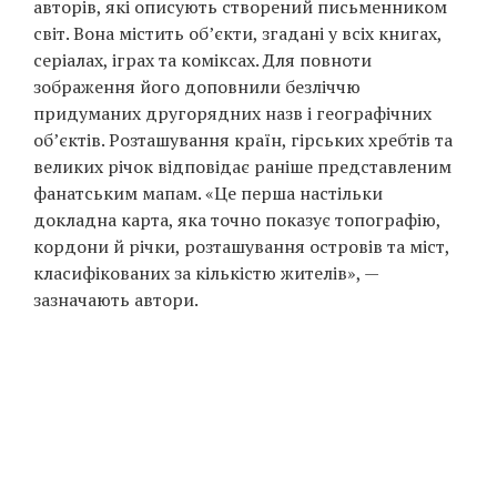
авторів, які описують створений письменником
Prize
світ. Вона містить об’єкти, згадані у всіх книгах,
‘21
серіалах, іграх та коміксах. Для повноти
зображення його доповнили безліччю
придуманих другорядних назв і географічних
об’єктів. Розташування країн, гірських хребтів та
великих річок відповідає раніше представленим
фанатським мапам. «Це перша настільки
RU
EN
докладна карта, яка точно показує топографію,
кордони й річки, розташування островів та міст,
класифікованих за кількістю жителів», —
зазначають автори.