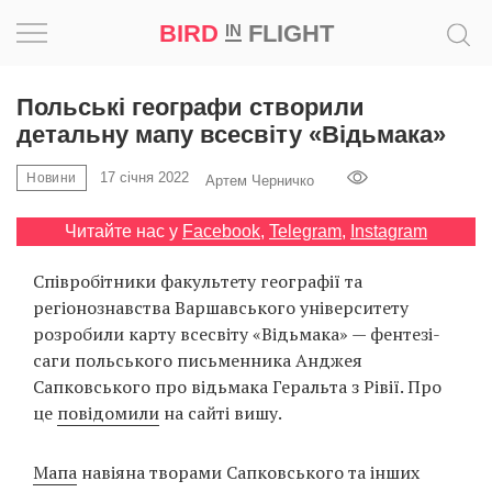
BIRD
FLIGHT
IN
Натхнення
Польські географи створили
детальну мапу всесвіту «Відьмака»
Фотопроєкт
17 січня 2022
Новини
Артем Черничко
Новини
Читайте нас у
Facebook
,
Telegram
,
Instagram
Світ
Співробітники факультету географії та
регіонознавства Варшавського університету
Архітектура
розробили карту всесвіту «Відьмака» — фентезі-
саги польського письменника Анджея
Професія
Сапковського про відьмака Геральта з Рівії. Про
це
повідомили
на сайті вишу.
Bird
in
Мапа
навіяна творами Сапковського та інших
Flight