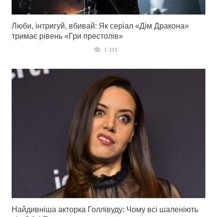
Люби, інтригуй, вбивай: Як серіал «Дім Дракона»
тримає рівень «Гри престолів»
1 333
Найдивніша акторка Голлівуду: Чому всі шаленіють