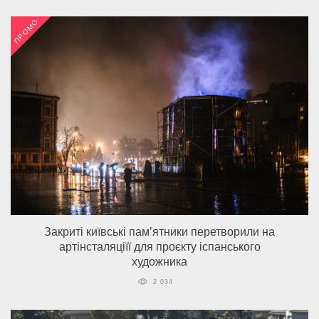
ПРОМО
Закриті київські пам’ятники перетворили на
артінсталяціїї для проєкту іспанського
художника
2 034