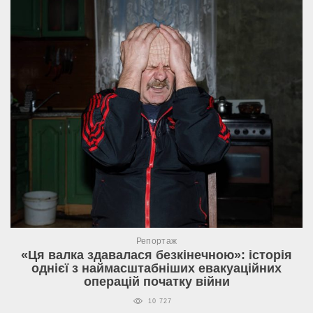
Репортаж
«Ця валка здавалася безкінечною»: історія
однієї з наймасштабніших евакуаційних
операцій початку війни
10 727