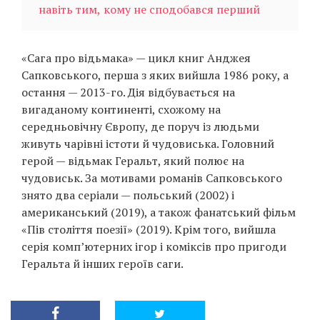
навіть тим, кому не сподобався перший
«Сага про відьмака» — цикл книг Анджея
Сапковського, перша з яких вийшла 1986 року, а
остання — 2013-го. Дія відбувається на
вигаданому континенті, схожому на
середньовічну Європу, де поруч із людьми
живуть чарівні істоти й чудовиська. Головний
герой — відьмак Геральт, який полює на
чудовиськ. За мотивами романів Сапковського
знято два серіали — польський (2002) і
американський (2019), а також фанатський фільм
«Пів століття поезії» (2019). Крім того, вийшла
серія комп’ютерних ігор і коміксів про пригоди
Геральта й інших героїв саги.