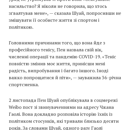
насильство? Я ніколи не говорила, що хтось
зґвалтував мене», — сказала Шуай, попросивши не
змішувати її особисте життя зі спортом і
політикою.
Головними причинами того, що вона йде з
професійного тенісу, Пен назвала свій вік,
численні операції та пандемію COVID-19. «Теніс
повністю змінив моє життя, принісши мені
радість, випробування і багато іншого. Іноді
важко попрощатися й піти», — зауважила 36-річна
спортсменка.
2 листопада Пен Шуай опублікувала в соцмережі
Weibo пост зі звинуваченнями на адресу Чжана
Гаолі. Вона докладно розповіла історію їхніх із
політиком стосунків, які тривали близько десяти
років. За словами Шуай, одного разу Гаолі