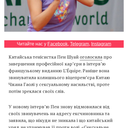
Prize
‘21
Читайте нас у
Facebook
,
Telegram
,
Instagram
RU
EN
Китайська тенісистка Пен Шуай
оголосила
про
завершення професійної кар’єри в інтерв’ю
французькому виданню L’Équipe. Раніше вона
звинуватила колишнього віцепрем’єра Китаю
Чжана Гаолі у сексуальному насильстві, проте
потім зреклася своїх слів.
У новому інтерв’ю Пен знову відмовилася від
своїх звинувачень на адресу ексчиновника та
заявила, що нікуди не зникала і що китайський
уряд не утримував її проти волі. «Сексуальне