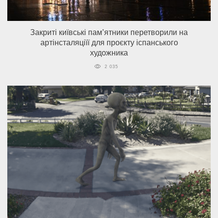
Закриті київські пам’ятники перетворили на
артінсталяціїї для проєкту іспанського
художника
2 035