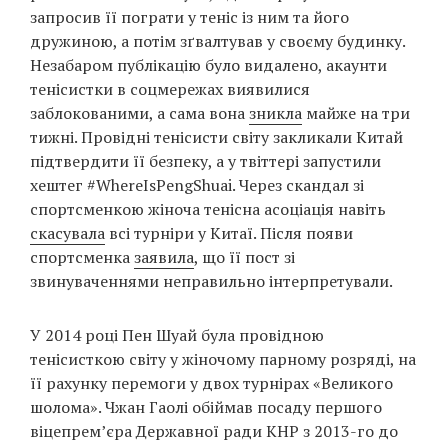
запросив її пограти у теніс із ним та його
дружиною, а потім зґвалтував у своєму будинку.
Незабаром публікацію було видалено, акаунти
тенісистки в соцмережах виявилися
заблокованими, а сама вона
зникла
майже на три
тижні. Провідні тенісисти світу закликали Китай
підтвердити її безпеку, а у твіттері запустили
хештег #WhereIsPengShuai. Через скандал зі
спортсменкою жіноча тенісна асоціація навіть
скасувала
всі турніри у Китаї. Після появи
спортсменка
заявила
, що її пост зі
звинуваченнями неправильно інтерпретували.
У 2014 році Пен Шуай була провідною
тенісисткою світу у жіночому парному розряді, на
її рахунку перемоги у двох турнірах «Великого
шолома». Чжан Гаолі обіймав посаду першого
віцепрем’єра Державної ради КНР з 2013-го до