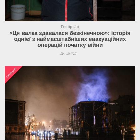
Репортаж
«Ця валка здавалася безкінечною»: історія
однієї з наймасштабніших евакуаційних
операцій початку війни
10 727
ПРОМО