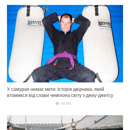
У самурая немає мети: Історія двірника, який
втомився від слави чемпіона світу з джиу-джитсу
52 031