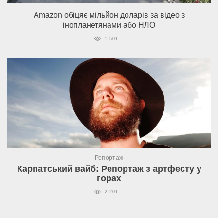
Amazon обіцяє мільйон доларів за відео з
інопланетянами або НЛО
1 501
Репортаж
Карпатський вайб: Репортаж з артфесту у
горах
2 201