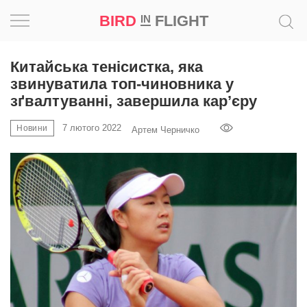
BIRD
FLIGHT
IN
Натхнення
Китайська тенісистка, яка
звинуватила топ-чиновника у
Фотопроєкт
зґвалтуванні, завершила кар’єру
7 лютого 2022
Новини
Новини
Артем Черничко
Світ
Архітектура
Професія
Bird
in
Flight