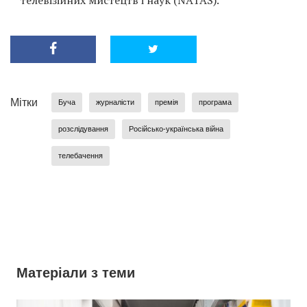
телевізійних мистецтв і наук (NATAS).
Мітки
Буча
журналісти
премія
програма
розслідування
Російсько-українська війна
телебачення
Матеріали з теми