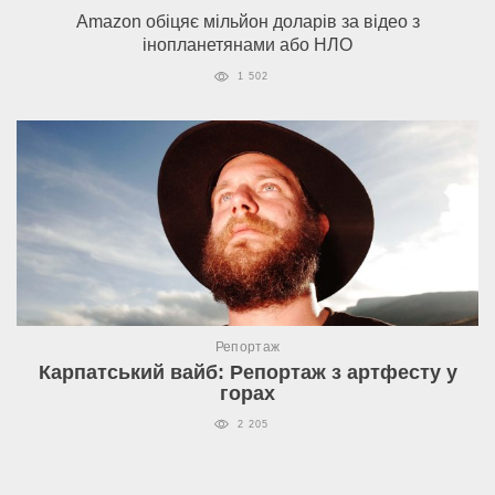
Amazon обіцяє мільйон доларів за відео з
інопланетянами або НЛО
1 502
Репортаж
Карпатський вайб: Репортаж з артфесту у
горах
2 205