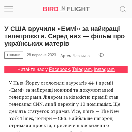
BIRD
FLIGHT
IN
Натхнення
У США вручили «Еммі» за найкращі
телепроєкти. Серед них — фільм про
Фотопроєкт
українських матерів
28 вересня 2023
Новини
Новини
Артем Черничко
Читайте нас у
Facebook
,
Telegram
,
Instagram
Світ
У Нью-Йорку
оголосили
лауреатів 44-ї премії
Архітектура
«Еммі» за найкращі новинні та документальні
телепрограми. Лідером за кількістю премій став
Професія
телеканал CNN, який переміг у 10 номінаціях. Ще
дев’ять статуеток отримав Vice, п’ять — The New
Bird
York Times, чотири — CBS. Найбільше нагород
in
отримали проєкти, присвячені висвітленню
Flight