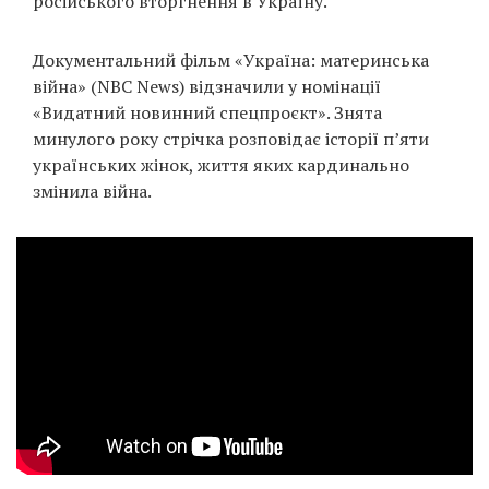
російського вторгнення в Україну.
Prize
‘21
Документальний фільм «Україна: материнська
війна» (NBC News) відзначили у номінації
«Видатний новинний спецпроєкт». Знята
минулого року стрічка розповідає історії п’яти
українських жінок, життя яких кардинально
змінила війна.
RU
EN