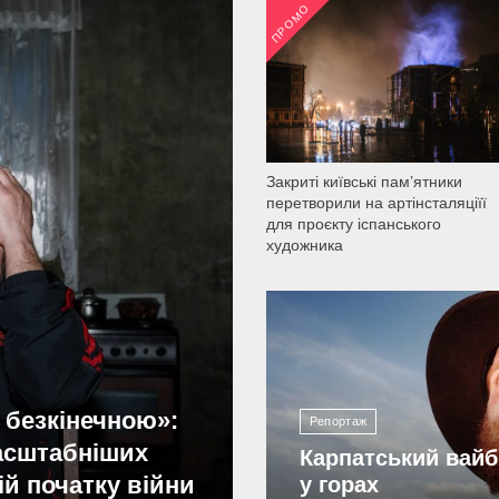
ПРОМО
2 035
Закриті київські пам’ятники
перетворили на артінсталяціїї
для проєкту іспанського
художника
2 201
 безкінечною»:
Репортаж
масштабніших
Карпатський вайб
ій початку війни
у горах