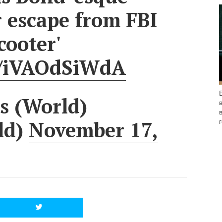
 escape from FBI
cooter'
co/iVAOdSiWdA
 (World)
ld)
November 17,