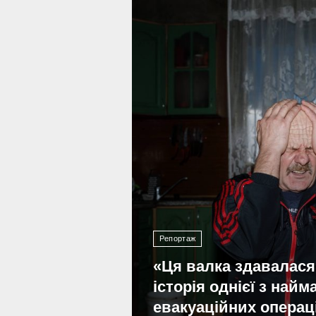
10 727
Репортаж
«Ця валка здавалася
історія однієї з най
евакуаційних операц