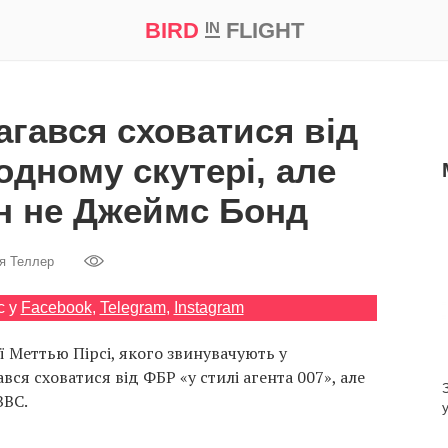
BIRD
FLIGHT
IN
а
Професія
Bird in Flight Prize ‘21
агався сховатися від
одному скутері, але
ін не Джеймс Бонд
я Теллер
с у
Facebook
,
Telegram
,
Instagram
ї Меттью Пірсі, якого звинувачують у
вся сховатися від ФБР «у стилі агента 007», але
BC.