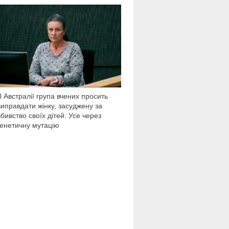
15 938
В Австралії група вчених просить
виправдати жінку, засуджену за
вбивство своїх дітей. Усе через
генетичну мутацію