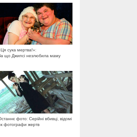
537 753
«Ця сука мертва!»:
За що Джипсі незлюбила маму
261 202
Останнє фото: Серійні вбивці, відомі
як фотографи жертв