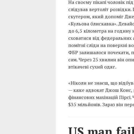
На своєму пікапі чоловік під
слідував вертоліт розвідки.
скутером, який допоміг Дже
«Кульова блискавка». Девай
до 6,5 кілометра на годину 
сховатися від федеральних а
помітні сліди на поверхні в
ФБР залишалося почекати, по
сам. Через 25 хвилин він опи
втікачеві сухий одяг.
«Ніколи не знаєш, що відбув
— каже адвокат Джош Конс, 
фінансових махінацій Пірсі.
$35 мільйонів. Зараз він пе
US man fai