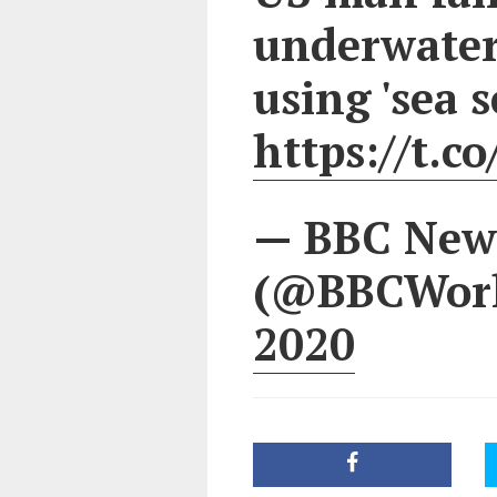
underwater
using 'sea s
https://t.
— BBC News
(@BBCWor
2020