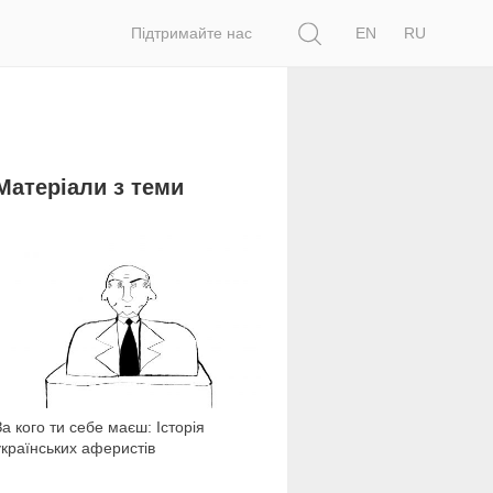
Пошук
Підтримайте нас
EN
RU
Матеріали з теми
5 653
За кого ти себе маєш: Історія
українських аферистів