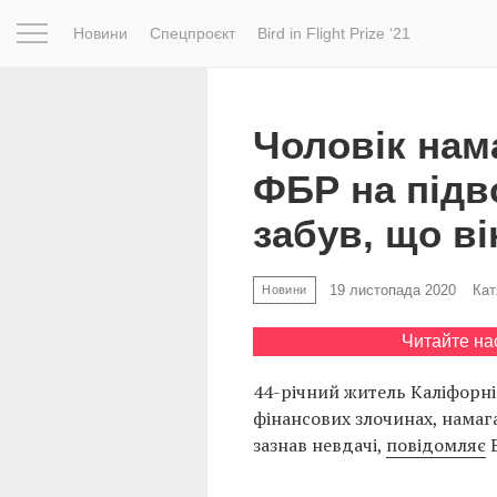
Новини
Спецпроєкт
Bird in Flight Prize ‘21
Натхнення
Фотопроєкт
Новини
Світ
Архітектур
Чоловік нам
ФБР на підв
забув, що в
19 листопада 2020
Кат
Новини
Читайте на
44-річний житель Каліфорні
фінансових злочинах, намага
зазнав невдачі,
повідомляє
B