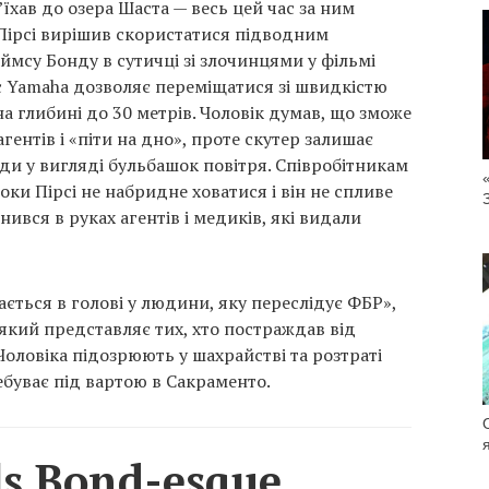
’їхав до озера Шаста — весь цей час за ним
 Пірсі вирішив скористатися підводним
ймсу Бонду в сутичці зі злочинцями у фільмі
с Yamaha дозволяє переміщатися зі швидкістю
на глибині до 30 метрів. Чоловік думав, що зможе
гентів і «піти на дно», проте скутер залишає
оди у вигляді бульбашок повітря. Співробітникам
ки Пірсі не набридне ховатися і він не спливе
нився в руках агентів і медиків, які видали
ається в голові у людини, яку переслідує ФБР»,
який представляє тих, хто постраждав від
 Чоловіка підозрюють у шахрайстві та розтраті
ребуває під вартою в Сакраменто.
ls Bond-esque