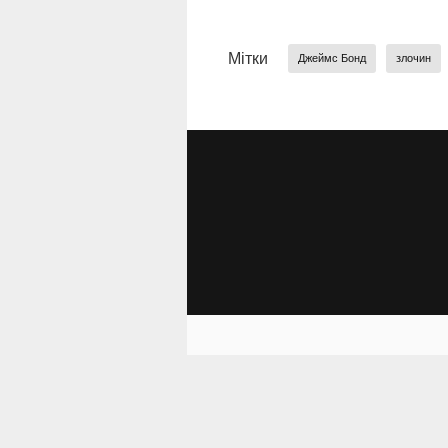
Мітки
Джеймс Бонд
злочин