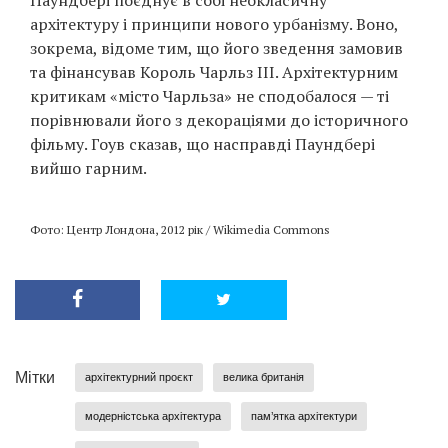
Паундбері поєднує в собі неокласичну
архітектуру і принципи нового урбанізму. Воно,
зокрема, відоме тим, що його зведення замовив
та фінансував Король Чарльз ІІІ. Архітектурним
критикам «місто Чарльза» не сподобалося — ті
порівнювали його з декораціями до історичного
фільму. Гоув сказав, що насправді Паундбері
вийшо гарним.
Фото: Центр Лондона, 2012 рік / Wikimedia Commons
Мітки
архітектурний проєкт
велика британія
модерністська архітектура
пам’ятка архітектури