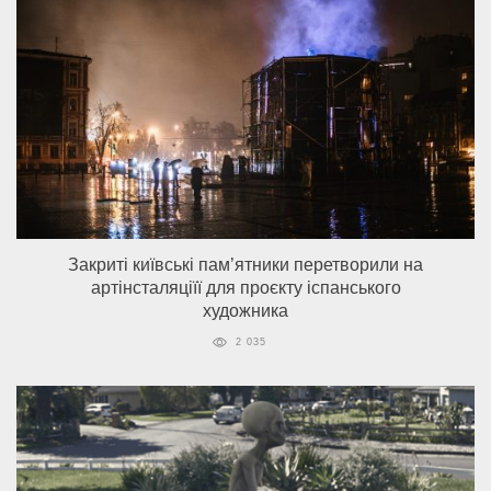
Закриті київські пам’ятники перетворили на
артінсталяціїї для проєкту іспанського
художника
2 035