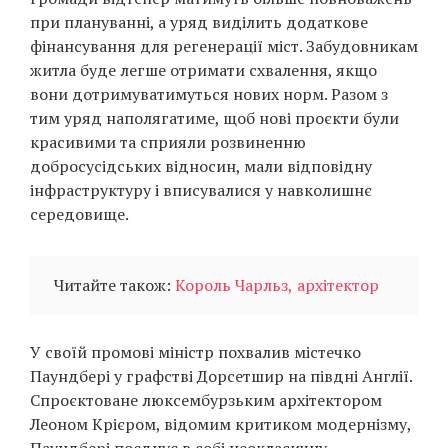
при плануванні, а уряд виділить додаткове
фінансування для регенерації міст. Забудовникам
житла буде легше отримати схвалення, якщо
вони дотримуватимуться нових норм. Разом з
тим уряд наполягатиме, щоб нові проєкти були
красивими та сприяли розвиненню
добросусідських відносин, мали відповідну
інфраструктуру і вписувалися у навколишнє
середовище.
Читайте також:
Король Чарльз, архітектор
У своїй промові міністр похвалив містечко
Паундбері у графстві Дорсетшир на півдні Англії.
Спроєктоване люксембурзьким архітектором
Леоном Крієром, відомим критиком модернізму,