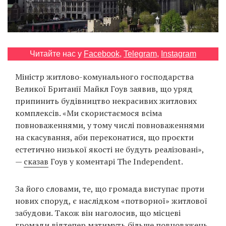
Prize
‘21
Читайте нас у
Facebook
,
Telegram
,
Instagram
Міністр житлово-комунального господарства
Великої Британії Майкл Гоув заявив, що уряд
RU
EN
припинить будівництво некрасивих житлових
комплексів. «Ми скористаємося всіма
повноваженнями, у тому числі повноваженнями
на скасування, аби переконатися, що проєкти
естетично низької якості не будуть реалізовані»,
—
сказав
Гоув у коментарі The Independent.
За його словами, те, що громада виступає проти
нових споруд, є наслідком «потворної» житлової
забудови. Також він наголосив, що місцеві
громади відтепер матимуть більше повноважень