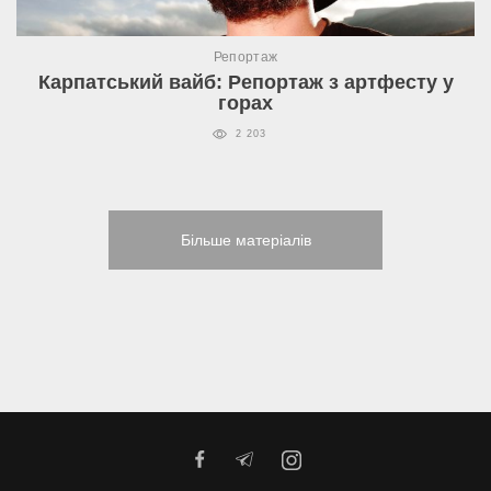
Репортаж
Карпатський вайб: Репортаж з артфесту у
горах
2 203
Більше матеріалів