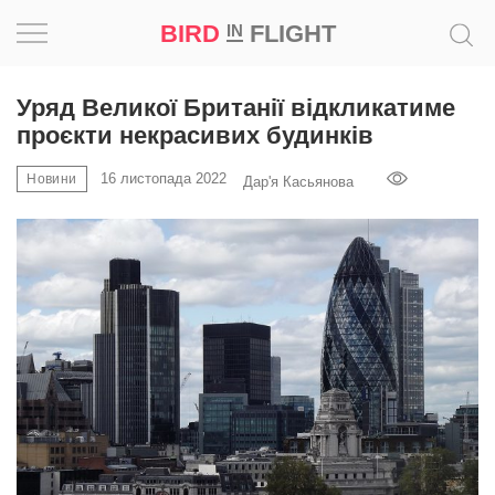
BIRD
FLIGHT
IN
Натхнення
Уряд Великої Британії відкликатиме
проєкти некрасивих будинків
Фотопроєкт
16 листопада 2022
Новини
Дар'я Касьянова
Новини
Світ
Архітектура
Професія
Bird
in
Flight