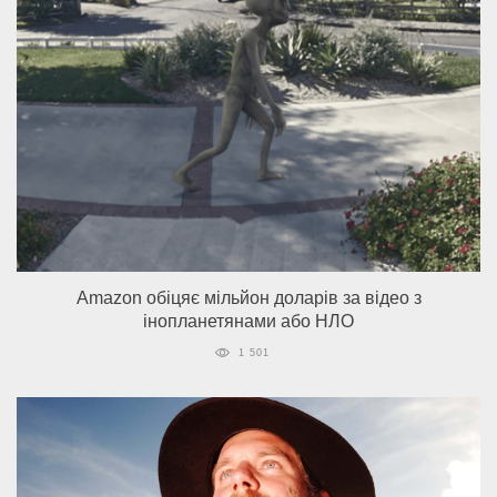
Amazon обіцяє мільйон доларів за відео з
інопланетянами або НЛО
1 501