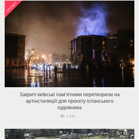
ПРОМО
Закриті київські пам’ятники перетворили на
артінсталяціїї для проєкту іспанського
художника
2 034