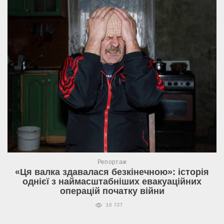
Репортаж
«Ця валка здавалася безкінечною»: історія
однієї з наймасштабніших евакуаційних
операцій початку війни
10 727