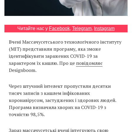
Prize
‘21
Читайте нас у
Facebook
,
Telegram
,
Instagram
Вчені Массачусетського технологічного інституту
(MIT) представили програму, яка зможе
RU
EN
ідентифікувати заражених COVID-19 за
характером їх кашлю. Про це
повідомляє
Designboom.
Через штучний інтелект пропустили десятки
тисяч записів з кашлем інфікованих
коронавірусом, застуджених і здорових людей.
Програма визначила хворих на COVID-19 з
точністю 98,5%.
Зараз массачусетські вчені інтегрують свою