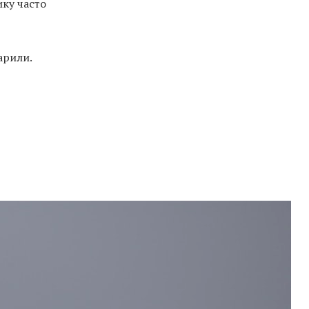
ику часто
арили.