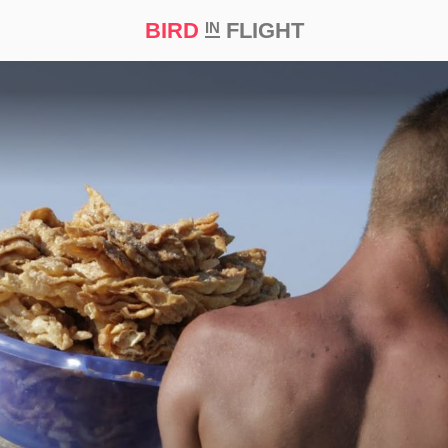
BIRD
FLIGHT
IN
а
Професія
Bird in Flight Prize ‘21