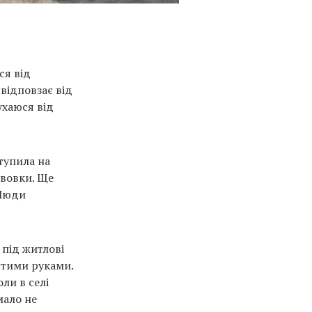
ся від
відповзає від
ухаюся від
ступила на
 вовки. Ще
 Люди
 під житлові
стими руками.
ли в селі
мало не