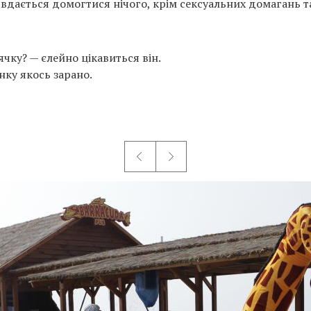
вдається домогтися нічого, крім сексуальних домагань т
чку? — єлейно цікавиться він.
нку якось зарано.