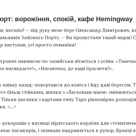
орт: ворожіння, спокій, кафе Hemingway
вас носило? — під руку мене бере Олександр Дмитрович, в
альників Залізного Порту. — Ви пропустили такий марш! 
 виступав, усі просто очманіли!
рович навмисне по-хазяйськи вітається з усіма: «Танечко
о виглядаєте!», «Наталочко, де ваші браслети?».
 плівку назад: повертаюся до колеса і йду далі берегом. 
 усе більш стійкими, шинки з «Ласковым маем» змінюють
 Тільки циганки з картами типу Таро рівномірно розподі
я. <...>
 декорацію у вигляді піратського корабля для «тематично
ачає пасажирів, і зазивала надривається в рупор. Вранці 