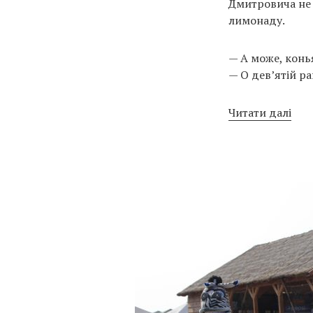
Дмитровича не 
лимонаду.
— А може, конья
— О дев’ятій ра
Читати далі