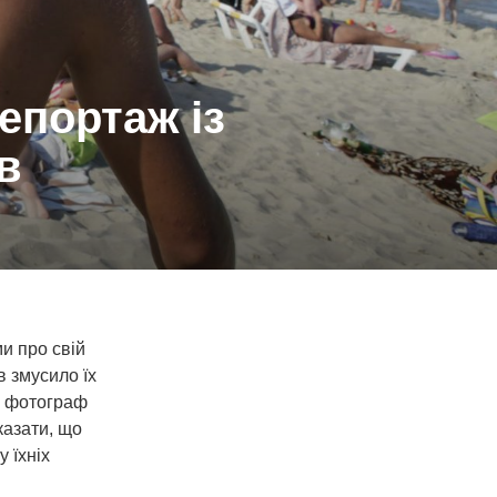
епортаж із
в
и про свій
в змусило їх
та фотограф
казати, що
 їхніх