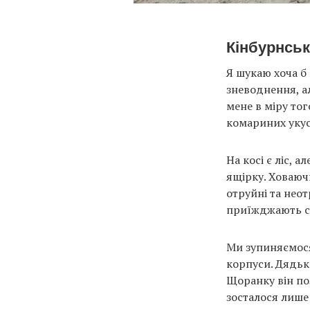
Кінбурнськ
Я шукаю хоча б 
зневоднення, а
мене в міру тог
комариних укус
На косі є ліс, а
ящірку. Ховаюч
отруйні та неот
приїжджають сю
Ми зупиняємося 
корпуси. Дядьк
Щоранку він по
зосталося лише 