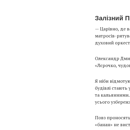
Залізний П
— Царівно, де 
матросів-рятув
духовий оркестр
Олександр Дмит
«Лєрочко, чудов
Я ніби відмотую
будівлі стають
та кальянними.
усього узбережж
Повз проносять
«банан» не вист