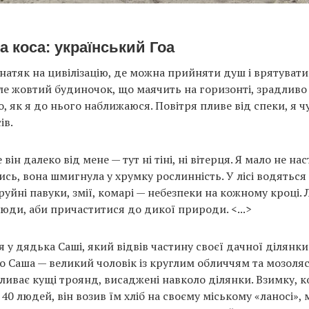
а коса: український Гоа
натяк на цивілізацію, де можна прийняти душ і врятувати
ле жовтий будиночок, що маячить на горизонті, зрадливо 
о, як я до нього наближаюся. Повітря пливе від спеки, я ч
ів.
ле він далеко від мене — тут ні тіні, ні вітерця. Я мало не на
ись, вона шмигнула у хрумку рослинність. У лісі водяться
руйні павуки, змії, комарі — небезпеки на кожному кроці.
ди, аби причаститися до дикої природи. <...>
у дядька Саші, який відвів частину своєї дачної ділянки
о Саша — великий чоловік із круглим обличчям та мозоля
ливає кущі троянд, висаджені навколо ділянки. Взимку, ко
40 людей, він возив їм хліб на своєму міському «ланосі», 