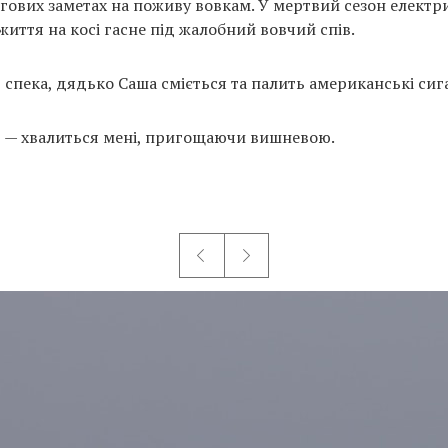
ігових заметах на поживу вовкам. У мертвий сезон електр
життя на косі гасне під жалобний вовчий спів.
, спека, дядько Саша сміється та палить американські сиг
 — хвалиться мені, пригощаючи вишневою.