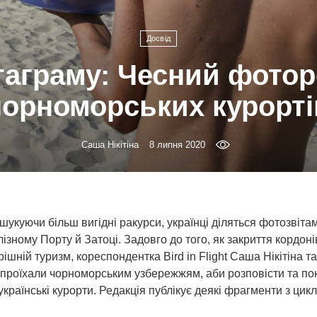
Досвід
стаграму: Чесний фотор
чорноморських курорті
Саша Нікітіна
8 липня 2020
укуючи більш вигідні ракурси, українці діляться фотозвітам
ізному Порту й Затоці. Задовго до того, як закриття кордоні
ішній туризм, кореспондентка Bird in Flight Саша Нікітіна 
проїхали чорноморським узбережжям, аби розповісти та по
країнські курорти. Редакція публікує деякі фрагменти з циклу