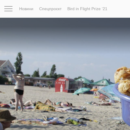
Новини
Спецпроєкт
Bird in Flight Prize ‘21
Натхнення
Фотопроєкт
Новини
Світ
Архітектур