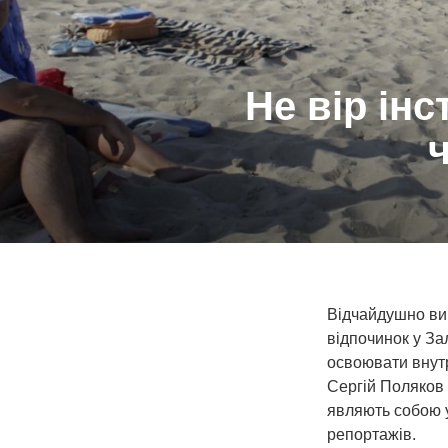
Не вір ін
Відчайдушно виш
відпочинок у Зал
освоювати внутр
Сергій Поляков 
являють собою у
репортажів.