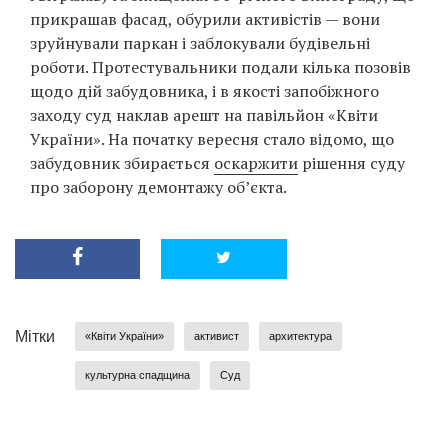
прикрашав фасад, обурили активістів — вони
зруйнували паркан і заблокували будівельні
роботи. Протестувальники подали кілька позовів
щодо дій забудовника, і в якості запобіжного
заходу суд наклав арешт на павільйон «Квіти
України». На початку вересня стало відомо, що
забудовник збирається
оскаржити
рішення суду
про заборону демонтажу об’єкта.
Мітки
«Квіти України»
активист
архитектура
культурна спадщина
Суд