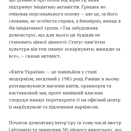
підтримує ініціативу активістів. Грицюк не
очікував персонального позову — але це, за його
словами, не особиста справа, а ймовірно, випад в
бік ініціативної групи. «Так забудовник
демонструє, що для нього ця будівля не
становить ніякої цінності. Статус пам’ятки
культури він теж планує оскаржувати, швидше за
все», — сказав активіст.
«Квіти України» — це павільйон у стилі
модернізм, зведений у 1985 році. Раніше в ньому
розташовувався магазин квітів, оранжерея та
виставковий зал, проте нинішній власник
споруди планує перетворити її на офісний центр
із надбудовою та підземним паркінгом.
Початок демонтажу інтер’єру (в тому числі люстр
і вітражів) та знищення 30-річного винограду, що