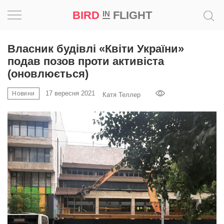
BIRD
FLIGHT
IN
Натхнення
Власник будівлі «Квіти України»
подав позов проти активіста
Фотопроєкт
(оновлюється)
17 вересня 2021
Новини
Новини
Катя Теллер
Світ
Архітектура
Професія
Bird
in
Flight