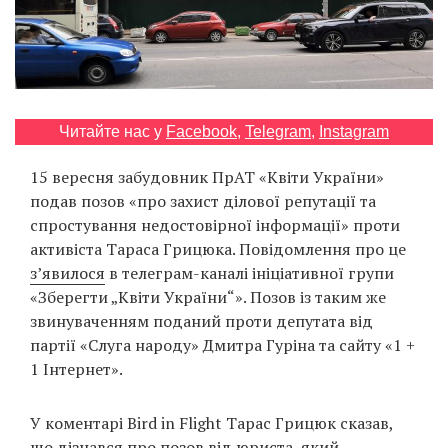
Prize
‘21
Читайте нас у
Facebook
,
Telegram
,
Instagram
15 вересня забудовник ПрАТ «Квіти України»
RU
EN
подав позов «про захист ділової репутації та
спростування недостовірної інформації» проти
активіста Тараса Грицюка. Повідомлення про це
з’явилося
в телеграм-каналі ініціативної групи
«Зберегти „Квіти України“». Позов із таким же
звинуваченням поданий проти депутата від
партії «Слуга народу» Дмитра Гуріна та сайту «1 +
1 Інтернет».
У коментарі Bird in Flight Тарас Грицюк сказав,
що дізнався про позов від юриста, який