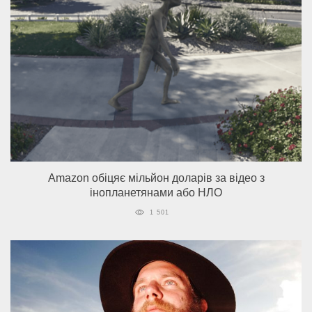
Amazon обіцяє мільйон доларів за відео з
інопланетянами або НЛО
1 501