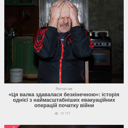
Репортаж
«Ця валка здавалася безкінечною»: історія
однієї з наймасштабніших евакуаційних
операцій початку війни
10 727