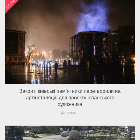
ПРОМО
Закриті київські пам’ятники перетворили на
артінсталяціїї для проєкту іспанського
художника
2 035