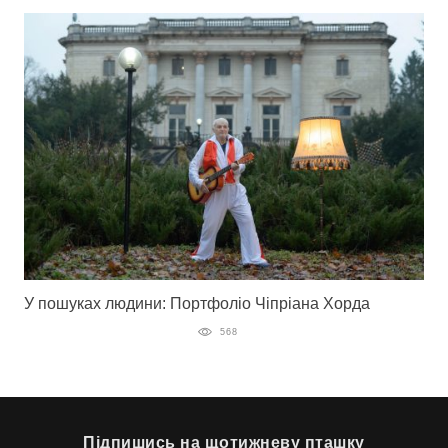
У пошуках людини: Портфоліо Чіпріана Хорда
568
Підпишись на щотижневу пташку