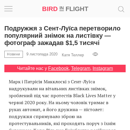
BIRD
FLIGHT
IN
Натхнення
Подружжя з Сент-Луїса перетворило
популярний знімок на листівку —
Фотопроєкт
фотограф зажадав $1,5 тисячі
9 листопада 2020
Новини
Новини
Катя Теллер
Читайте нас у
Facebook
,
Telegram
,
Instagram
Світ
Марк і Патрісія Макклоскі з Сент-Луїса
Архітектура
надрукували на вітальних листівках знімок,
зроблений під час протестів Black Lives Matter у
Професія
червні 2020 року. На ньому чоловік тримає в
руках автомат, а його дружина — пістолет:
Bird
подружжя спрямувало зброю на
in
протестувальників, які проходять поруч з їхнім
Flight