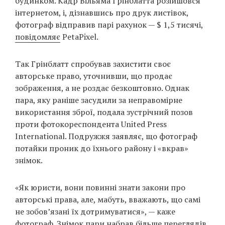
будинком. Кадр Вільяма Грінблатта розійшовся
Prize
інтернетом, і, дізнавшись про друк листівок,
‘21
фотограф відправив парі рахунок — $ 1,5 тисячі,
повідомляє
PetaPixel.
Так Грінблатт спробував захистити своє
авторське право, уточнивши, що продає
зображення, а не роздає безкоштовно. Однак
RU
EN
пара, яку раніше засудили за неправомірне
використання зброї, подала зустрічний позов
проти фотокореспондента United Press
International. Подружжя заявляє, що фотограф
потайки проник до їхнього району і «вкрав»
знімок.
«Як юристи, вони повинні знати закони про
авторські права, але, мабуть, вважають, що самі
не зобов’язані їх дотримуватися», — каже
фотограф. Знімок пари набрав більше переглядів,