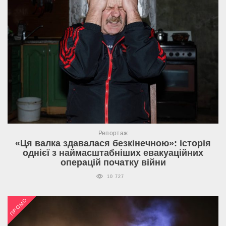
Репортаж
«Ця валка здавалася безкінечною»: історія
однієї з наймасштабніших евакуаційних
операцій початку війни
10 727
ПРОМО