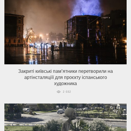
Закриті київські пам’ятники перетворили на
артінсталяціїї для проєкту іспанського
художника
2 032