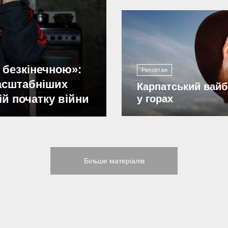
2 201
 безкінечною»:
Репортаж
масштабніших
Карпатський вайб
ій початку війни
у горах
Більше матеріалів