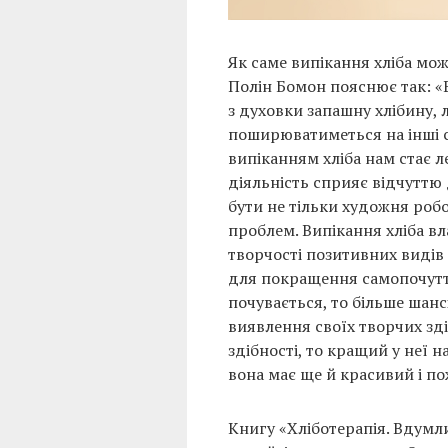
Як саме випікання хліба мож
Полін Бомон пояснює так: «
з духовки запашну хлібину, 
поширюватиметься на інші 
випіканням хліба нам стає л
діяльність сприяє відчуттю 
бути не тільки художня робо
проблем. Випікання хліба в
творчості позитивних видів
для покращення самопочутт
почувається, то більше шанс
виявлення своїх творчих зд
здібності, то кращий у неї н
вона має ще й красивий і п
Книгу «Хліботерапія. Вдумл