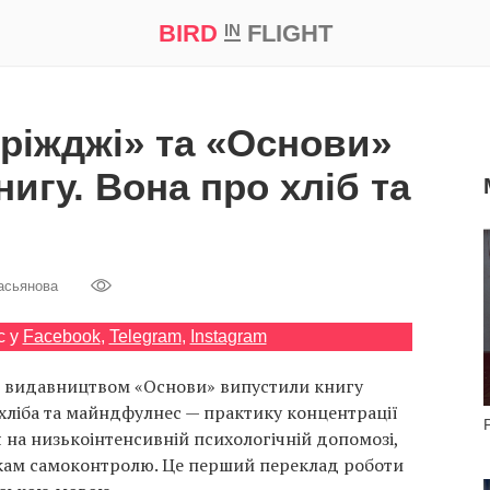
BIRD
FLIGHT
IN
а
Професія
Bird in Flight Prize ‘21
дріжджі» та «Основи»
игу. Вона про хліб та
асьянова
с у
Facebook
,
Telegram
,
Instagram
із видавництвом «Основи» випустили книгу
хліба та майндфулнес — практику концентрації
я на низькоінтенсивній психологічній допомозі,
чкам самоконтролю. Це перший переклад роботи