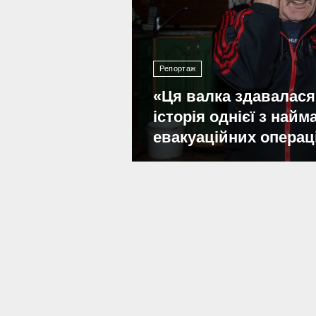
Репортаж
«Ця валка здавалася
історія однієї з най
евакуаційних операц