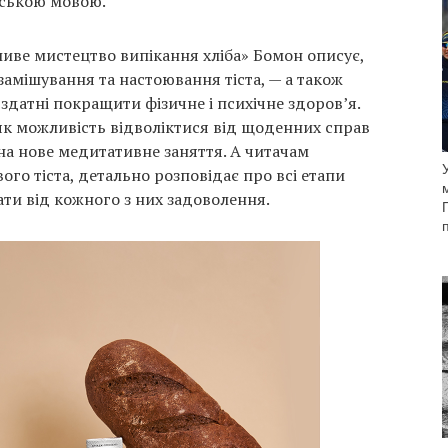
нською мовою.
ливе мистецтво випікання хліба» Бомон описує,
 замішування та настоювання тіста, — а також
здатні покращити фізичне і психічне здоров’я.
як можливість відволіктися від щоденних справ
на нове медитативне заняття. А читачам
го тіста, детально розповідає про всі етапи
ати від кожного з них задоволення.