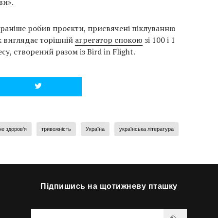
ви».
і раніше робив проєкти, присвячені піклуванню
к виглядає торішній
агрегатор спокою
зі 100 і 1
у, створений разом із Bird in Flight.
не здоров'я
тривожність
Україна
українська література
Підпишись на щотижневу пташку