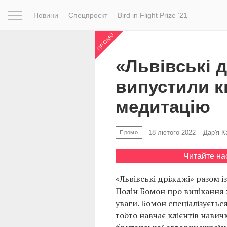
Новини
Спецпроєкт
Bird in Flight Prize ‘21
ПРОМО
Натхнення
Фотопроєкт
Новини
Світ
Архітектур
«Львівські 
випустили кн
медитацію
18 лютого 2022
Дар'я К
Промо
Читайте на
«Львівські дріжджі» разом 
Полін Бомон про випікання 
уваги. Бомон спеціалізуєтьс
тобто навчає клієнтів нави