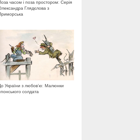
Поза часом і поза простором: Серія
Олександра Глядєлова з
Приморська
55 609
До України з любов’ю: Малюнки
японського солдата