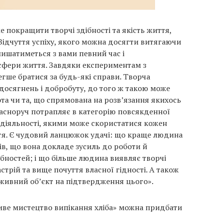
е покращити творчі здібності та якість життя,
Відчуття успіху, якого можна досягти витягаючи
лишатиметься з вами певний час і
сфери життя. Завдяки експериментам з
егше братися за будь-які справи. Творча
досягнень і добробуту, до того ж такою може
та чи та, що спрямована на розв’язання якихось
ласноруч потрапляє в категорію повсякденної
 діяльності, якими може скористатися кожен
я. Є чудовий ланцюжок удачі: що краще людина
ів, що вона докладе зусиль до роботи й
ібностей; і що більше людина виявляє творчі
астрій та вище почуття власної гідності. А також
оживний об’єкт на підтвердження цього».
иве мистецтво випікання хліба» можна придбати