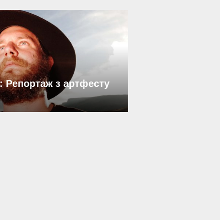
: Репортаж з артфесту