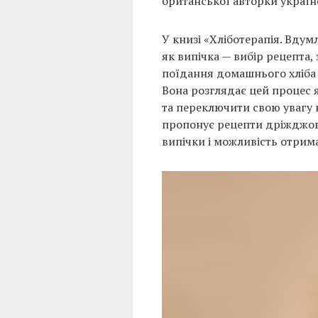
британської авторки украї
У книзі «Хліботерапія. Вдум
як випічка — вибір рецепта,
поїдання домашнього хліба 
Вона розглядає цей процес 
та переключити свою увагу 
пропонує рецепти дріжджово
випічки і можливість отрим