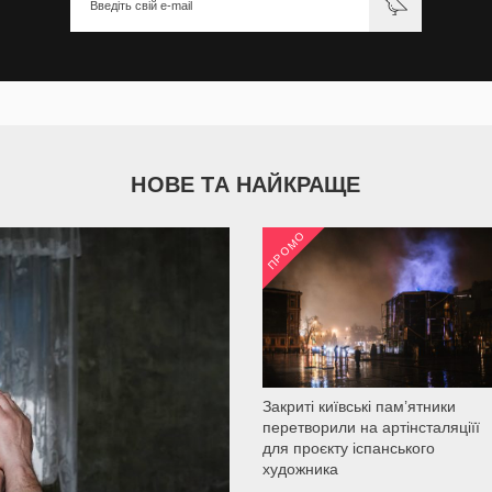
НОВЕ ТА НАЙКРАЩЕ
ПРОМО
2 035
Закриті київські пам’ятники
перетворили на артінсталяціїї
для проєкту іспанського
художника