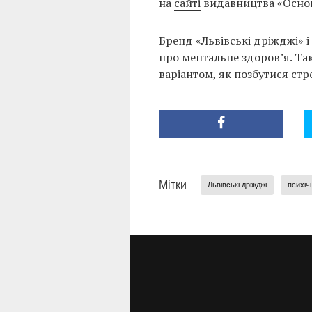
на
сайті
видавництва «Осно
Бренд «Львівські дріжджі» 
про ментальне здоров’я. Та
варіантом, як позбутися стрес
Мітки
Львівські дріжджі
психіч