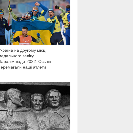
3 594
Україна на другому місці
медального заліку
Паралімпіади-2022. Ось як
перемагали наші атлети
3 939