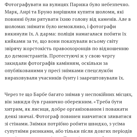
Фотографувати на вулицях Парижа було небезпечно.
Марк, Анрі та Бруно вирішили купити шоломи, які
повинні були рятувати їхню голову від каменів. Але в
шоломах знімати було неможливо, і фотографи
викинули їх. А дарма: поліція намагалася побити їх
кийками за те, що вони показували всьому світу
звірячу жорстокість правоохоронців по відношенню
до демонстрантів. Протестуючі ж у свою чергу
закидали фотографів камінням, оскільки за
опублікованими у пресі знімками спецслужби
вираховували учасників бунту і заарештовували їх.
Через те що Барбе багато знімав у неспокійних місцях,
він завжди був гранично обережним. «Треба бути
хитрим, як лисиця, добре організованим і поважати
деякі звичаї. Фотограф повинен навчитися зливатися
зі стінами. Знімки потрібно робити швидко, з усіма
супутніми ризиками, або тільки після довгих періодів