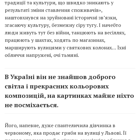
традиції та культури, що швидко зникають у
результаті зміни ставлення споживачів»,
наштовхнувся на зруйновані історичні зв’язки,
згасаючу культуру, безмежну сіру тугу. І начебто
люди живуть тут без війни, танцюють на весіллях,
працюють у шахтах, ходять по магазинах,
марширують вулицями у святкових колонах… Їхні
обличчя напружені, очі тьмяні.
В Україні він не знайшов доброго
світла і прекрасних кольорових
композицій, на картинках майже ніхто
не посміхається.
Його, напевне, дуже спантеличила дівчинка в
червоному, яка продає гриби на вулиці у Львові. Її