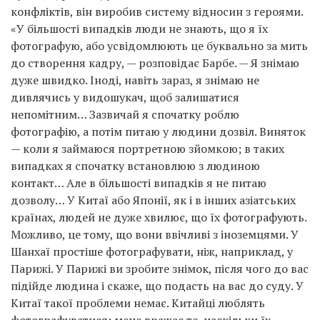
конфліктів, він виробив систему відносин з героями.
«У більшості випадків люди не знають, що я їх
фотографую, або усвідомлюють це буквально за мить
до створення кадру, — розповідає Барбе. — Я знімаю
дуже швидко. Іноді, навіть зараз, я знімаю не
дивлячись у видошукач, щоб залишатися
непомітним… Зазвичай я спочатку роблю
фотографію, а потім питаю у людини дозвіл. Виняток
— коли я займаюся портретною зйомкою; в таких
випадках я спочатку встановлюю з людиною
контакт… Але в більшості випадків я не питаю
дозволу… У Китаї або Японії, як і в інших азіатських
країнах, людей не дуже хвилює, що їх фотографують.
Можливо, це тому, що вони ввічливі з іноземцями. У
Шанхаї простіше фотографувати, ніж, наприклад, у
Парижі. У Парижі ви зробите знімок, після чого до вас
підійде людина і скаже, що подасть на вас до суду. У
Китаї такої проблеми немає. Китайці люблять
фотографуватися; мене вражає те, наскільки їх