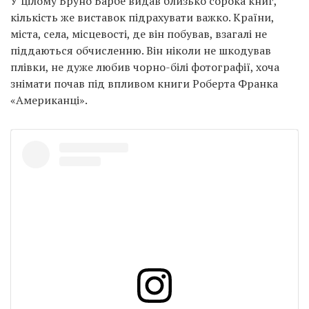
У цілому Бруно Барбе видав близько сорока книг,
кількість же виставок підрахувати важко. Країни,
міста, села, місцевості, де він побував, взагалі не
піддаються обчисленню. Він ніколи не шкодував
плівки, не дуже любив чорно-білі фотографії, хоча
знімати почав під впливом книги Роберта Франка
«Американці».