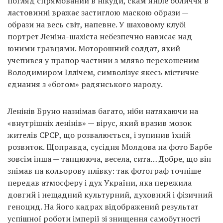
погляд спрямований в нікуди, скам’яніле обличчя в
ластовинні вражає застиглою маскою образи —
образи на весь світ, напевне. У шаховому клубі
портрет Леніна-шахіста небезпечно нависає над
юними гравцями. Моторошний солдат, який
учепився у прапор частини з мляво перекошеним
Володимиром Іллічем, символізує якесь містичне
єднання з «богом» радянського народу.
Ленінів Бруно назнімав багато, ніби натякаючи на
«внутрішніх ленінів» — вірус, який вразив мозок
жителів СРСР, що розвалюється, і зупинив їхній
розвиток. Щоправда, сусідня Молдова на фото Барбе
зовсім інша — танцююча, весела, сита… Добре, що він
знімав на кольорову плівку: так фотограф точніше
передав атмосферу і дух України, яка пережила
довгий і нещадний культурний, духовний і фізичний
геноцид. На його кадрах відображений результат
успішної роботи імперії зі знищення самобутності