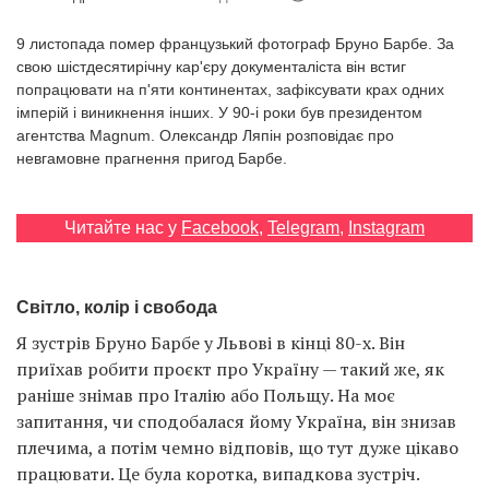
Prize
‘21
9 листопада помер французький фотограф Бруно Барбе. За
свою шістдесятирічну кар'єру документаліста він встиг
попрацювати на п'яти континентах, зафіксувати крах одних
імперій і виникнення інших. У 90-і роки був президентом
агентства Magnum. Олександр Ляпін розповідає про
невгамовне прагнення пригод Барбе.
RU
EN
Читайте нас у
Facebook
,
Telegram
,
Instagram
Світло, колір і свобода
Я зустрів Бруно Барбе у Львові в кінці 80-х. Він
приїхав робити проєкт про Україну — такий же, як
раніше знімав про Італію або Польщу. На моє
запитання, чи сподобалася йому Україна, він знизав
плечима, а потім чемно відповів, що тут дуже цікаво
працювати. Це була коротка, випадкова зустріч.