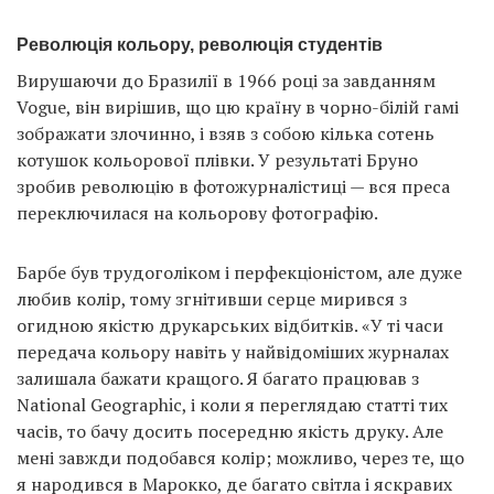
Революція кольору, революція студентів
Вирушаючи до Бразилії в 1966 році за завданням
Vogue, він вирішив, що цю країну в чорно-білій гамі
зображати злочинно, і взяв з собою кілька сотень
котушок кольорової плівки. У результаті Бруно
зробив революцію в фотожурналістиці — вся преса
переключилася на кольорову фотографію.
Барбе був трудоголіком і перфекціоністом, але дуже
любив колір, тому згнітивши серце мирився з
огидною якістю друкарських відбитків. «У ті часи
передача кольору навіть у найвідоміших журналах
залишала бажати кращого. Я багато працював з
National Geographic, і коли я переглядаю статті тих
часів, то бачу досить посередню якість друку. Але
мені завжди подобався колір; можливо, через те, що
я народився в Марокко, де багато світла і яскравих