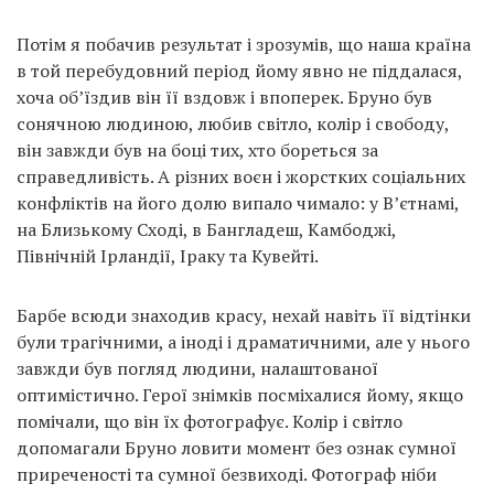
Потім я побачив результат і зрозумів, що наша країна
в той перебудовний період йому явно не піддалася,
хоча об’їздив він її вздовж і впоперек. Бруно був
сонячною людиною, любив світло, колір і свободу,
він завжди був на боці тих, хто бореться за
справедливість. А різних воєн і жорстких соціальних
конфліктів на його долю випало чимало: у В’єтнамі,
на Близькому Сході, в Бангладеш, Камбоджі,
Північній Ірландії, Іраку та Кувейті.
Барбе всюди знаходив красу, нехай навіть її відтінки
були трагічними, а іноді і драматичними, але у нього
завжди був погляд людини, налаштованої
оптимістично. Герої знімків посміхалися йому, якщо
помічали, що він їх фотографує. Колір і світло
допомагали Бруно ловити момент без ознак сумної
приреченості та сумної безвиході. Фотограф ніби