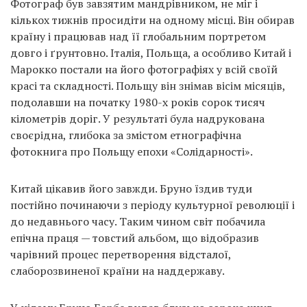
Фотограф був завзятим мандрівником, не міг і
кількох тижнів просидіти на одному місці. Він обирав
країну і працював над її глобальним портретом
довго і ґрунтовно. Італія, Польща, а особливо Китай і
Марокко постали на його фотографіях у всій своїй
красі та складності. Польщу він знімав вісім місяців,
подолавши на початку 1980-х років сорок тисяч
кілометрів доріг. У результаті була надрукована
своєрідна, глибока за змістом етнографічна
фотокнига про Польщу епохи «Солідарності».
Китай цікавив його завжди. Бруно їздив туди
постійно починаючи з періоду культурної революції і
до недавнього часу. Таким чином світ побачила
епічна праця — товстий альбом, що відобразив
чарівний процес перетворення відсталої,
слаборозвиненої країни на наддержаву.