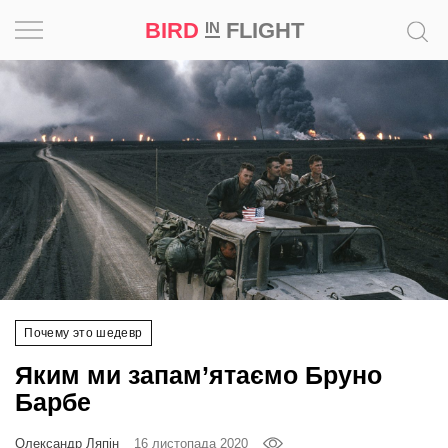
BIRD
FLIGHT
IN
Натхнення
Фотопроєкт
Новини
Світ
Архітектура
Почему это шедевр
Професія
Яким ми запам’ятаємо Бруно
Bird
Барбе
in
Flight
Олександр Ляпін
16 листопада 2020