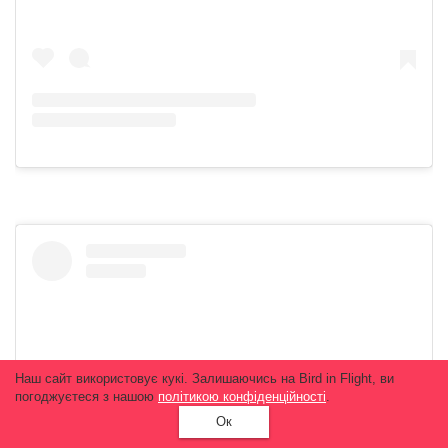
Наш сайт використовує кукі. Залишаючись на Bird in Flight, ви
погоджуєтеся з нашою
політикою конфіденційності
.
Ок