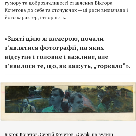
гумору та доброзичливості ставлення Віктора
Кочетова до себе та оточуючих — ці риси визначали і
його характер, і творчість.
«Зняті цією ж камерою, почали
з’являтися фотографії, на яких
відсутнє і головне і важливе, але
з’явилося те, що, як кажуть, „торкало“».
Віктор Кочетов, Сергій Кочетов, «Селфі на вулиці