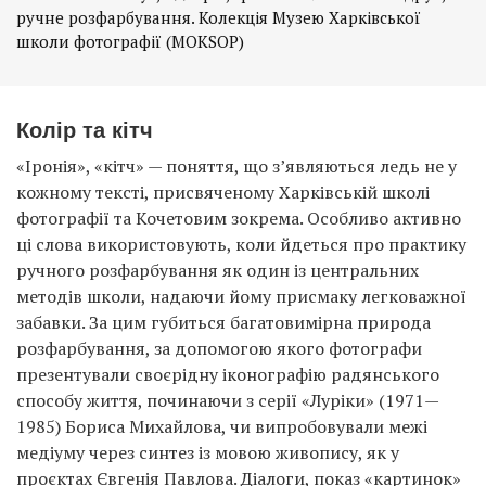
ручне розфарбування. Колекція Музею Харківської
школи фотографії (MOKSOP)
Колір та кітч
«Іронія», «кітч» — поняття, що з’являються ледь не у
кожному тексті, присвяченому Харківській школі
фотографії та Кочетовим зокрема. Особливо активно
ці слова використовують, коли йдеться про практику
ручного розфарбування як один із центральних
методів школи, надаючи йому присмаку легковажної
забавки. За цим губиться багатовимірна природа
розфарбування, за допомогою якого фотографи
презентували своєрідну іконографію радянського
способу життя, починаючи з серії «Луріки» (1971—
1985) Бориса Михайлова, чи випробовували межі
медіуму через синтез із мовою живопису, як у
проєктах Євгенія Павлова. Діалоги, показ «картинок»