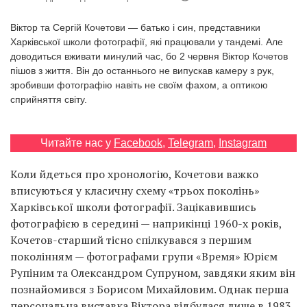
Prize
‘21
Віктор та Сергій Кочетови — батько і син, представники
Харківської школи фотографії, які працювали у тандемі. Але
доводиться вживати минулий час, бо 2 червня Віктор Кочетов
пішов з життя. Він до останнього не випускав камеру з рук,
зробивши фотографію навіть не своїм фахом, а оптикою
сприйняття світу.
RU
EN
Читайте нас у
Facebook
,
Telegram
,
Instagram
Коли йдеться про хронологію, Кочетови важко
вписуються у класичну схему «трьох поколінь»
Харківської школи фотографії. Зацікавившись
фотографією в середині — наприкінці 1960-х років,
Кочетов-старший тісно спілкувався з першим
поколінням — фотографами групи «Время» Юрієм
Рупіним та Олександром Супруном, завдяки яким він
познайомився з Борисом Михайловим. Однак перша
персональна виставка Віктора відбулася лише в 1983