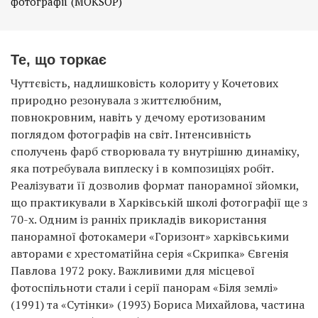
фотографії (MOKSOP)
Те, що торкає
Чуттєвість, надлишковість колориту у Кочетових
природно резонувала з життєлюбним,
повнокровним, навіть у дечому еротизованим
поглядом фотографів на світ. Інтенсивність
сполучень фарб створювала ту внутрішню динаміку,
яка потребувала виплеску і в композиціях робіт.
Реалізувати її дозволив формат панорамної зйомки,
що практикували в Харківській школі фотографії ще з
70-х. Одним із ранніх прикладів використання
панорамної фотокамери «Горизонт» харківськими
авторами є хрестоматійна серія «Скрипка» Євгенія
Павлова 1972 року. Важливими для місцевої
фотоспільноти стали і серії панорам «Біля землі»
(1991) та «Сутінки» (1993) Бориса Михайлова, частина