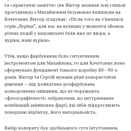
та «практичні заняття» (як Віктор називав їхні спільні
прогулянки) з Михайловим безумовно вплинули на
Кочетових. Віктор згадував: «Після того як з’явилася
серія „Луріки“, для нас на вулицях у моменти зйомок
різних подій у видошукачі були вже не люди, а
луріки, живі луріки».
Утім, якщо фарбування було ситуативним
інструментом для Михайлова, то для Кочетових воно
сформувало фундамент їхнього доробку 80—90-х
років. Віктор та Сергій шукали різні колористичні
рішення — від делікатних розфарбувань
кольоровими олівцями, що не порушують
«фотографічності» зображення, до нестриманих
комбінацій анілінових фарб, які ніби підкреслюють
поверхню відбитку, його матеріальність.
Вибір колориту був здебільшого суто інтуїтивним,