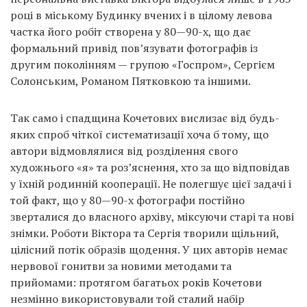
році в міському Будинку вчених і в цілому левова
частка його робіт створена у 80—90-х, що дає
формальний привід пов’язувати фотографів із
другим поколінням — групою «Госпром», Сергієм
Солонським, Романом Пятковкою та іншими.
Так само і спадщина Кочетових вислизає від будь-
яких спроб чіткої систематизації хоча б тому, що
автори відмовлялися від розділення свого
художнього «я» та роз’яснення, хто за що відповідав
у їхній родинній кооперації. Не полегшує цієї задачі і
той факт, що у 80—90-х фотографи постійно
зверталися до власного архіву, міксуючи старі та нові
знімки. Роботи Віктора та Сергія творили щільний,
цілісний потік образів щодення. У цих авторів немає
нервової гонитви за новими методами та
прийомами: протягом багатьох років Кочетови
незмінно використовували той сталий набір