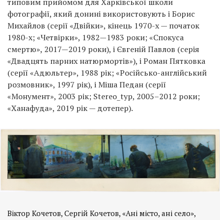
типовим прийомом для Харківської школи
фотографії, який донині використовують і Борис
Михайлов (серії «Двійки», кінець 1970-х — початок
1980-х; «Четвірки», 1982—1983 роки; «Спокуса
смертю», 2017—2019 роки), і Євгеній Павлов (серія
«Двадцять парних натюрмортів»), і Роман Пятковка
(серії «Адюльтер», 1988 рік; «Російсько-англійський
розмовник», 1997 рік), і Міша Педан (серії
«Монумент», 2003 рік; Stereo_typ, 2005–2012 роки;
«Ханафуда», 2019 рік — дотепер).
Віктор Кочетов, Сергій Кочетов, «Ані місто, ані село»,