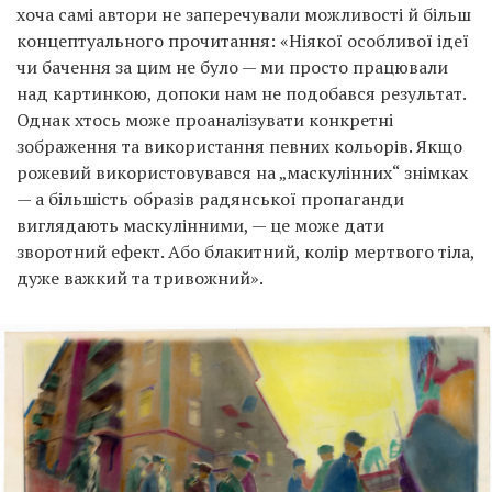
хоча самі автори не заперечували можливості й більш
концептуального прочитання: «Ніякої особливої ідеї
чи бачення за цим не було — ми просто працювали
над картинкою, допоки нам не подобався результат.
Однак хтось може проаналізувати конкретні
зображення та використання певних кольорів. Якщо
рожевий використовувався на „маскулінних“ знімках
— а більшість образів радянської пропаганди
виглядають маскулінними, — це може дати
зворотний ефект. Або блакитний, колір мертвого тіла,
дуже важкий та тривожний».