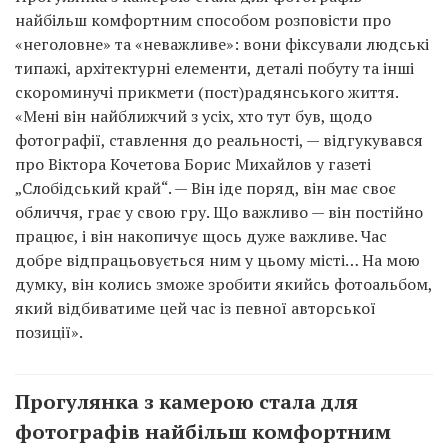
найбільш комфортним способом розповісти про
«неголовне» та «неважливе»: вони фіксували людські
типажі, архітектурні елементи, деталі побуту та інші
скороминучі прикмети (пост)радянського життя.
«Мені він найближчий з усіх, хто тут був, щодо
фотографії, ставлення до реальності, — відгукувався
про Віктора Кочетова Борис Михайлов у газеті
„Слобідський край“. — Він іде поряд, він має своє
обличчя, грає у свою гру. Що важливо — він постійно
працює, і він накопичує щось дуже важливе. Час
добре відпрацьовується ним у цьому місті… На мою
думку, він колись зможе зробити якийсь фотоальбом,
який відбиватиме цей час із певної авторської
позиції».
Прогулянка з камерою стала для
фотографів найбільш комфортним