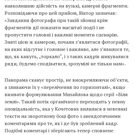
навколишню дійсність на вузькі, камерні фрагменти.
Розповідаючи про цей прийом, Віктор зазначав:
«Завдання фотографа при такій зйомці крім
фрагментів дії показати масштаб події і не
пропустити головні і важливі моменти сценарію.
Зняті цією ж камерою, почали з’являтися фотографії,
на яких відсутнє і головне і важливе, але з’явилося те,
що, як кажуть, „торкало“, і з таких кадрів шикувалися
ряди, будемо сподіватися, зрозумілі не тільки нам».
Панорама сканує простір, не виокремлюючи об’єкти,
а зливаючи їх у «перелічення по горизонталі», якщо
вживати формулювання Михайлова щодо серії «Біля
землі». Такий потік органічного переходить у певну
оповідальність, яка у Кочетових вилилася в невеликі
тексти на зворотному боці фото з анекдотичними
коментарями про те, як і де був зроблений кадр.
Подібні коментарі і зберігають тепер сповнене