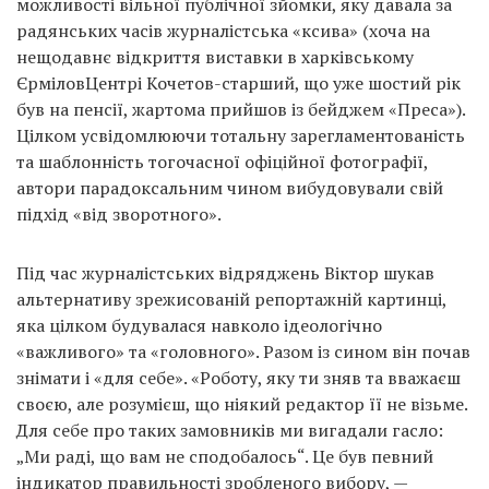
можливості вільної публічної зйомки, яку давала за
радянських часів журналістська «ксива» (хоча на
нещодавнє відкриття виставки в харківському
ЄрміловЦентрі Кочетов-старший, що уже шостий рік
був на пенсії, жартома прийшов із бейджем «Преса»).
Цілком усвідомлюючи тотальну зарегламентованість
та шаблонність тогочасної офіційної фотографії,
автори парадоксальним чином вибудовували свій
підхід «від зворотного».
Під час журналістських відряджень Віктор шукав
альтернативу зрежисованій репортажній картинці,
яка цілком будувалася навколо ідеологічно
«важливого» та «головного». Разом із сином він почав
знімати і «для себе». «Роботу, яку ти зняв та вважаєш
своєю, але розумієш, що ніякий редактор її не візьме.
Для себе про таких замовників ми вигадали гасло:
„Ми раді, що вам не сподобалось“. Це був певний
індикатор правильності зробленого вибору, —