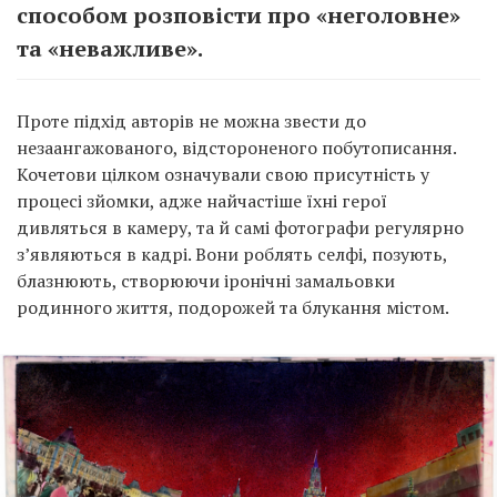
способом розповісти про «неголовне»
та «неважливе».
Проте підхід авторів не можна звести до
незаангажованого, відстороненого побутописання.
Кочетови цілком означували свою присутність у
процесі зйомки, адже найчастіше їхні герої
дивляться в камеру, та й самі фотографи регулярно
з’являються в кадрі. Вони роблять селфі, позують,
блазнюють, створюючи іронічні замальовки
родинного життя, подорожей та блукання містом.