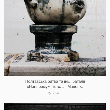
Полтавська битва та інші баталії
«Нацпрому» Тістола і Маценка
1 536