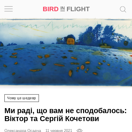
BIRD
FLIGHT
IN
Натхнення
Фотопроєкт
Новини
Світ
Архітектура
Чому це шедевр
Професія
Ми раді, що вам не сподобалось:
Bird
Віктор та Сергій Кочетови
in
Flight
Олександра Осадча
11 червня 2021