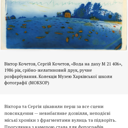
Віктор Кочетов, Сергій Кочетов, «Вода на даху М 21 406»,
1986 рік, срібно-желатиновий друк, ручне
розфарбування. Колекція Музею Харківської школи
фотографії (MOKSOP)
Віктора та Сергія цікавили перш за все сцени
повсякдення — невибагливе дозвілля, неподієві
міські хроніки з фрагментами вулиць та підворіть.
Прогулянка з камерою стала для фотографів