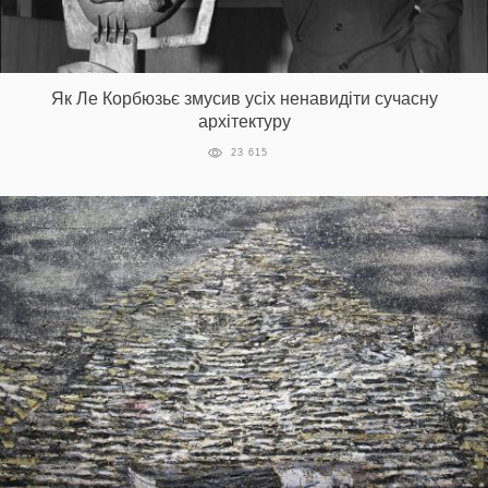
Як Ле Корбюзьє змусив усіх ненавидіти сучасну
архітектуру
23 615