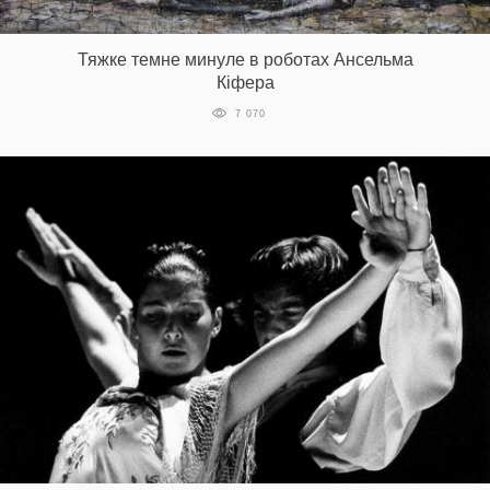
Тяжке темне минуле в роботах Ансельма
Кіфера
7 070