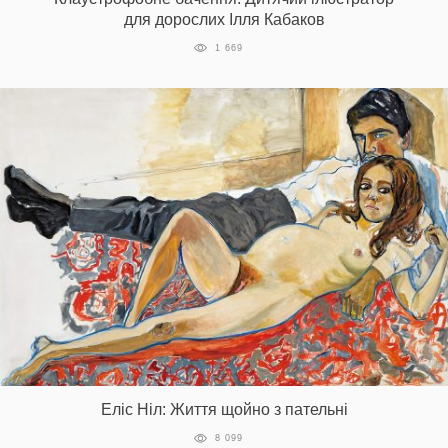
для дорослих Ілля Кабаков
1 669
Еліс Ніл: Життя щойно з пательні
8 099