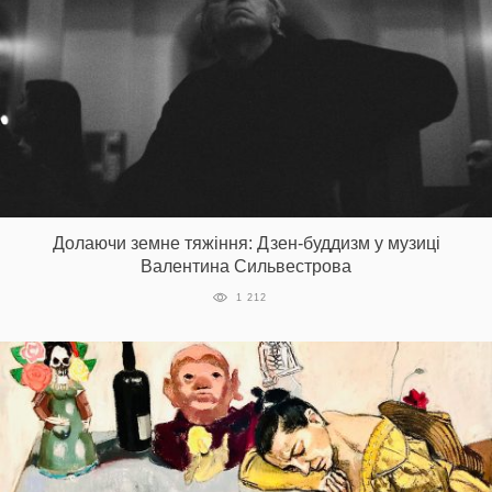
Долаючи земне тяжіння: Дзен-буддизм у музиці
Валентина Сильвестрова
1 212