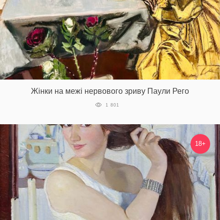
Жінки на межі нервового зриву Паули Рего
1 801
18+