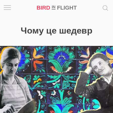
BIRD
FLIGHT
IN
Натхнення
Чому це шедевр
Фотопроєкт
Новини
Світ
Архітектура
Професія
Bird
in
Flight