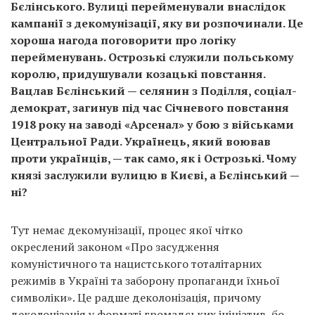
Бєлінського. Вулиці перейменували внаслідок
кампанії з декомунізації, яку ви розпочинали. Це
хороша нагода поговорити про логіку
перейменувань. Острозькі служили польському
королю, придушували козацькі повстання.
Вацлав Бєлінський — селянин з Поділля, соціал-
демократ, загинув під час Січневого повстання
1918 року на заводі «Арсенал» у бою з військами
Центральної Ради. Українець, який воював
проти українців, — так само, як і Острозькі. Чому
князі заслужили вулицю в Києві, а Бєлінський —
ні?
Тут немає декомунізації, процес якої чітко
окреслений законом «Про засудження
комуністичного та нацистського тоталітарних
режимів в Україні та заборону пропаганди їхньої
символіки». Це радше деколонізація, причому
деколонізація у форматі громадських ініціатив, бо