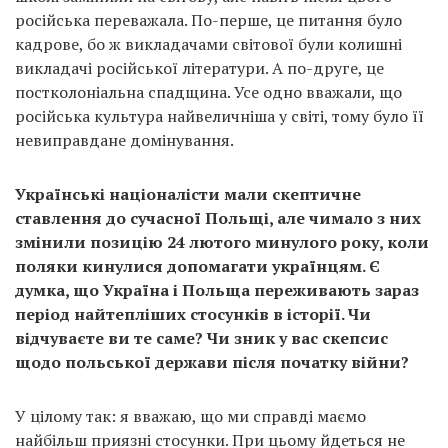
російська переважала. По-перше, це питання було
кадрове, бо ж викладачами світової були колишні
викладачі російської літератури. А по-друге, це
постколоніальна спадщина. Усе одно вважали, що
російська культура найвеличніша у світі, тому було її
невиправдане домінування.
Українські націоналісти мали скептичне
ставлення до сучасної Польщі, але чимало з них
змінили позицію 24 лютого минулого року, коли
поляки кинулися допомагати українцям. Є
думка, що Україна і Польща переживають зараз
період найтепліших стосунків в історії. Чи
відчуваєте ви те саме? Чи зник у вас скепсис
щодо польської держави після початку війни?
У цілому так: я вважаю, що ми справді маємо
найбільш приязні стосунки. При цьому йдеться не