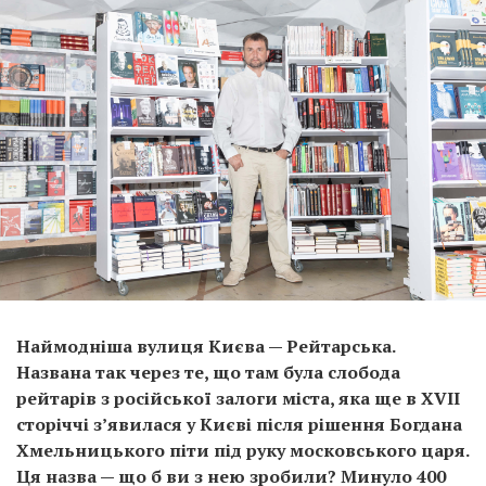
Наймодніша вулиця Києва — Рейтарська.
Названа так через те, що там була слобода
рейтарів з російської залоги міста, яка ще в XVII
сторіччі з’явилася у Києві після рішення Богдана
Хмельницького піти під руку московського царя.
Ця назва — що б ви з нею зробили? Минуло 400