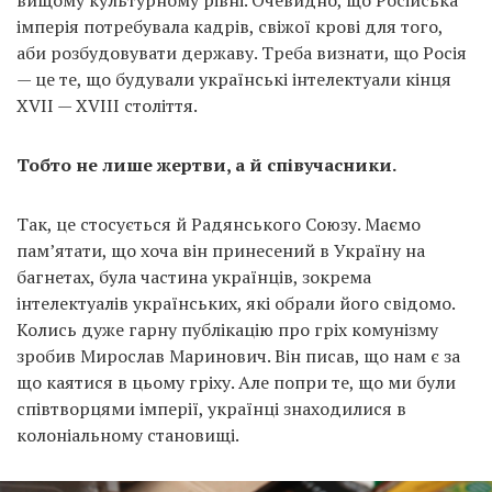
вищому культурному рівні. Очевидно, що Російська
імперія потребувала кадрів, свіжої крові для того,
аби розбудовувати державу. Треба визнати, що Росія
— це те, що будували українські інтелектуали кінця
XVII — XVIII століття.
Тобто не лише жертви, а й співучасники.
Так, це стосується й Радянського Союзу. Маємо
пам’ятати, що хоча він принесений в Україну на
багнетах, була частина українців, зокрема
інтелектуалів українських, які обрали його свідомо.
Колись дуже гарну публікацію про гріх комунізму
зробив Мирослав Маринович. Він писав, що нам є за
що каятися в цьому гріху. Але попри те, що ми були
співтворцями імперії, українці знаходилися в
колоніальному становищі.