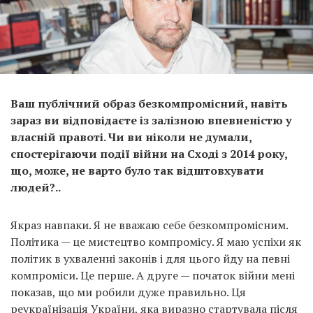
Ваш публічний образ безкомпромісний, навіть
зараз ви відповідаєте із залізною впевненістю у
власній правоті. Чи ви ніколи не думали,
спостерігаючи події війни на Сході з 2014 року,
що, може, не варто було так відштовхувати
людей?..
Якраз навпаки. Я не вважаю себе безкомпромісним.
Політика — це мистецтво компромісу. Я маю успіхи як
політик в ухваленні законів і для цього йду на певні
компроміси. Це перше. А друге — початок війни мені
показав, що ми робили дуже правильно. Ця
реукраїнізація України, яка виразно стартувала після