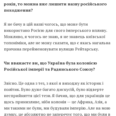
років, то можна вже лишити назву російського
походження?
Я не бачу в цій назві чогось, що може бути
використано Росією для свого імперського впливу.
Можливо, я чогось не знаю, я не знавець київської
топоніміки, але не можу сказати, що є якась нагальна
причина перейменовувати вулицю Рейтарську.
Чи вважаєте ви, що Україна була колонією
Російської імперії та Радянського Союзу?
Звісно. Це одна з тез, з якої я виходжу як історик і
політик. Було дуже багато дискусій, було відверте
несприйняття цієї тези. Я бачив, що для українців це
щось принизливе, ніби колонія — це Африка, Азія, а
ми такими не були, ми будували імперію. Але на мою
думку, це абсолютно не заперечує того, що ми були в