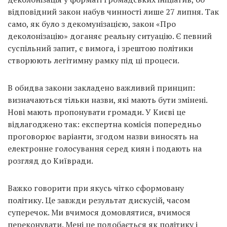
відповідний закон набув чинності лише 27 липня. Так
само, як було з декомунізацією, закон «Про
деколонізацію» доганяє реальну ситуацію. Є певний
суспільний запит, є вимога, і зрештою політики
створюють легітимну рамку під ці процеси.
В обидва закони закладено важливий принцип:
визначаються тільки назви, які мають бути змінені.
Нові мають пропонувати громади. У Києві це
відлагоджено так: експертна комісія попередньо
проговорює варіанти, згодом назви виносять на
електронне голосування серед киян і подають на
розгляд до Київради.
Важко говорити при якусь чітко сформовану
політику. Це завжди результат дискусій, часом
суперечок. Ми вчимося домовлятися, вчимося
переконувати. Мені це подобається як політику і