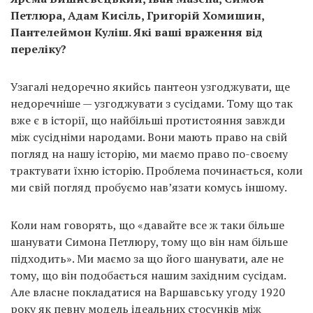
Петлюра, Адам Кисіль, Григорій Хомишин,
Пантелеймон Куліш. Які ваші враження від
переліку?
Узагалі недоречно якийсь пантеон узгоджувати, ще
недоречніше — узгоджувати з сусідами. Тому що так
вже є в історії, що найбільші протистояння завжди
між сусідніми народами. Вони мають право на свій
погляд на нашу історію, ми маємо право по-своєму
трактувати їхню історію. Проблема починається, коли
ми свій погляд пробуємо нав’язати комусь іншому.
Коли нам говорять, що «давайте все ж таки більше
шанувати Симона Петлюру, тому що він нам більше
підходить». Ми маємо за що його шанувати, але не
тому, що він подобається нашим західним сусідам.
Але власне покладатися на Варшавську угоду 1920
року як певну модель ідеальних стосунків між