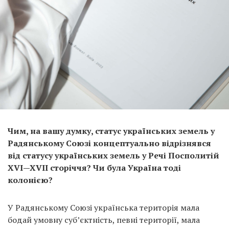
Чим, на вашу думку, статус українських земель у
Радянському Союзі концептуально відрізнявся
від статусу українських земель у Речі Посполитій
XVI—XVII сторіччя? Чи була Україна тоді
колонією?
У Радянському Союзі українська територія мала
бодай умовну суб’єктність, певні території, мала