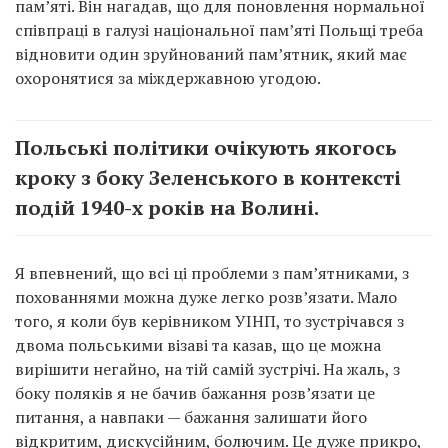
пам’яті. Він нагадав, що для поновлення нормальної
співпраці в галузі національної пам’яті Польщі треба
відновити один зруйнований пам’ятник, який має
охоронятися за міждержавною угодою.
Польські політики очікують якогось
кроку з боку Зеленського в контексті
подій 1940-х років на Волині.
Я впевнений, що всі ці проблеми з пам’ятниками, з
похованнями можна дуже легко розв’язати. Мало
того, я коли був керівником УІНП, то зустрічався з
двома польськими візаві та казав, що це можна
вирішити негайно, на тій самій зустрічі. На жаль, з
боку поляків я не бачив бажання розв’язати це
питання, а навпаки — бажання залишати його
відкритим, дискусійним, болючим. Це дуже прикро,