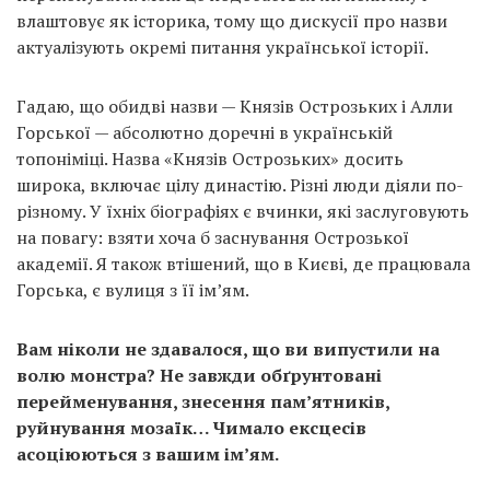
влаштовує як історика, тому що дискусії про назви
актуалізують окремі питання української історії.
Гадаю, що обидві назви — Князів Острозьких і Алли
Горської — абсолютно доречні в українській
топоніміці. Назва «Князів Острозьких» досить
широка, включає цілу династію. Різні люди діяли по-
різному. У їхніх біографіях є вчинки, які заслуговують
на повагу: взяти хоча б заснування Острозької
академії. Я також втішений, що в Києві, де працювала
Горська, є вулиця з її ім’ям.
Вам ніколи не здавалося, що ви випустили на
волю монстра? Не завжди обґрунтовані
перейменування, знесення пам’ятників,
руйнування мозаїк… Чимало ексцесів
асоціюються з вашим ім’ям.