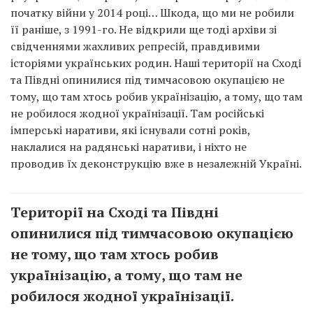
початку війни у 2014 році… Шкода, що ми не робили
її раніше, з 1991-го. Не відкрили ще тоді архіви зі
свідченнями жахливих репресій, правдивими
історіями українських родин. Наші території на Сході
та Півдні опинилися під тимчасовою окупацією не
тому, що там хтось робив українізацію, а тому, що там
не робилося жодної українізації. Там російські
імперські наративи, які існували сотні років,
наклалися на радянські наративи, і ніхто не
проводив їх деконструкцію вже в незалежній Україні.
Території на Сході та Півдні
опинилися під тимчасовою окупацією
не тому, що там хтось робив
українізацію, а тому, що там не
робилося жодної українізації.