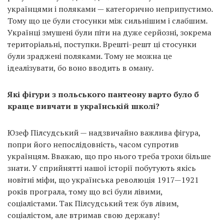
українцями і поляками — категорично неприпустимо.
Тому що це були стосунки між сильнішим і слабшим.
Українці змушені були піти на дуже серйозні, зокрема
територіальні, поступки. Врешті-решт ці стосунки
були зраджені поляками. Тому не можна це
ідеалізувати, бо воно вводить в оману.
Які фігури з польського пантеону варто було б
краще вивчати в українській школі?
Юзеф Пілсудський — надзвичайно важлива фігура,
попри його непослідовність, часом супротив
українцям. Вважаю, що про нього треба трохи більше
знати. У сприйнятті нашої історії побутують якісь
новітні міфи, що українська революція 1917—1921
років програла, тому що всі були лівими,
соціалістами. Так Пілсудський теж був лівим,
соціалістом, але втримав свою державу!