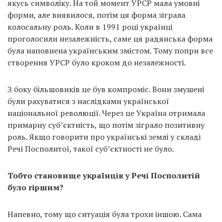
якусь символіку. На той момент УРСР мала умовні
форми, але виявилося, потім ця форма зіграла
колосальну роль. Коли в 1991 році українці
проголосили незалежність, саме ця радянська форма
була наповнена українським змістом. Тому попри все
створення УРСР було кроком до незалежності.
З боку більшовиків це був компроміс. Вони змушені
були рахуватися з наслідками української
національної революції. Через це Україна отримала
примарну суб’єктність, що потім зіграло позитивну
роль. Якщо говорити про українські землі у складі
Речі Посполитої, такої суб’єктності не було.
Тобто становище українців у Речі Посполитій
було гіршим?
Напевно, тому що ситуація була трохи іншою. Сама