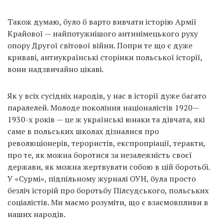
Також думаю, було б варто вивчати історію Армії
Крайової — найпотужнішого антинімецького руху
опору Другої світової війни. Попри те що є дуже
криваві, антиукраїнські сторінки польської історії,
вони надзвичайно цікаві.
Як у всіх сусідніх народів, у нас в історії дуже багато
паралелей. Молоде покоління націоналістів 1920—
1930-х років — це ж українські юнаки та дівчата, які
саме в польських школах дізналися про
революціонерів, терористів, експропріації, теракти,
про те, як можна боротися за незалежність своєї
держави, як можна жертвувати собою в цій боротьбі.
У «Сурмі», підпільному журналі ОУН, була просто
безліч історій про боротьбу Пілсудського, польських
соціалістів. Ми маємо розуміти, що є взаємовпливи в
наших народів.