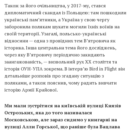
Також за його очільництва, у 2017-му, стався
дипломатичний скандал із Польщею: там пошкодили
українські пам’ятники, а Україна у свою чергу
заборонила полякам шукати могили їхніх воїнів на
своїй території. Узагалі, польсько-українські
відносини — одна з провідних тем В’ятровича як
історика. Інша центральна тема його досліджень,
через яку В’ятровичу періодично закидають
заангажованість, — визвольний рух XX століття та
історія ОУН-УПА зокрема. В інтерв’ю Bird in Flight він
детальніше розповів про згадану ситуацію з
поляками, а також пояснив, чому радить вивчати
історію Армії Крайової.
Ми мали зустрітися на київській вулиці Князів
Острозьких, яка до того називалася
Московською, але зараз сидимо у книгарні на
вулиці Алли Горської, що раніше була Вацлава