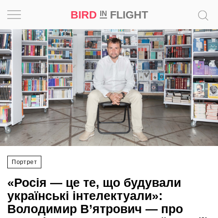
BIRD
FLIGHT
IN
Натхнення
Фотопроєкт
Новини
Світ
Архітектура
Портрет
Професія
«Росія — це те, що будували
Bird
українські інтелектуали»:
in
Володимир В’ятрович — про
Flight