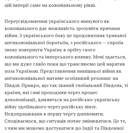
цій імперії саме на колоніальному рівні.
Переусвідомлення українського минулого як
колоніального дає можливість зрозуміти причини
війни. З українського боку це продовження тривалої
антиколоніальної боротьби, з російського — спроба
знову повернути Україну в орбіту свого
колоніального та імперського впливу. Мені здається,
що ми дуже слабо поки що транслюємо цей наратив
поза Україною. Представлення нинішньої війни як
антиколоніальної матиме особливий резонанс на
Півдні. Прикро, що так званий глобальний Південь, ті
країни, які самі проходили через процес
деколонізації, дивляться на російсько-українську
війну здебільшого через російську лінзу.
Недопрацювали в першу чергу дипломати.
Сподіваємося, що ситуація почне змінюватися. Це те,
з чим ми можемо достукатися до Індії та Південної