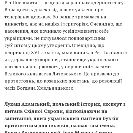
Річ Посполита — це держава ранньомодерного часу.
Вона досить далека від наших уявлень про
теперішню державу, бо радше трималася на
династіях, ніж на націях і територіях. Очевидно, що
населення, яке починало усвідомлювати себе
українцями, не почувалося повновартісним
суб’єктом у цьому утворенні. Очевидно, що
наприкінці XVI століття, коли виникла Річ Посполита
як державне утворення, становище українського
населення погіршилося, у порівнянні з часами
Великого князівства Литовського. Це призвело до
протистоянь, до козацьких повстань, до революції
часів Богдана Хмельницького.
Лукаш Адамський, польський історик, експерт з
питань Східної Європи, відповідаючи на
запитання, який український пантеон був би
прийнятним для поляків, назвав такі імена:
Ярема Вишневецький, Іван Мазепа, Симон