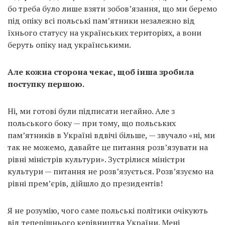
бо треба було лише взяти зобов’язання, що ми беремо
під опіку всі польські пам’ятники незалежно від
їхнього статусу на українських територіях, а вони
беруть опіку над українськими.
Але кожна сторона чекає, щоб інша зробила
поступку першою.
Ні, ми готові були підписати негайно. Але з
польського боку — при тому, що польських
пам’ятників в Україні вдвічі більше, — звучало «ні, ми
так не можемо, давайте це питання розв’язувати на
рівні міністрів культури». Зустрілися міністри
культури — питання не розв’язується. Розв’язуємо на
рівні прем’єрів, дійшло до президентів!
Я не розумію, чого саме польські політики очікують
від теперішнього керівництва України. Мені