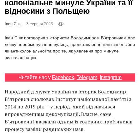
колоніальне минуле України та її
Prize
‘21
відносини з Польщею
Іван Сіяк
3 серпня 2023
Іван Сіяк поговорив з істориком Володимиром В’ятровичем про
логіку перейменування вулиць, представлення нинішньої війни
як антиколоніальної та про те, як уявлення про минуле
RU
EN
визначає націю.
Читайте нас у
Facebook
,
Telegram
,
Instagram
Народний депутат України та історик Володимир
В’ятрович очолював Інститут національної пам’яті з
2014 по 2019 рік — у період, який відзначився
впровадженням декомунізації. Власне, саме
В’ятровича і вважали одним із головних прибічників
процесу заміни радянських назв.