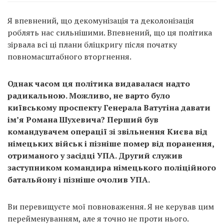
Я впевнений, що декомунізація та деколонізація
роблять нас сильнішими. Впевнений, що ця політика
зірвала всі ці плани бліцкригу після початку
повномасштабного вторгнення.
Однак часом ця політика видавалася надто
радикальною. Можливо, не варто було
київському проспекту Генерала Ватутіна давати
ім’я Романа Шухевича? Перший був
командувачем операції зі звільнення Києва від
німецьких військ і пізніше помер від поранення,
отриманого у засідці УПА. Другий служив
заступником командира німецького поліційного
батальйону і пізніше очолив УПА.
Ви перевищуєте мої повноваження. Я не керував цим
перейменуванням, але я точно не проти нього.