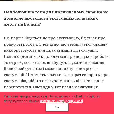
Найболючіша тема для поляків: чому Україна не
дозволяє проводити ексгумацію польських
жертв на Волині?
По-перше, йдеться не про ексгумацію, йдеться про
пошукові роботи. Очевидно, що термін «ексгумація»
використовують для драматизації цієї ситуації.
Поясню різницю. Якщо йдеться про пошукові роботи,
то отримують дозвіл, що будуть шукати поховання.
Якщо знайдуть, тоді може виникнути потреба в
ексгумації. Натомість поляки вже зараз говорять про
ексгумацію, нібито є тисяча могил, які ніхто не дає
перепоховати. Очевидно, тут певна маніпуляція.
Наш сайт використовує кукі. Залишаючись на Bird in Flight, ви
погоджуєтеся з нашою
політикою конфіденційності
.
Поляки говорять про ексгумацію,
Ок
нібито є тисяча могил, які ніхто не дає