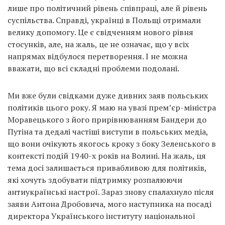
лише про політичний рівень співпраці, але й рівень
суспільства. Справді, українці в Польщі отримали
велику допомогу. Це є свідченням нового рівня
стосунків, але, на жаль, це не означає, що у всіх
напрямах відбулося перетворення. І не можна
вважати, що всі складні проблеми подолані.
Ми вже були свідками дуже дивних заяв польських
політиків цього року. Я маю на увазі прем’єр-міністра
Моравецького з його прирівнюванням Бандери до
Путіна та дедалі частіші виступи в польських медіа,
що вони очікують якогось кроку з боку Зеленського в
контексті подій 1940-х років на Волині. На жаль, ця
тема досі залишається привабливою для політиків,
які хочуть здобувати підтримку розпалюючи
антиукраїнські настрої. Зараз знову спалахнуло після
заяви Антона Дробовича, мого наступника на посаді
директора Українського інституту національної