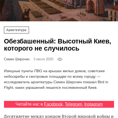
‘21
Фотопроект
Архитектура
Репортаж
Обезбашенный: Высотный Киев,
Партнерский
которого не случилось
материал
Семен Широчин
3 июля 2020
О
птичке
Изящные пункты ПВО на крышах жилых домов, советские
небоскребы и смотровые площадки по всему городу —
исследователь архитектуры Семен Широчин показал Bird in
Рекламодателям
Flight, каких украшений лишился послевоенный Киев.
Читайте нас в
Facebook
,
Telegram
,
Instagram
Десятилетие между концом Второй мировой войны и