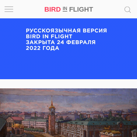
BIRD
FLIGHT
IN
Вдохновение
Почему
это
шедевр
Мир
Игра
Новости
Bird
in
Flight
Prize