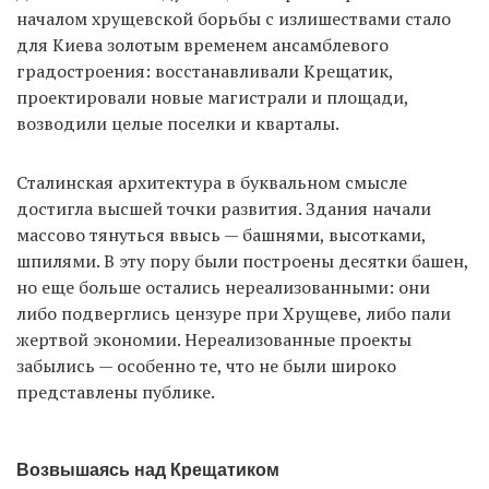
началом хрущевской борьбы с излишествами стало
для Киева золотым временем ансамблевого
градостроения: восстанавливали Крещатик,
EN
UA
проектировали новые магистрали и площади,
возводили целые поселки и кварталы.
Сталинская архитектура в буквальном смысле
достигла высшей точки развития. Здания начали
массово тянуться ввысь — башнями, высотками,
шпилями. В эту пору были построены десятки башен,
но еще больше остались нереализованными: они
либо подверглись цензуре при Хрущеве, либо пали
жертвой экономии. Нереализованные проекты
забылись — особенно те, что не были широко
представлены публике.
Возвышаясь над Крещатиком