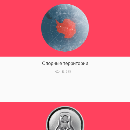
EN
UA
Спорные территории
11 245