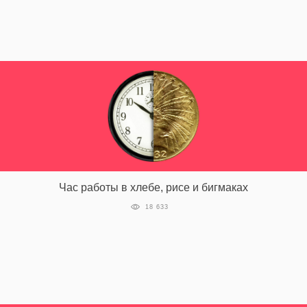
‘21
Фотопроект
Репортаж
Партнерский
материал
О
птичке
Час работы в хлебе, рисе и бигмаках
18 633
Рекламодателям