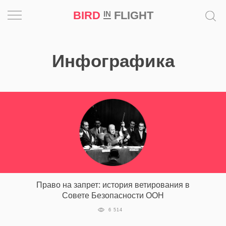
BIRD
FLIGHT
IN
Вдохновение
Инфографика
Почему
это
шедевр
Мир
Игра
Новости
Право на запрет: история ветирования в
Bird
Совете Безопасности ООН
in
6 514
Flight
Prize