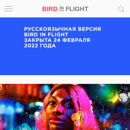
BIRD
FLIGHT
IN
Вдохновение
Почему
это
шедевр
Мир
Игра
Новости
Bird
in
Flight
Prize