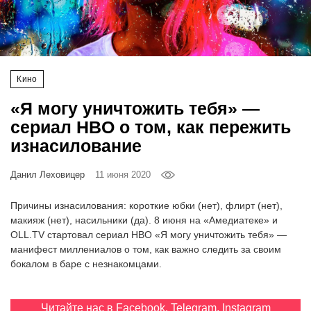
‘21
Фотопроект
Кино
Репортаж
«Я могу уничтожить тебя» —
Партнерский
сериал HBO о том, как пережить
материал
изнасилование
О
Данил Леховицер
11 июня 2020
птичке
Причины изнасилования: короткие юбки (нет), флирт (нет),
Рекламодателям
макияж (нет), насильники (да). 8 июня на «Амедиатеке» и
OLL.TV стартовал сериал HBO «Я могу уничтожить тебя» —
манифест миллениалов о том, как важно следить за своим
бокалом в баре с незнакомцами.
Читайте нас в
Facebook
,
Telegram
,
Instagram