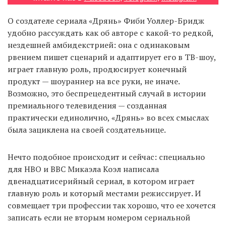
О создателе сериала «Дрянь» Фиби Уоллер-Бридж
удобно рассуждать как об авторе с какой-то редкой,
EN
UA
нездешней амбидекстрией: она с одинаковым
рвением пишет сценарий и адаптирует его в ТВ-шоу,
играет главную роль, продюсирует конечный
продукт — шоураннер на все руки, не иначе.
Возможно, это беспрецедентный случай в истории
премиального телевидения — созданная
практически единолично, «Дрянь» во всех смыслах
была зациклена на своей создательнице.
Нечто подобное происходит и сейчас: специально
для HBO и BBC Микаэла Коэл написала
двенадцатисерийный сериал, в котором играет
главную роль и который местами режиссирует. И
совмещает три профессии так хорошо, что ее хочется
записать если не вторым номером сериальной