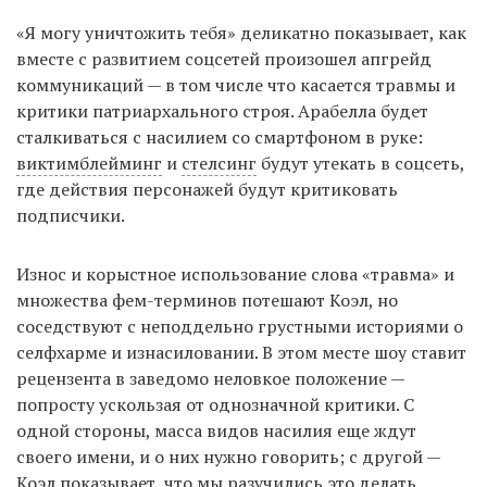
«Я могу уничтожить тебя» деликатно показывает, как
вместе с развитием соцсетей произошел апгрейд
коммуникаций — в том числе что касается травмы и
критики патриархального строя. Арабелла будет
сталкиваться с насилием со смартфоном в руке:
виктимблейминг
и
стелсинг
будут утекать в соцсеть,
где действия персонажей будут критиковать
подписчики.
Износ и корыстное использование слова «травма» и
множества фем-терминов потешают Коэл, но
соседствуют с неподдельно грустными историями о
селфхарме и изнасиловании. В этом месте шоу ставит
рецензента в заведомо неловкое положение —
попросту ускользая от однозначной критики. С
одной стороны, масса видов насилия еще ждут
своего имени, и о них нужно говорить; с другой —
Коэл показывает, что мы разучились это делать.