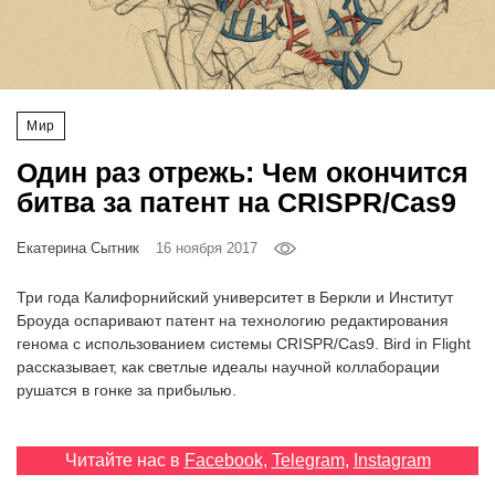
‘21
Фотопроект
Мир
Репортаж
Один раз отрежь: Чем окончится
Партнерский
битва за патент на CRISPR/Cas9
материал
Екатерина Сытник
16 ноября 2017
О
птичке
Три года Калифорнийский университет в Беркли и Институт
Броуда оспаривают патент на технологию редактирования
генома с использованием системы CRISPR/Cas9. Bird in Flight
Рекламодателям
рассказывает, как светлые идеалы научной коллаборации
рушатся в гонке за прибылью.
Читайте нас в
Facebook
,
Telegram
,
Instagram