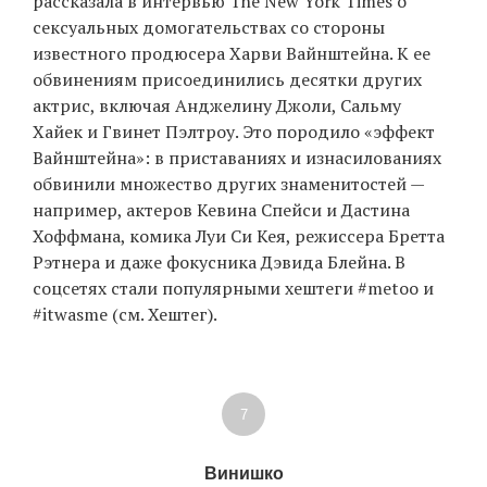
рассказала в интервью The New York Times о
сексуальных домогательствах со стороны
известного продюсера Харви Вайнштейна. К ее
обвинениям присоединились десятки других
актрис, включая Анджелину Джоли, Сальму
Хайек и Гвинет Пэлтроу. Это породило «эффект
Вайнштейна»: в приставаниях и изнасилованиях
обвинили множество других знаменитостей —
например, актеров Кевина Спейси и Дастина
Хоффмана, комика Луи Си Кея, режиссера Бретта
Рэтнера и даже фокусника Дэвида Блейна. В
соцсетях стали популярными хештеги #metoo и
#itwasme (см. Хештег).
7
Винишко