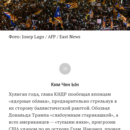
Фото: Josep Lago / AFP / East News
18
Ким Чен Ын
Хулиган года, глава КНДР пообещал японцам
«ядерные облака», предварительно стрельнув в
их сторону баллистической ракетой. Обозвал
Дональда Трампа «слабоумным старикашкой», а
всех американцев — «тупыми янки», пригрозив
США ударом по их острову Гуам. Наконец, провел