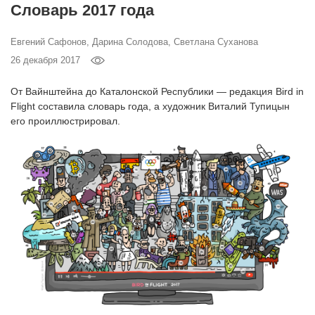
Словарь 2017 года
‘21
Евгений Сафонов, Дарина Солодова, Светлана Суханова
Фотопроект
26 декабря 2017
Репортаж
От Вайнштейна до Каталонской Республики — редакция Bird in
Flight составила словарь года, а художник Виталий Тупицын
Партнерский
его проиллюстрировал.
материал
О
птичке
Рекламодателям